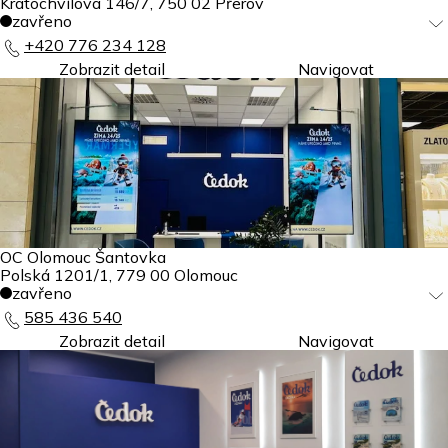
Kratochvílova 146/7
,
750 02
Přerov
zavřeno
+420 776 234 128
Zobrazit detail
Navigovat
OC Olomouc Šantovka
Polská 1201/1
,
779 00
Olomouc
zavřeno
585 436 540
Zobrazit detail
Navigovat