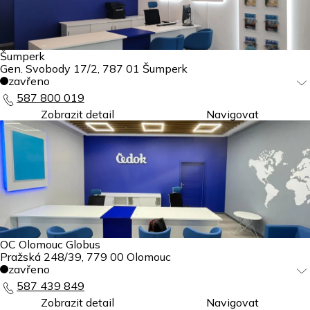
Šumperk
Gen. Svobody 17/2
,
787 01
Šumperk
zavřeno
587 800 019
Zobrazit detail
Navigovat
OC Olomouc Globus
Pražská 248/39
,
779 00
Olomouc
zavřeno
587 439 849
Zobrazit detail
Navigovat