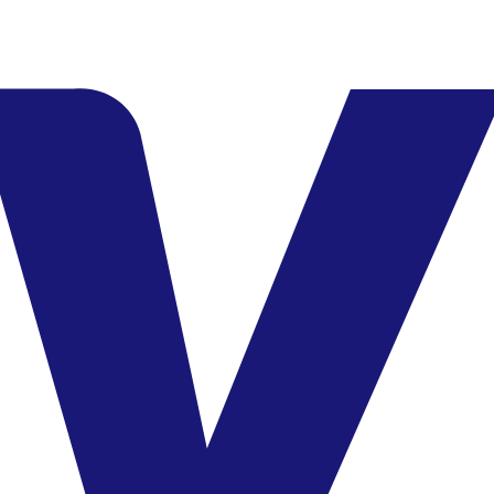
Kolik vás bude?
2 + 0
Filtr
Kontakt
Kontaktujte nás
+420 296 184 910
info@cedok.cz
7:00 - 21:00 /
7 dní v týdnu
O Čedoku
O společnosti
Pobočky
Obchodní partneři
Obchodní podmínky
Pojištění CK
Fakturační údaje
Kariéra
Kontakty pro média
Destinace