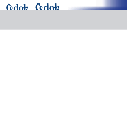
Last Minute
Pobytové zájezdy
Poznávací zájezdy
Plavby
Exotika
Další nabídka
Dovolená
Doplňkové služby
Výlety v destinacích
Výlety v destinaci Egypt - Marsa Alam
Výlety v destinaci Egypt - Mar