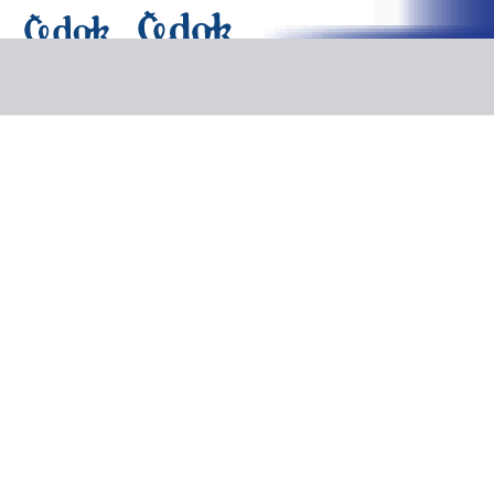
Last Minute
Pobytové zájezdy
Poznávací zájezdy
Plavby
Exotika
Další nabídka
Dovolená
Doplňkové služby
Výlety v destinacích
Výlety v destinaci Maledivy
Výlety v destinaci Maledivy