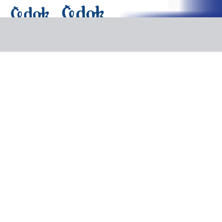
Last Minute
Pobytové zájezdy
Poznávací zájezdy
Plavby
Exotika
Další nabídka
Dovolená
Doplňkové služby
Výlety v destinacích
Výlety v destinaci Řecko - Lesbos
Výlety v destinaci Řecko - Lesb