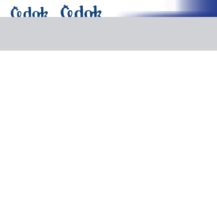
Last Minute
Pobytové zájezdy
Poznávací zájezdy
Plavby
Exotika
Další nabídka
Dovolená
Doplňkové služby
Výlety v destinacích
Výlety v destinaci Egypt - Hurgada
Výlety v destinaci Egypt - Hurg