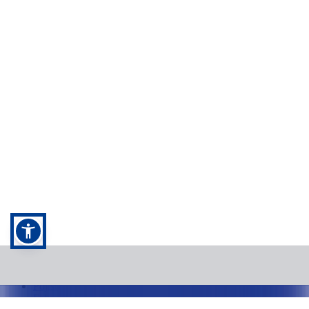
Kontakt
Kontaktujte nás
+420 296 184 910
info@cedok.cz
7:00 - 21:00 /
7 dní v týdnu
O Čedoku
O společnosti
Pobočky
Obchodní partneři
Obchodní podmínky
Pojištění CK
Fakturační údaje