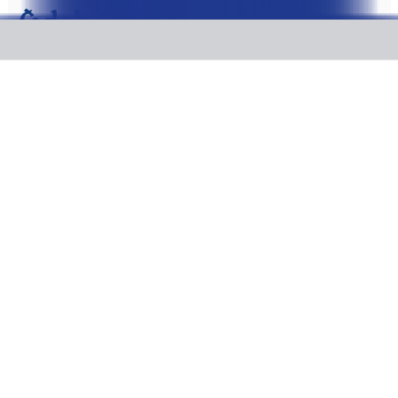
Sv. Filip a Jakov - Pobytové
zájezdy
(0 nabídek )
Kam vás vezmeme?
Nerozhoduje
Kdy pojedete?
Nerozhoduje
Odkud pojedete?
Nerozhoduje
Kolik vás bude?
2 + 0
Kontakt