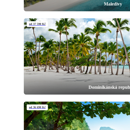
Maledivy
od 37 590 Kč
Dominikánská repub
od 36 690 Kč