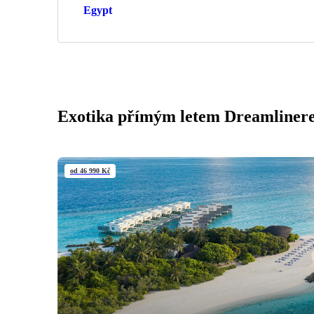
Egypt
Exotika přímým letem Dreamliner
od 46 990 Kč