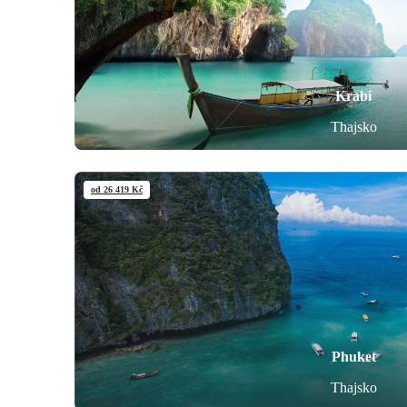
Krabi
Thajsko
od 26 419 Kč
Phuket
Thajsko