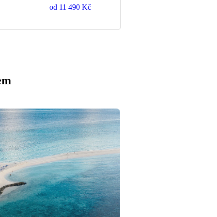
od
11 490 Kč
em