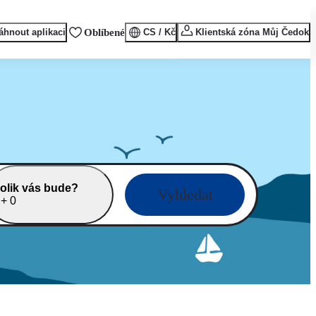
áhnout aplikaci
Oblíbené
CS / Kč
Klientská zóna Můj Čedok
olik vás bude?
Vyhledat
 + 0