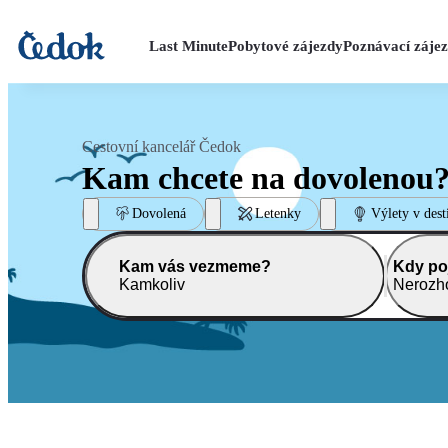
Last Minute
Pobytové zájezdy
Poznávací záje
Cestovní kancelář Čedok
Kam chcete na dovolenou
Dovolená
Letenky
Výlety v dest
Kam vás vezmeme?
Kdy po
Kamkoliv
Nerozh