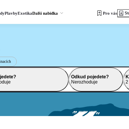
zdy
Plavby
Exotika
Další nabídka
Pro vás
St
?
inacích
jedete?
Odkud pojedete?
K
oduje
Nerozhoduje
2