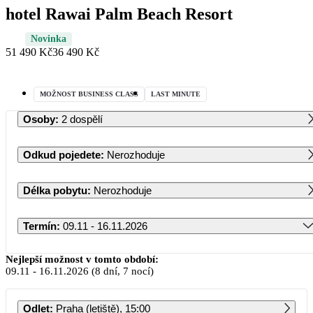
hotel Rawai Palm Beach Resort
Novinka
51 490 Kč
36 490 Kč
MOŽNOST BUSINESS CLASS
LAST MINUTE
Osoby
:
2 dospělí
Odkud pojedete
:
Nerozhoduje
Délka pobytu
:
Nerozhoduje
Termín
:
09.11 - 16.11.2026
Listopad 2026
Nejlepší možnost v tomto období:
09.11
-
16.11.2026
(8 dní, 7 nocí)
PO
ÚT
ST
ČT
PÁ
SO
NE
Odlet
:
Praha (letiště), 15:00