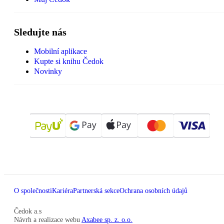
Sledujte nás
Mobilní aplikace
Kupte si knihu Čedok
Novinky
O společnosti
Kariéra
Partnerská sekce
Ochrana osobních údajů
Čedok a.s
Návrh a realizace webu
Axabee sp. z. o.o.