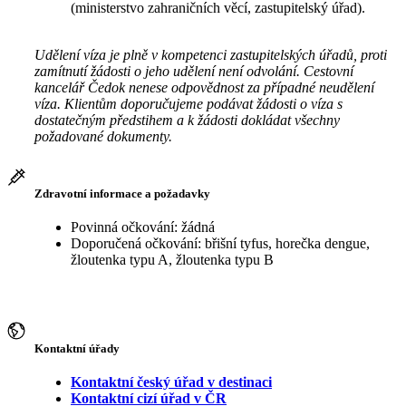
(ministerstvo zahraničních věcí, zastupitelský úřad).
Udělení víza je plně v kompetenci zastupitelských úřadů, proti
zamítnutí žádosti o jeho udělení není odvolání. Cestovní
kancelář Čedok nenese odpovědnost za případné neudělení
víza. Klientům doporučujeme podávat žádosti o víza s
dostatečným předstihem a k žádosti dokládat všechny
požadované dokumenty.
Zdravotní informace a požadavky
Povinná očkování: žádná
Doporučená očkování: břišní tyfus, horečka dengue,
žloutenka typu A, žloutenka typu B
Kontaktní úřady
Kontaktní český úřad v destinaci
Kontaktní cizí úřad v ČR