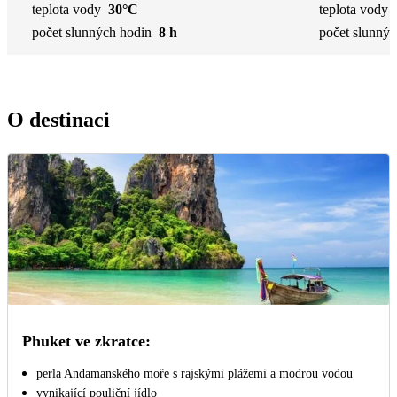
teplota vody
30°C
teplota vody
počet slunných hodin
8 h
počet slunnýc
O destinaci
Phuket ve zkratce:
perla Andamanského moře s rajskými plážemi a modrou vodou
vynikající pouliční jídlo