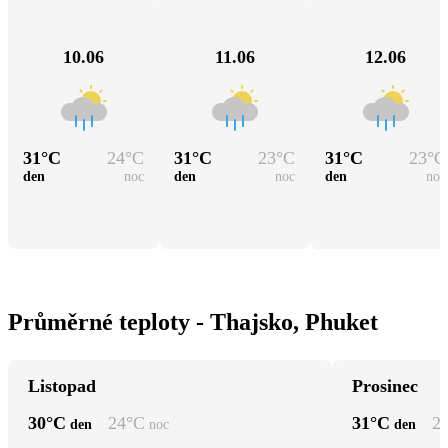
10.06
11.06
12.06
31
°C
24
°C
31
°C
23
°C
31
°C
23
°C
den
noc
den
noc
den
noc
Průměrné teploty - Thajsko, Phuket
Listopad
Prosinec
30
°C
24
°C
31
°C
2
den
noc
den