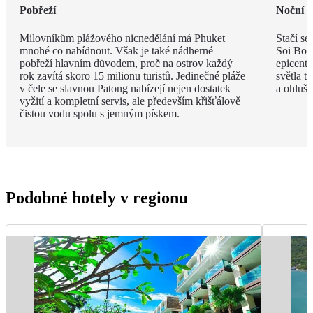
Pobřeží
Noční ž
Milovníkům plážového nicnedělání má Phuket
Stačí se
mnohé co nabídnout. Však je také nádherné
Soi Bong
pobřeží hlavním důvodem, proč na ostrov každý
epicent
rok zavítá skoro 15 milionu turistů. Jedinečné pláže
světla t
v čele se slavnou Patong nabízejí nejen dostatek
a ohlušu
vyžití a kompletní servis, ale především křišťálově
čistou vodu spolu s jemným pískem.
Podobné hotely v regionu