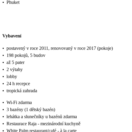
•
Phuket
Vybavení
•
postavený v roce 2011, renovovaný v roce 2017 (pokoje)
•
198 pokojů, 5 budov
•
až 5 pater
•
2 výtahy
•
lobby
•
24 h recepce
•
tropická zahrada
•
Wi-Fi zdarma
•
3 bazény (1 dětský bazén)
•
lehátka a slunečníky u bazénů zdarma
•
Restaurace Raja - mezinárodní kuchyně
•
White Palm restaurant/café - à la carte