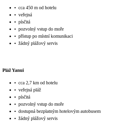
•
cca 450 m od hotelu
•
veřejná
•
písčitá
•
pozvolný vstup do moře
•
přístup po místní komunikaci
•
žádný plážový servis
Pláž Yanui
•
cca 2,7 km od hotelu
•
veřejná pláž
•
písčitá
•
pozvolný vstup do moře
•
dostupná bezplatným hotelovým autobusem
•
žádný plážový servis