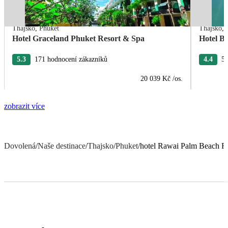
Thajsko
,
Phuket
Thajsko
,
Hotel Graceland Phuket Resort & Spa
Hotel B
5.3
171 hodnocení zákazníků
4.4
5 
20 039 Kč
/os.
zobrazit více
Dovolená
/
Naše destinace
/
Thajsko
/
Phuket
/
hotel Rawai Palm Beach R