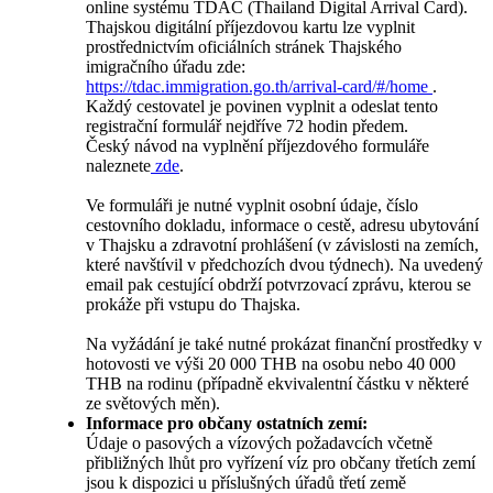
online systému TDAC (Thailand Digital Arrival Card).
Thajskou digitální příjezdovou kartu lze vyplnit
prostřednictvím oficiálních stránek Thajského
imigračního úřadu zde:
https://tdac.immigration.go.th/arrival-card/#/home
.
Každý cestovatel je povinen vyplnit a odeslat tento
registrační formulář nejdříve 72 hodin předem.
Český návod na vyplnění příjezdového formuláře
naleznete
zde
.
Ve formuláři je nutné vyplnit osobní údaje, číslo
cestovního dokladu, informace o cestě, adresu ubytování
v Thajsku a zdravotní prohlášení (v závislosti na zemích,
které navštívil v předchozích dvou týdnech). Na uvedený
email pak cestující obdrží potvrzovací zprávu, kterou se
prokáže při vstupu do Thajska.
Na vyžádání je také nutné prokázat finanční prostředky v
hotovosti ve výši 20 000 THB na osobu nebo 40 000
THB na rodinu (případně ekvivalentní částku v některé
ze světových měn).
Informace pro občany ostatních zemí:
Údaje o pasových a vízových požadavcích včetně
přibližných lhůt pro vyřízení víz pro občany třetích zemí
jsou k dispozici u příslušných úřadů třetí země