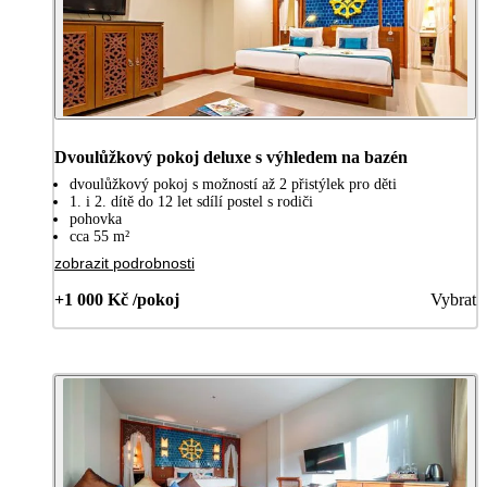
Dvoulůžkový pokoj deluxe s výhledem na bazén
dvoulůžkový pokoj s možností až 2 přistýlek pro děti
1. i 2. dítě do 12 let sdílí postel s rodiči
pohovka
cca 55 m²
zobrazit podrobnosti
+1 000 Kč /pokoj
Vybrat