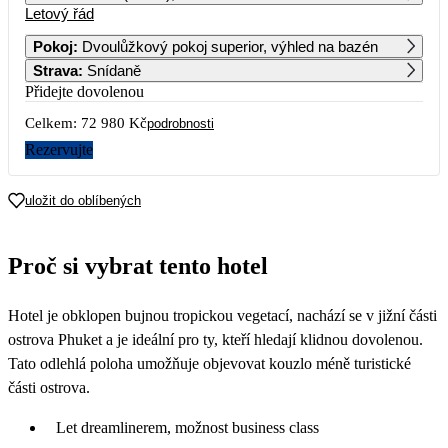
Letový řád
1
Pokoj
:
Dvoulůžkový pokoj superior, výhled na bazén
Strava
:
Snídaně
2
3
4
5
6
7
8
Přidejte dovolenou
Celkem:
72 980 Kč
9
10
11
12
13
14
15
podrobnosti
36 490
Rezervujte
16
17
18
19
20
21
22
38 490
uložit do oblíbených
23
24
25
26
27
28
29
37 790
Proč si vybrat tento hotel
30
37 990
Hotel je obklopen bujnou tropickou vegetací, nachází se v jižní části
ostrova Phuket a je ideální pro ty, kteří hledají klidnou dovolenou.
Tato odlehlá poloha umožňuje objevovat kouzlo méně turistické
části ostrova.
Let dreamlinerem, možnost business class