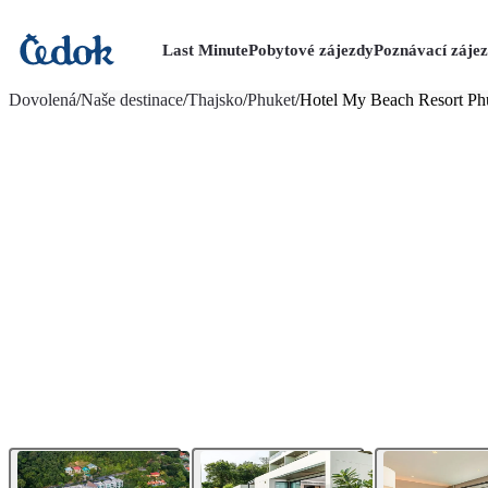
Last Minute
Pobytové zájezdy
Poznávací záje
více fotografií (22)
Dovolená
/
Naše destinace
/
Thajsko
/
Phuket
/
Hotel My Beach Resort Ph