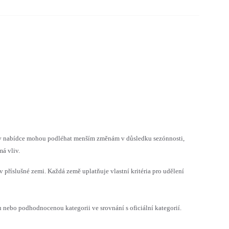
h v nabídce mohou podléhat menším změnám v důsledku sezónnosti,
á vliv.
v příslušné zemi. Každá země uplatňuje vlastní kritéria pro udělení
ebo podhodnocenou kategorii ve srovnání s oficiální kategorií.