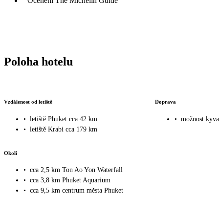
Ocenění The Michelin Guide
Poloha hotelu
Vzdálenost od letiště
Doprava
•
letiště Phuket cca 42 km
•
možnost kyva
•
letiště Krabi cca 179 km
Okolí
•
cca 2,5 km Ton Ao Yon Waterfall
•
cca 3,8 km Phuket Aquarium
•
cca 9,5 km centrum města Phuket