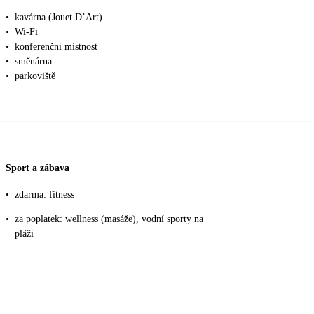
•
kavárna (Jouet D’Art)
•
Wi-Fi
•
konferenční místnost
•
směnárna
•
parkoviště
Sport a zábava
•
zdarma: fitness
•
za poplatek: wellness (masáže), vodní sporty na
pláži