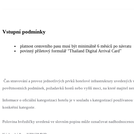
Vstupní podmínky
platnost cestovního pasu musí být minimálně 6 měsíců po návratu
povinný příletový formulář “Thailand Digital Arrival Card”
Čas stravování a provoz jednotlivých prvků hotelové infrastruktury uvedenýc
povětrnostních podmínek, požadavků hostů nebo vyšší moci, na které majitel nem
Informace o oficiální kategorizaci hotelu je v souladu s kategorizací používanou 
konkrétní kategorie.
Polovina hvězdičky uvedená ve slovním popisu může označovat nadhodnocenou n