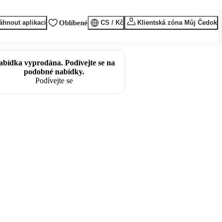
áhnout aplikaci
Oblíbené
CS / Kč
Klientská zóna Můj Čedok
abídka vyprodána. Podívejte se na
podobné nabídky.
Podívejte se