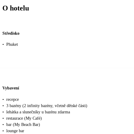
O hotelu
Středisko
•
Phuket
Vybavení
•
recepce
•
3 bazény (2 infinity bazény, včetně dětské části)
•
lehátka a slunečníky u bazénu zdarma
•
restaurace (My Café)
•
bar (My Beach Bar)
•
lounge bar