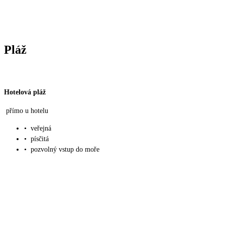
Pláž
Hotelová pláž
přímo u hotelu
•
veřejná
•
písčitá
•
pozvolný vstup do moře