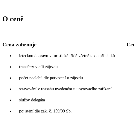
O ceně
Cena zahrnuje
Ce
leteckou dopravu v turistické třídě včetně tax a příplatků
transfery v cíli zájezdu
počet noclehů dle potvrzení o zájezdu
stravování v rozsahu uvedeném u ubytovacího zařízení
služby delegáta
pojištění dle zák. č. 159/99 Sb.