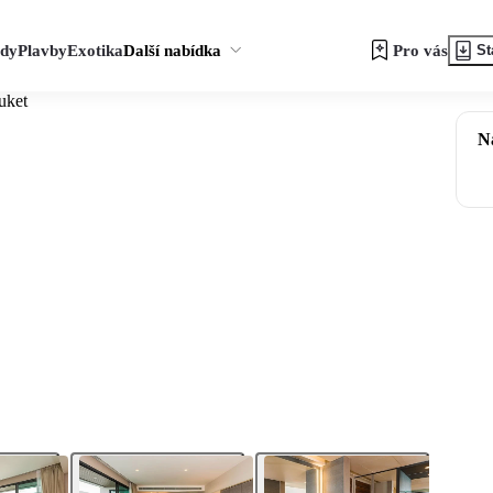
zdy
Plavby
Exotika
Další nabídka
Pro vás
St
uket
N