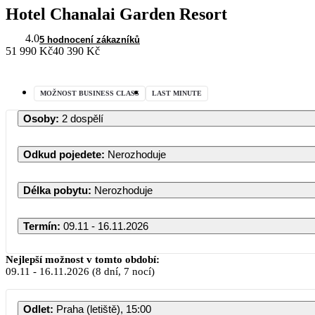
Hotel Chanalai Garden Resort
4.0
5 hodnocení zákazníků
51 990 Kč
40 390 Kč
MOŽNOST BUSINESS CLASS
LAST MINUTE
Osoby
:
2 dospělí
Odkud pojedete
:
Nerozhoduje
Délka pobytu
:
Nerozhoduje
Termín
:
09.11 - 16.11.2026
Listopad 2026
Nejlepší možnost v tomto období:
09.11
-
16.11.2026
(8 dní, 7 nocí)
PO
ÚT
ST
ČT
PÁ
SO
Odlet
:
Praha (letiště), 15:00