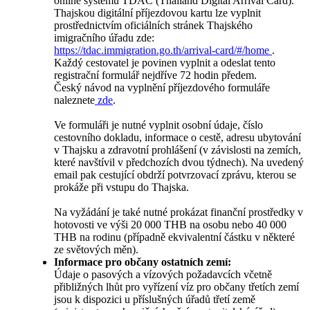
online systému TDAC (Thailand Digital Arrival Card).
Thajskou digitální příjezdovou kartu lze vyplnit
prostřednictvím oficiálních stránek Thajského
imigračního úřadu zde:
https://tdac.immigration.go.th/arrival-card/#/home
.
Každý cestovatel je povinen vyplnit a odeslat tento
registrační formulář nejdříve 72 hodin předem.
Český návod na vyplnění příjezdového formuláře
naleznete
zde
.
Ve formuláři je nutné vyplnit osobní údaje, číslo
cestovního dokladu, informace o cestě, adresu ubytování
v Thajsku a zdravotní prohlášení (v závislosti na zemích,
které navštívil v předchozích dvou týdnech). Na uvedený
email pak cestující obdrží potvrzovací zprávu, kterou se
prokáže při vstupu do Thajska.
Na vyžádání je také nutné prokázat finanční prostředky v
hotovosti ve výši 20 000 THB na osobu nebo 40 000
THB na rodinu (případně ekvivalentní částku v některé
ze světových měn).
Informace pro občany ostatních zemí:
Údaje o pasových a vízových požadavcích včetně
přibližných lhůt pro vyřízení víz pro občany třetích zemí
jsou k dispozici u příslušných úřadů třetí země