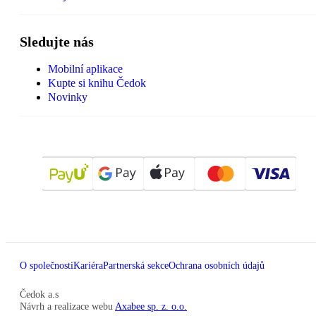
Sledujte nás
Mobilní aplikace
Kupte si knihu Čedok
Novinky
O společnosti
Kariéra
Partnerská sekce
Ochrana osobních údajů
Čedok a.s
Návrh a realizace webu
Axabee sp. z. o.o.