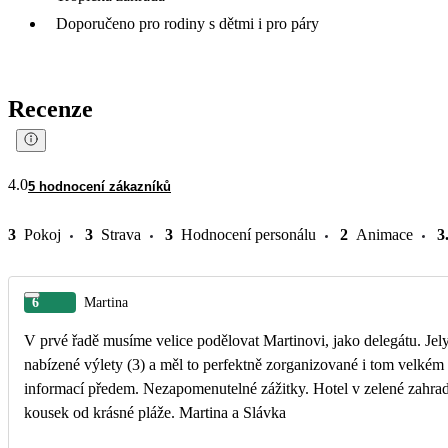
Doporučeno pro rodiny s dětmi i pro páry
Recenze
4.0
5 hodnocení zákazníků
3
Pokoj
3
Strava
3
Hodnocení personálu
2
Animace
3
6
Martina
V prvé řadě musíme velice podělovat Martinovi, jako delegátu. Jel
nabízené výlety (3) a měl to perfektně zorganizované i tom velkém 
informací předem. Nezapomenutelné zážitky. Hotel v zelené zahrad
kousek od krásné pláže. Martina a Slávka