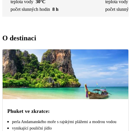
teplota vody
30°C
teplota vody
počet slunných hodin
8 h
počet slunnýc
O destinaci
Phuket ve zkratce:
perla Andamanského moře s rajskými plážemi a modrou vodou
vynikající pouliční jídlo