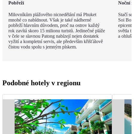
Pobřeží
Noční ž
Milovníkům plážového nicnedělání má Phuket
Stačí se
mnohé co nabídnout. Však je také nádherné
Soi Bong
pobřeží hlavním důvodem, proč na ostrov každý
epicent
rok zavítá skoro 15 milionu turistů. Jedinečné pláže
světla t
v čele se slavnou Patong nabízejí nejen dostatek
a ohlušu
vyžití a kompletní servis, ale především křišťálově
čistou vodu spolu s jemným pískem.
Podobné hotely v regionu