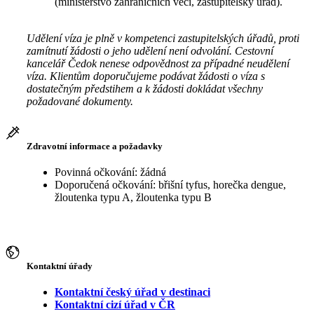
(ministerstvo zahraničních věcí, zastupitelský úřad).
Udělení víza je plně v kompetenci zastupitelských úřadů, proti
zamítnutí žádosti o jeho udělení není odvolání. Cestovní
kancelář Čedok nenese odpovědnost za případné neudělení
víza. Klientům doporučujeme podávat žádosti o víza s
dostatečným předstihem a k žádosti dokládat všechny
požadované dokumenty.
Zdravotní informace a požadavky
Povinná očkování: žádná
Doporučená očkování: břišní tyfus, horečka dengue,
žloutenka typu A, žloutenka typu B
Kontaktní úřady
Kontaktní český úřad v destinaci
Kontaktní cizí úřad v ČR