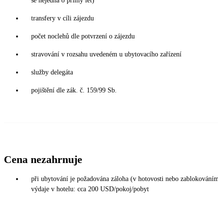
se nejedná o přímý let)
transfery v cíli zájezdu
počet noclehů dle potvrzení o zájezdu
stravování v rozsahu uvedeném u ubytovacího zařízení
služby delegáta
pojištění dle zák. č. 159/99 Sb.
Cena nezahrnuje
při ubytování je požadována záloha (v hotovosti nebo zablokováním 
výdaje v hotelu: cca 200 USD/pokoj/pobyt