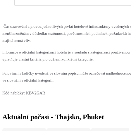
Čas stravování a provoz jednotlivých prvků hotelové infrastruktury uvedených
menším změnám v důsledku sezónnosti, povětrnostních podmínek, požadavků hos
majitel nemá vliv.
Informace o oficiální kategorizaci hotelu je v souladu s kategorizací používanou
uplatňuje vlastní kritéria pro udělení konkrétní kategorie.
Polovina hvězdičky uvedená ve slovním popisu může označovat nadhodnoceno
ve srovnání s oficiální kategorií.
Kód nabídky:
KBV2GAR
Aktuální počasí - Thajsko, Phuket