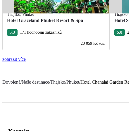
Thajsko
,
Phuket
Thajsko
,
Hotel Graceland Phuket Resort & Spa
Hotel S
5.3
171 hodnocení zákazníků
5.8
28
20 059 Kč
/os.
zobrazit více
Dovolená
/
Naše destinace
/
Thajsko
/
Phuket
/
Hotel Chanalai Garden Res