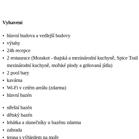
Vybavení
•
hlavní budova a vedlejší budovy
•
výtahy
•
24h recepce
•
2 restaurace (Morakot - thajská a mezinárodní kuchyně, Spice Trail - 
mezinárodní kuchyně, mořské plody a grilovaná jídla)
•
2 pool bary
•
kavárna
•
Wi-Fi v celém areálu (zdarma)
•
hlavní bazén
•
střešní bazén
•
dětský bazén
•
lehátka a slunečníky u bazénu zdarma
•
zahrada
•
terasa s výhledem na moře