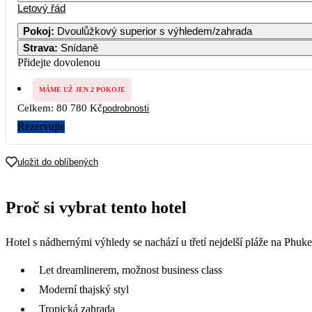
Letový řád
Pokoj
:
Dvoulůžkový superior s výhledem/zahrada
Strava
:
Snídaně
2
3
4
5
6
7
Přidejte dovolenou
9
10
11
12
13
14
MÁME UŽ JEN 2 POKOJE
40 390
Celkem:
80 780 Kč
podrobnosti
16
17
18
19
20
21
Rezervujte
42 590
23
24
25
26
27
28
uložit do oblíbených
41 990
30
Proč si vybrat tento hotel
41 990
Hotel s nádhernými výhledy se nachází u třetí nejdelší pláže na Phuke
Let dreamlinerem, možnost business class
Moderní thajský styl
Tropická zahrada