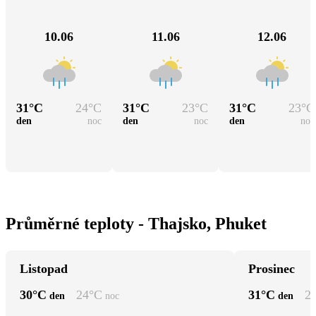
10.06
11.06
12.06
31
°C
24
°C
31
°C
23
°C
31
°C
23
°C
den
noc
den
noc
den
noc
Průměrné teploty - Thajsko, Phuket
Listopad
Prosinec
30
°C
24
°C
31
°C
2
den
noc
den