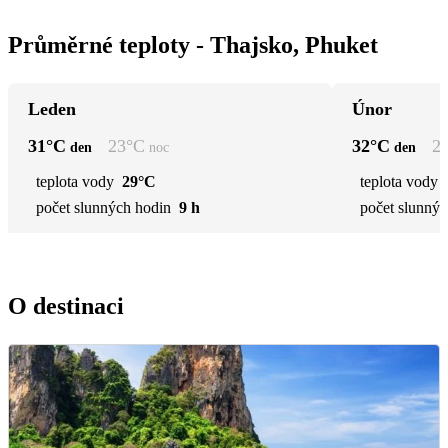
Průměrné teploty - Thajsko, Phuket
Leden
Únor
31
°C
23
°C
32
°C
2
den
noc
den
teplota vody
29°C
teplota vody
počet slunných hodin
9 h
počet slunnýc
O destinaci