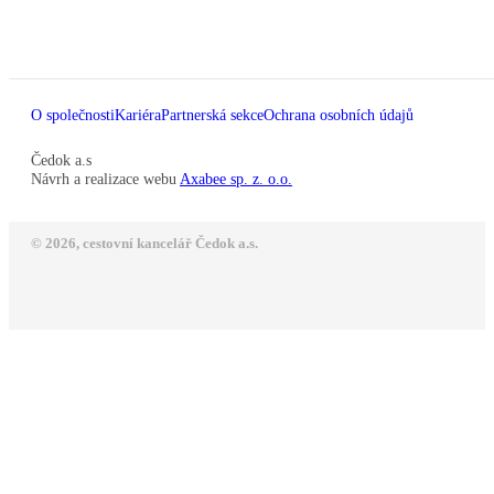
O společnosti
Kariéra
Partnerská sekce
Ochrana osobních údajů
Čedok a.s
Návrh a realizace webu
Axabee sp. z. o.o.
© 2026, cestovní kancelář Čedok a.s.