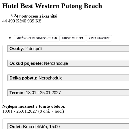
Hotel Best Western Patong Beach
5.2
4 hodnocení zákazníků
44 490 Kč
40 939 Kč
MOŽNOST BUSINESS CLASS
FIRST MINUTE
ZIMA 2026/2027
Osoby
:
2 dospělí
Odkud pojedete
:
Nerozhoduje
Délka pobytu
:
Nerozhoduje
Termín
:
18.01 - 25.01.2027
Leden 2027
Nejlepší možnost v tomto období:
18.01
-
25.01.2027
(8 dní, 7 nocí)
PO
ÚT
ST
ČT
PÁ
SO
Odlet
:
Brno (letiště), 15:00