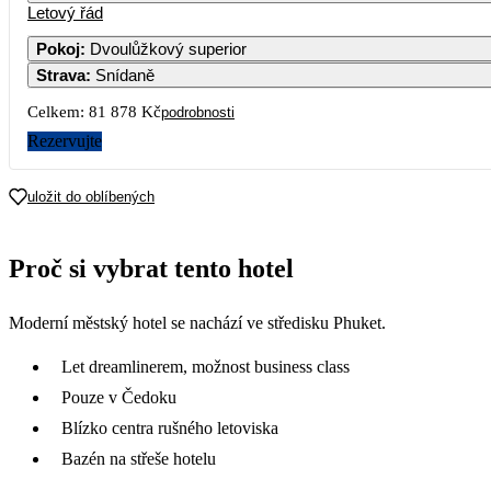
Letový řád
1
2
Pokoj
:
Dvoulůžkový superior
Strava
:
Snídaně
4
5
6
7
8
9
Celkem:
81 878 Kč
podrobnosti
11
12
13
14
15
16
Rezervujte
18
19
20
21
22
23
uložit do oblíbených
40 939
25
26
27
28
29
30
Proč si vybrat tento hotel
Moderní městský hotel se nachází ve středisku Phuket.
Let dreamlinerem, možnost business class
Pouze v Čedoku
Blízko centra rušného letoviska
Bazén na střeše hotelu