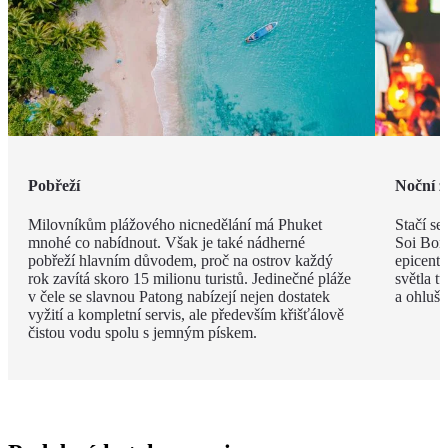
Pobřeží
Noční ž
Milovníkům plážového nicnedělání má Phuket
Stačí se
mnohé co nabídnout. Však je také nádherné
Soi Bong
pobřeží hlavním důvodem, proč na ostrov každý
epicent
rok zavítá skoro 15 milionu turistů. Jedinečné pláže
světla t
v čele se slavnou Patong nabízejí nejen dostatek
a ohlušu
vyžití a kompletní servis, ale především křišťálově
čistou vodu spolu s jemným pískem.