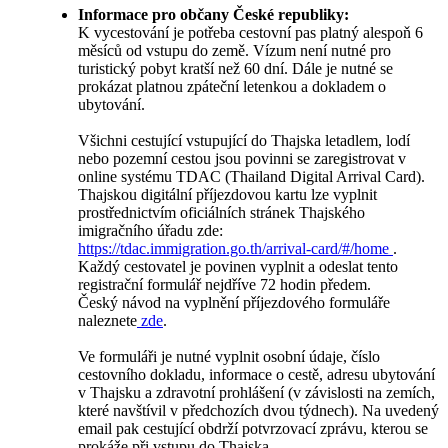
Informace pro občany České republiky:
K vycestování je potřeba cestovní pas platný alespoň 6
měsíců od vstupu do země. Vízum není nutné pro
turistický pobyt kratší než 60 dní. Dále je nutné se
prokázat platnou zpáteční letenkou a dokladem o
ubytování.
Všichni cestující vstupující do Thajska letadlem, lodí
nebo pozemní cestou jsou povinni se zaregistrovat v
online systému TDAC (Thailand Digital Arrival Card).
Thajskou digitální příjezdovou kartu lze vyplnit
prostřednictvím oficiálních stránek Thajského
imigračního úřadu zde:
https://tdac.immigration.go.th/arrival-card/#/home
.
Každý cestovatel je povinen vyplnit a odeslat tento
registrační formulář nejdříve 72 hodin předem.
Český návod na vyplnění příjezdového formuláře
naleznete
zde
.
Ve formuláři je nutné vyplnit osobní údaje, číslo
cestovního dokladu, informace o cestě, adresu ubytování
v Thajsku a zdravotní prohlášení (v závislosti na zemích,
které navštívil v předchozích dvou týdnech). Na uvedený
email pak cestující obdrží potvrzovací zprávu, kterou se
prokáže při vstupu do Thajska.