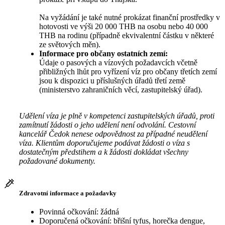
Na vyžádání je také nutné prokázat finanční prostředky v
hotovosti ve výši 20 000 THB na osobu nebo 40 000
THB na rodinu (případně ekvivalentní částku v některé
ze světových měn).
Informace pro občany ostatních zemí:
Údaje o pasových a vízových požadavcích včetně
přibližných lhůt pro vyřízení víz pro občany třetích zemí
jsou k dispozici u příslušných úřadů třetí země
(ministerstvo zahraničních věcí, zastupitelský úřad).
Udělení víza je plně v kompetenci zastupitelských úřadů, proti
zamítnutí žádosti o jeho udělení není odvolání. Cestovní
kancelář Čedok nenese odpovědnost za případné neudělení
víza. Klientům doporučujeme podávat žádosti o víza s
dostatečným předstihem a k žádosti dokládat všechny
požadované dokumenty.
Zdravotní informace a požadavky
Povinná očkování: žádná
Doporučená očkování: břišní tyfus, horečka dengue,