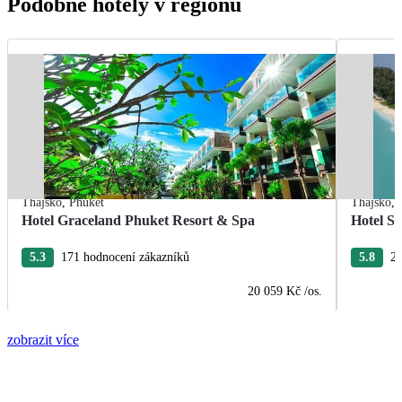
Podobné hotely v regionu
Thajsko
,
Phuket
Thajsko
,
Hotel Graceland Phuket Resort & Spa
Hotel S
5.3
171 hodnocení zákazníků
5.8
28
20 059 Kč
/os.
zobrazit více