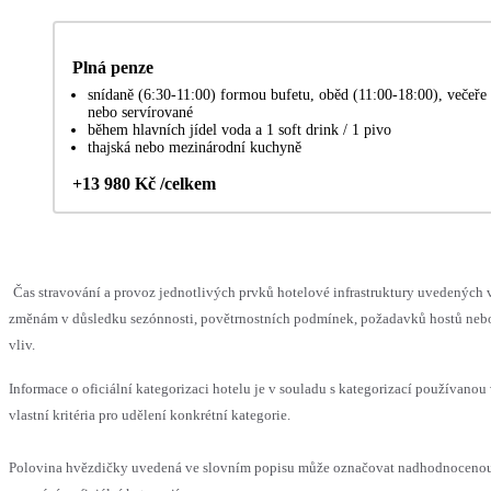
Plná penze
snídaně (6:30-11:00) formou bufetu, oběd (11:00-18:00), večeře
nebo servírované
během hlavních jídel voda a 1 soft drink / 1 pivo
thajská nebo mezinárodní kuchyně
+13 980 Kč /celkem
Čas stravování a provoz jednotlivých prvků hotelové infrastruktury uvedenýc
změnám v důsledku sezónnosti, povětrnostních podmínek, požadavků hostů nebo 
vliv.
Informace o oficiální kategorizaci hotelu je v souladu s kategorizací používanou
vlastní kritéria pro udělení konkrétní kategorie.
Polovina hvězdičky uvedená ve slovním popisu může označovat nadhodnoceno