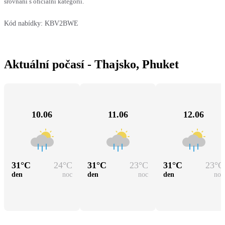
srovnání s oficiální kategorií.
Kód nabídky:
KBV2BWE
Aktuální počasí - Thajsko, Phuket
10.06
11.06
12.06
31
°C
24
°C
31
°C
23
°C
31
°C
23
°C
den
noc
den
noc
den
noc