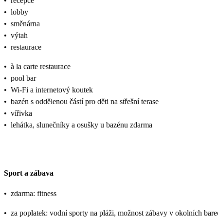
•
recepce
•
lobby
•
směnárna
•
výtah
•
restaurace
•
à la carte restaurace
•
pool bar
•
Wi-Fi a internetový koutek
•
bazén s oddělenou částí pro děti na střešní terase
•
vířivka
•
lehátka, slunečníky a osušky u bazénu zdarma
Sport a zábava
•
zdarma: fitness
•
za poplatek: vodní sporty na pláži, možnost zábavy v okolních bare