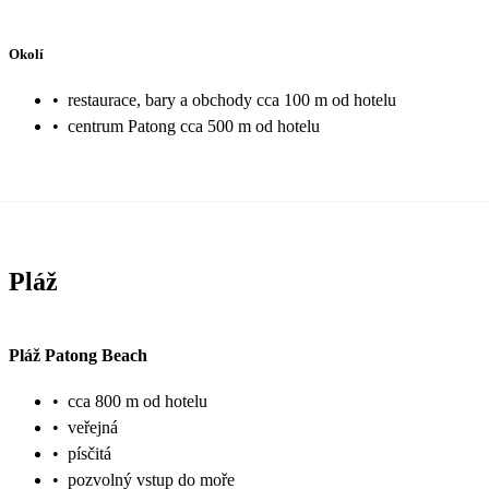
DO CESTY SI VÁM STOUPNOU THAJCI S REKLAMOU A BUDOU UKAZOVAT
KAM MÁTE JÍT, CO MÁTE PÍT,....NEZASTAVUJTE, NEZP
Okolí
NIMI NEKOMUNIKUJTE ! ! ! KONEC DOVOLENÝ: ODE
KARTU A POTVRZENÍ O ZAPLACENÍ KAUCE MINIMÁLN
•
restaurace, bary a obchody cca 100 m od hotelu
ODJEZDEM. RECEPČNÍ ZKONTROLUJE MINIBAR A POKO
•
centrum Patong cca 500 m od hotelu
BUDE ODJÍŽDĚT NEBO PŘIJÍŽDĚT. TENTO HOTEL NED
KTERÝM PŘI JÍDLE VADÍ HLUK Z ULICE A CHYBĚJICÍ PŘECHOD PRO
CHODCE. HLUK JE V POKOJI SLYŠET PŘI OTEVŘENÉM 
ODPOVÍDÁ KATEGORII 4 HVĚZDY. VEČER VELKÝ PROV
SILNICI K MOŘI. PO STRANÁCH ZAPARKOVANÉ MOTO
Pláž
CHODCI + MOTORKY S AUTAMA ! V OBCHODECH 7 ELEVEN OTEVŘENO I V
NOCI. BUDOU RÁDI, KDYŽ JIM PO ZAPLACENÍ NECHÁ
MAJÍ DROBNÝCH MÁLO. MOŽNOST SI ZDE KOUPIT KA
Pláž Patong Beach
SENDVÍČ, KTERÝ NA POŽÁDÁNÍ OHŘEJOU. PRO VELK
JINÝCH POTRAVIN DOPORUČUJI OBCHOD BIG C. VEL
•
cca 800 m od hotelu
ASI 10 BATHŮ. POKUD VE MĚSTĚ U BARU NEBO PODIA
•
veřejná
UVIDÍTE VELKÝ ZVON, TAK V ŽÁDNÝM ! PŘÍPADĚ NEZ
•
písčitá
DOVOLENÁ UTEČE A PENÍZE Z PENĚŽENKY JEŠTĚ RYC
•
pozvolný vstup do moře
SMĚNÁRNÁCH BEROU DOLARY A EURA. U DOLARŮ N