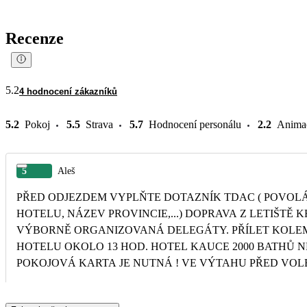
Recenze
5.2
4 hodnocení zákazníků
5.2
Pokoj
5.5
Strava
5.7
Hodnocení personálu
2.2
Anima
5
Aleš
PŘED ODJEZDEM VYPLŇTE DOTAZNÍK TDAC ( POVOLÁ
HOTELU, NÁZEV PROVINCIE,...) DOPRAVA Z LETIŠTĚ KR
VÝBORNĚ ORGANIZOVANÁ DELEGÁTY. PŘÍLET KOLEM 
HOTELU OKOLO 13 HOD. HOTEL KAUCE 2000 BATHŮ N
POKOJOVÁ KARTA JE NUTNÁ ! VE VÝTAHU PŘED VOLB
ČERNÁ KRABIČKA MODŘE ZABLIKÁ.V POKOJI JINÝ T
MOBIL SE DÁ POUŽÍT ZÁSUVKA PRO LAMPIČKU. ZBOŽÍ