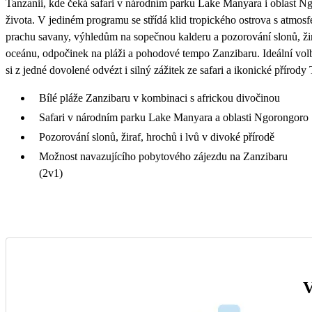
Tanzanii, kde čeká safari v národním parku Lake Manyara i oblast Ngo
života. V jediném programu se střídá klid tropického ostrova s atmosf
prachu savany, výhledům na sopečnou kalderu a pozorování slonů, žira
oceánu, odpočinek na pláži a pohodové tempo Zanzibaru. Ideální volba p
si z jedné dovolené odvézt i silný zážitek ze safari a ikonické přírody
Bílé pláže Zanzibaru v kombinaci s africkou divočinou
Safari v národním parku Lake Manyara a oblasti Ngorongoro
Pozorování slonů, žiraf, hrochů i lvů v divoké přírodě
Možnost navazujícího pobytového zájezdu na Zanzibaru
(2v1)
V