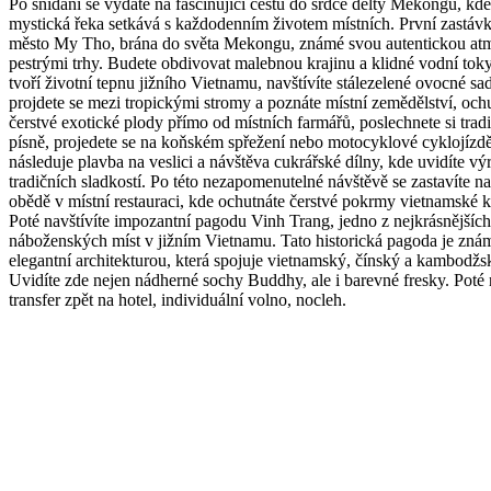
Po snídani se vydáte na fascinující cestu do srdce delty Mekongu, kde
mystická řeka setkává s každodenním životem místních. První zastáv
město My Tho, brána do světa Mekongu, známé svou autentickou at
pestrými trhy. Budete obdivovat malebnou krajinu a klidné vodní toky
tvoří životní tepnu jižního Vietnamu, navštívíte stálezelené ovocné sa
projdete se mezi tropickými stromy a poznáte místní zemědělství, och
čerstvé exotické plody přímo od místních farmářů, poslechnete si tradi
písně, projedete se na koňském spřežení nebo motocyklové cyklojízdě
následuje plavba na veslici a návštěva cukrářské dílny, kde uvidíte vý
tradičních sladkostí. Po této nezapomenutelné návštěvě se zastavíte n
obědě v místní restauraci, kde ochutnáte čerstvé pokrmy vietnamské 
Poté navštívíte impozantní pagodu Vinh Trang, jedno z nejkrásnějších
náboženských míst v jižním Vietnamu. Tato historická pagoda je zná
elegantní architekturou, která spojuje vietnamský, čínský a kambodžsk
Uvidíte zde nejen nádherné sochy Buddhy, ale i barevné fresky. Poté 
transfer zpět na hotel, individuální volno, nocleh.