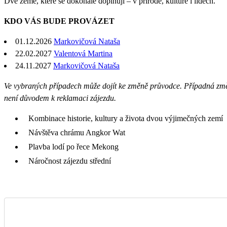
Dvě země, které se dokonale doplňují – v přírodě, kultuře i lidech.
KDO VÁS BUDE PROVÁZET
01.12.2026
Markovičová Nataša
22.02.2027
Valentová Martina
24.11.2027
Markovičová Nataša
Ve vybraných případech může dojít ke změně průvodce. Případná zm
není důvodem k reklamaci zájezdu.
Kombinace historie, kultury a života dvou výjimečných zemí
Návštěva chrámu Angkor Wat
Plavba lodí po řece Mekong
Náročnost zájezdu střední