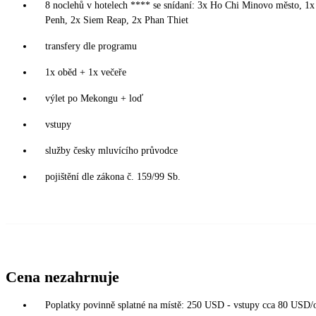
8 noclehů v hotelech **** se snídaní: 3x Ho Chi Minovo město, 1
Penh, 2x Siem Reap, 2x Phan Thiet
transfery dle programu
1x oběd + 1x večeře
výlet po Mekongu + loď
vstupy
služby česky mluvícího průvodce
pojištění dle zákona č. 159/99 Sb.
Cena nezahrnuje
Poplatky povinně splatné na místě: 250 USD - vstupy cca 80 USD/