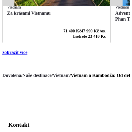
Vietnam
Vietnam
Za krásami Vietnamu
Advent 
Phan Th
71 400 Kč
47 990 Kč
/os.
Ušetřete
23 410 Kč
zobrazit více
Dovolená
/
Naše destinace
/
Vietnam
/
Vietnam a Kambodža: Od del
Kontakt