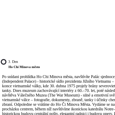
3. Den
Ho Chi Minova město
Po snídani prohlídka Ho Chi Minova města, navštívíte Palác sjednoce
(Independent Palace) - historické sídlo prezidenta Jižního Vietnamu 
konce vietnamské války, kde 30. dubna 1975 projely brány severovi
tanky. Dnes muzeum zachovávající interiéry z 60.–70. let, poté násled
návštěva Válečného Muzea (The War Museum) - silné a emotivní svě
vietnamské válce – fotografie, dokumenty, zbraně, tanky i účinky ch
zbraní. Odpoledne se vrátíme do Ho Či Minova Města. Vydáme se na
procházku centrem, během níž navštívíme ikonickou katedrálu Notr
historickou budovu centrální pošty, elegantní radnici i budovu opery.