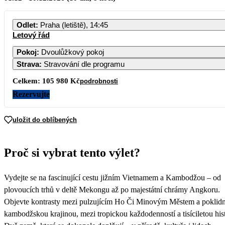
PO
ÚT
ST
ČT
PÁ
SO
NE
Odlet
:
Praha (letiště), 14:45
Letový řád
1
2
3
4
5
6
52 990
Pokoj
:
Dvoulůžkový pokoj
Strava
:
Stravování dle programu
7
8
9
10
11
12
13
Celkem:
105 980 Kč
podrobnosti
14
15
16
17
18
19
20
Rezervujte
21
22
23
24
25
26
27
uložit do oblíbených
28
29
30
31
Proč si vybrat tento výlet?
Vydejte se na fascinující cestu jižním Vietnamem a Kambodžou – od
plovoucích trhů v deltě Mekongu až po majestátní chrámy Angkoru.
Objevte kontrasty mezi pulzujícím Ho Či Minovým Městem a poklid
kambodžskou krajinou, mezi tropickou každodenností a tisíciletou hist