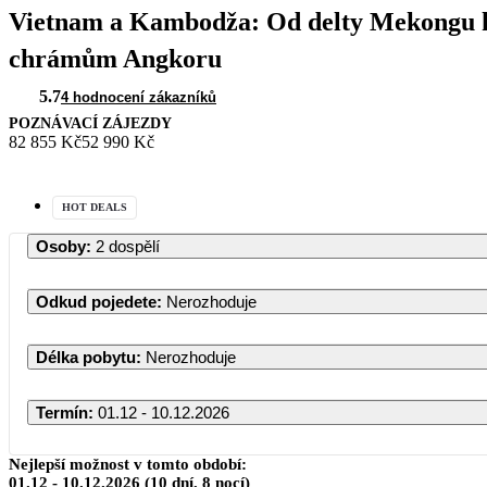
Vietnam a Kambodža: Od delty Mekongu 
chrámům Angkoru
5.7
4 hodnocení zákazníků
POZNÁVACÍ ZÁJEZDY
82 855 Kč
52 990 Kč
HOT DEALS
Osoby
:
2 dospělí
Odkud pojedete
:
Nerozhoduje
Délka pobytu
:
Nerozhoduje
Termín
:
01.12 - 10.12.2026
Prosinec 2026
Nejlepší možnost v tomto období:
01.12
-
10.12.2026
(10 dní, 8 nocí)