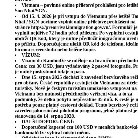
Vietnam – povinné online příletové prohlášení pro letišt
Son Nhat/SGN
.
Od 15. 4. 2026 je při vstupu do Vietnamu přes letiště T
Nhat / SGN povinné vyplnit online příletové prohlášení na
stránce https://prearrival.immigration.gov.vn/. Formulář j
vyplnit nejdříve 72 hodin před příletem. Po vyplnění cestují
obdrží QR kód, který je nutné předložit imigračnímu úřed
po příletu. Doporučujeme uložit QR kód do telefonu, ideál
formou screenshotu nebo tištěné kopie
.
VÍZUM
:
Vízum do Kambodže se uděluje na hraničním přechodu
Cena: cca 30 USD, jsou vyžadovány 2 pasové fotografie. Pr
je nutné poskytnout údaje o pasu
.
Dne 15. srpna 2025 dochází k zavedení bezvízového re
pro občany České republiky cestující do Vietnamu za účel
turistiky. Nově je českým turistům umožněno vstupovat na
Vietnamu bez nutnosti předchozího vyřízení víza, a to za
podmínky, že délka pobytu nepřesáhne 45 dnů. K cestě je 
potřeba pouze platný cestovní doklad. Tento bezvízový rež
zaveden jako součást pilotního programu, jehož platnost je
stanovena do 14. srpna 2028.
DALŠÍ DOPORUČENÍ
:
Doporučené kapesné cca 100 USD v menších bankovká
bankomatů lze vybírat místní měnu.