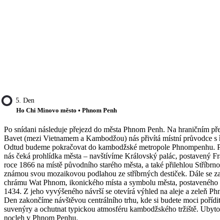
5. Den
Ho Chi Minovo město • Phnom Penh
Po snídani následuje přejezd do města Phnom Penh. Na hraničním p
Bavet (mezi Vietnamem a Kambodžou) nás přivítá místní průvodce s 
Odtud budeme pokračovat do kambodžské metropole Phnompenhu. P
nás čeká prohlídka města – navštívíme Královský palác, postavený F
roce 1866 na místě původního starého města, a také přilehlou Stříbrn
známou svou mozaikovou podlahou ze stříbrných destiček. Dále se z
chrámu Wat Phnom, ikonického místa a symbolu města, postaveného 
1434. Z jeho vyvýšeného návrší se otevírá výhled na aleje a zeleň 
Den zakončíme návštěvou centrálního trhu, kde si budete moci pořídit
suvenýry a ochutnat typickou atmosféru kambodžského tržiště. Ubyto
nocleh v Phnom Penhu.