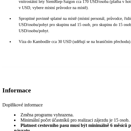
vnitrostátní lety SiemRiep-Saigon cca 170 USD/osoba (platba v hot
v USD, vybere místní průvodce na místě).
Spropitné povinně splatné na místě (místní personál, průvodce, řidi
USD/osobu/pobyt pro skupinu nad 15 osob, pro skupinu do 15 oso
USD/osobu/pobyt.
Víza do Kambodže cca 30 USD (udělují se na hraničním přechodu)
Informace
Doplňkové informace
Změna programu vyhrazena.
Minimální počet účastníků pro realizaci zájezdu je 15 osob.
Platnost cestovního pasu musí být minimálně 6 měsíců 
návratu
.