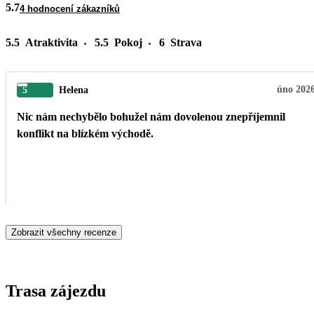
5.7
4 hodnocení zákazníků
5.5
Atraktivita
5.5
Pokoj
6
Strava
úno 202
5
Helena
Nic nám nechybělo bohužel nám dovolenou znepříjemnil
konflikt na blízkém východě.
Zobrazit všechny recenze
Trasa zájezdu