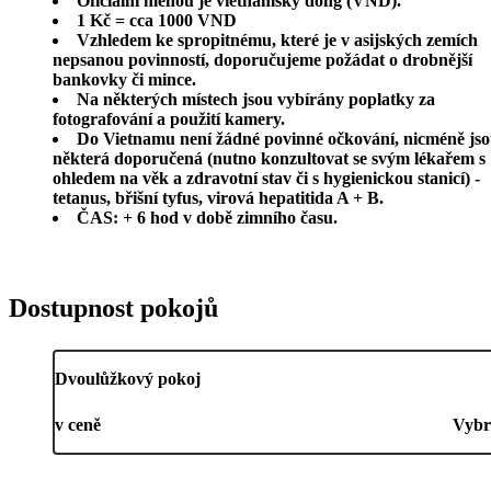
Oficiální měnou je vietnamský dong (VND).
1 Kč = cca 1000 VND
Vzhledem ke spropitnému, které je v asijských zemích
nepsanou povinností, doporučujeme požádat o drobnější
bankovky či mince.
Na některých místech jsou vybírány poplatky za
fotografování a použití kamery.
Do Vietnamu není žádné povinné očkování, nicméně jso
některá doporučená (nutno konzultovat se svým lékařem s
ohledem na věk a zdravotní stav či s hygienickou stanicí) -
tetanus, břišní tyfus, virová hepatitida A + B.
ČAS
: + 6 hod v době zimního času.
Dostupnost pokojů
Dvoulůžkový pokoj
v ceně
Vybr