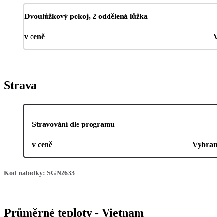
Dvoulůžkový pokoj, 2 oddělená lůžka
v ceně
V
Strava
Stravování dle programu
v ceně
Vybran
Kód nabídky:
SGN2633
Průměrné teploty - Vietnam