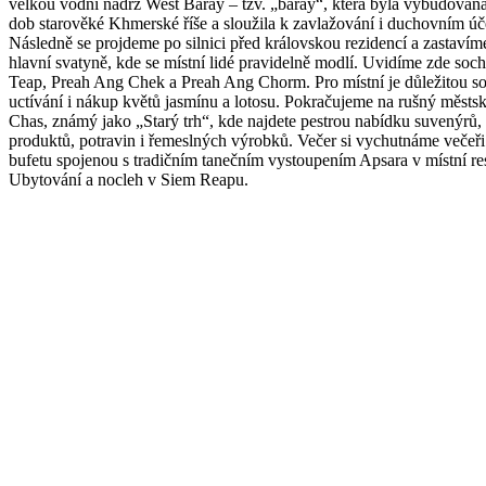
velkou vodní nádrž West Baray – tzv. „baray“, která byla vybudována
dob starověké Khmerské říše a sloužila k zavlažování i duchovním ú
Následně se projdeme po silnici před královskou rezidencí a zastavím
hlavní svatyně, kde se místní lidé pravidelně modlí. Uvidíme zde soc
Teap, Preah Ang Chek a Preah Ang Chorm. Pro místní je důležitou so
uctívání i nákup květů jasmínu a lotosu. Pokračujeme na rušný městsk
Chas, známý jako „Starý trh“, kde najdete pestrou nabídku suvenýrů,
produktů, potravin i řemeslných výrobků. Večer si vychutnáme večeř
bufetu spojenou s tradičním tanečním vystoupením Apsara v místní res
Ubytování a nocleh v Siem Reapu.