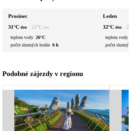
Prosinec
Leden
31
°C
22
°C
32
°C
2
den
noc
den
teplota vody
26°C
teplota vody
počet slunných hodin
6 h
počet slunnýc
Podobné zájezdy v regionu