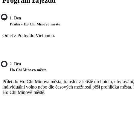
Program zájezdu
1. Den
Praha • Ho Chi Minovo město
Odlet z Prahy do Vietnamu.
2. Den
Ho Chi Minovo město
Přílet do Ho Chi Minova města, transfer z letiště do hotelu, ubytování
individuální volno nebo dle časových možností pěší prohlídka města.
Ho Chi Minově městě.