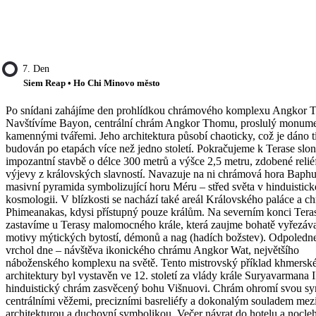
7. Den
Siem Reap • Ho Chi Minovo město
Po snídani zahájíme den prohlídkou chrámového komplexu Angkor 
Navštívíme Bayon, centrální chrám Angkor Thomu, proslulý monume
kamennými tvářemi. Jeho architektura působí chaoticky, což je dáno t
budován po etapách více než jedno století. Pokračujeme k Terase slon
impozantní stavbě o délce 300 metrů a výšce 2,5 metru, zdobené relié
výjevy z královských slavností. Navazuje na ni chrámová hora Baph
masivní pyramida symbolizující horu Méru – střed světa v hinduistick
kosmologii. V blízkosti se nachází také areál Královského paláce a c
Phimeanakas, kdysi přístupný pouze králům. Na severním konci Teras
zastavíme u Terasy malomocného krále, která zaujme bohatě vyřezá
motivy mýtických bytostí, démonů a nag (hadích božstev). Odpoledn
vrchol dne – návštěva ikonického chrámu Angkor Wat, největšího
náboženského komplexu na světě. Tento mistrovský příklad khmersk
architektury byl vystavěn ve 12. století za vlády krále Suryavarmana I
hinduistický chrám zasvěcený bohu Višnuovi. Chrám ohromí svou sym
centrálními věžemi, precizními basreliéfy a dokonalým souladem mez
architekturou a duchovní symbolikou. Večer návrat do hotelu a nocle