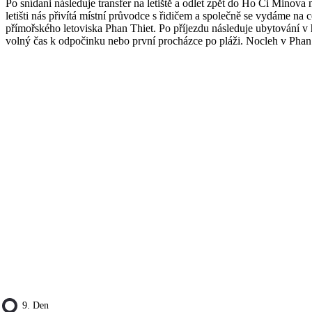
Po snídani následuje transfer na letiště a odlet zpět do Ho Či Minova
letišti nás přivítá místní průvodce s řidičem a společně se vydáme na 
přímořského letoviska Phan Thiet. Po příjezdu následuje ubytování v 
volný čas k odpočinku nebo první procházce po pláži. Nocleh v Phan
9. Den