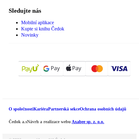
Sledujte nás
Mobilní aplikace
Kupte si knihu Čedok
Novinky
O společnosti
Kariéra
Partnerská sekce
Ochrana osobních údajů
Čedok a.s
Návrh a realizace webu
Axabee sp. z. o.o.