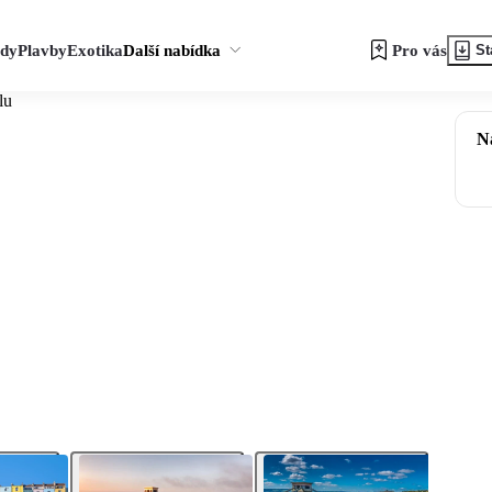
zdy
Plavby
Exotika
Další nabídka
Pro vás
St
lu
N