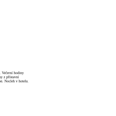
í. Večerní hodiny
y z přístavní
on. Nocleh v hotelu.