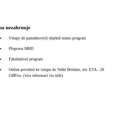
na nezahrnuje
Vstupy do památkových objektů mimo program
Přepravu MHD
Fakultativní program
Online povolení ke vstupu do Velké Británie, tzv. ETA - 20
GBP/os. (více informací viz níže)