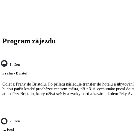
Program zájezdu
1. Den
Praha - Bristol
Odlet z Prahy do Bristolu. Po příletu následuje transfer do hotelu a ubytován
budou patřit krátké procházce centrem města, při níž si vychutnáte první dojm
atmosféry Bristolu, který ožívá světly a zvuky barů a kaváren kolem řeky Av
2. Den
Bristol