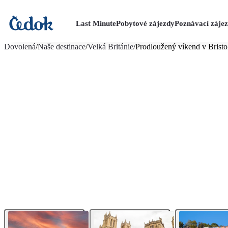
Last Minute
Pobytové zájezdy
Poznávací záje
více fotografií (8)
Dovolená
/
Naše destinace
/
Velká Británie
/
Prodloužený víkend v Bristo