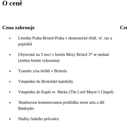
O ceně
Cena zahrnuje
Ce
Letenku Praha-Bristol-Praha v ekonomické třídě, vč. tax a
poplatků
Ubytování na 3 noci v hotelu Moxy Bristol 3* se snídaní
(změna hotelu vyhrazena)
Transfer z/na letiště v Bristolu
Vstupenku do Bristolské katedrály
Vstupenku do Kaple sv. Marka (The Lord Mayor’s Chapel)
3hodinovou komentovanou prohlídku street artu a děl
Banksyho
Služby českého průvodce