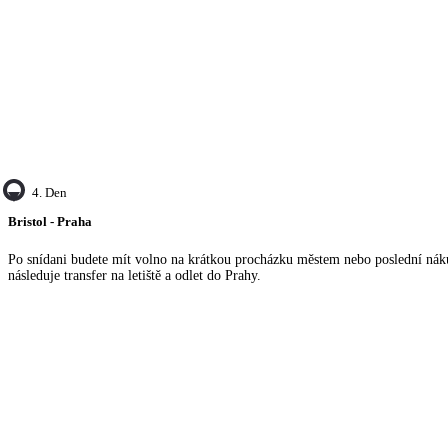
4. Den
Bristol - Praha
Po snídani budete mít volno na krátkou procházku městem nebo poslední nák
následuje transfer na letiště a odlet do Prahy.