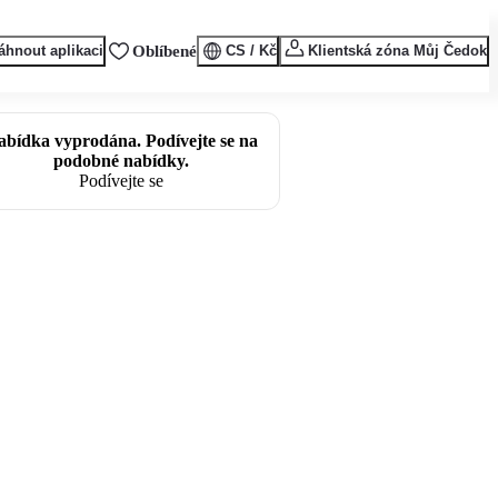
áhnout aplikaci
Oblíbené
CS / Kč
Klientská zóna Můj Čedok
abídka vyprodána. Podívejte se na
podobné nabídky.
Podívejte se