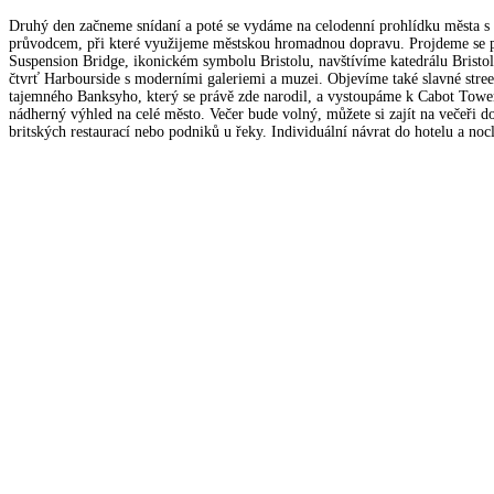
Druhý den začneme snídaní a poté se vydáme na celodenní prohlídku města s
průvodcem, při které využijeme městskou hromadnou dopravu. Projdeme se p
Suspension Bridge, ikonickém symbolu Bristolu, navštívíme katedrálu Bristol 
čtvrť Harbourside s moderními galeriemi a muzei. Objevíme také slavné stre
tajemného Banksyho, který se právě zde narodil, a vystoupáme k Cabot Tower
nádherný výhled na celé město. Večer bude volný, můžete si zajít na večeři d
britských restaurací nebo podniků u řeky. Individuální návrat do hotelu a noc