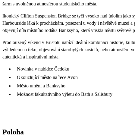
šarm s uvolněnou atmosférou studentského města.
Ikonický Clifton Suspension Bridge se tyčí vysoko nad údolím jako s
Harbourside láká k procházkám, posezení u vody i návštěvě muzeí a g
objevují díla místního rodáka Banksyho, která vtiskla městu světově p
Prodloužený víkend v Bristolu nabízí ideální kombinaci historie, kult
výhledem na řeku, objevování starobylých kostelů, nebo atmosféru ve
autentická a inspirativní místa.
Novinka v nabídce Čedoku
Okouzlující město na řece Avon
Město umění a Banksyho
Možnost fakultativního výletu do Bath a Salisbury
Poloha