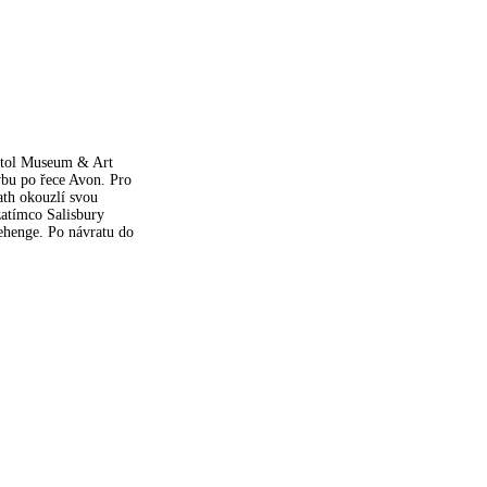
istol Museum & Art
vbu po řece Avon. Pro
ath okouzlí svou
zatímco Salisbury
ehenge. Po návratu do