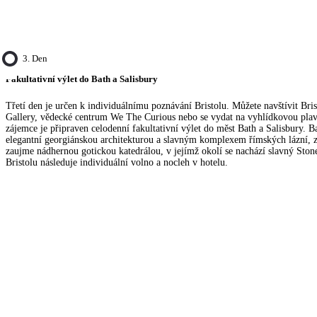
3. Den
Fakultativní výlet do Bath a Salisbury
Třetí den je určen k individuálnímu poznávání Bristolu. Můžete navštívit Br
Gallery, vědecké centrum We The Curious nebo se vydat na vyhlídkovou pla
zájemce je připraven celodenní fakultativní výlet do měst Bath a Salisbury. B
elegantní georgiánskou architekturou a slavným komplexem římských lázní, 
zaujme nádhernou gotickou katedrálou, v jejímž okolí se nachází slavný Ston
Bristolu následuje individuální volno a nocleh v hotelu.