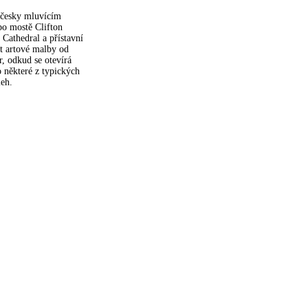
 česky mluvícím
o mostě Clifton
Cathedral a přístavní
et artové malby od
, odkud se otevírá
o některé z typických
leh.