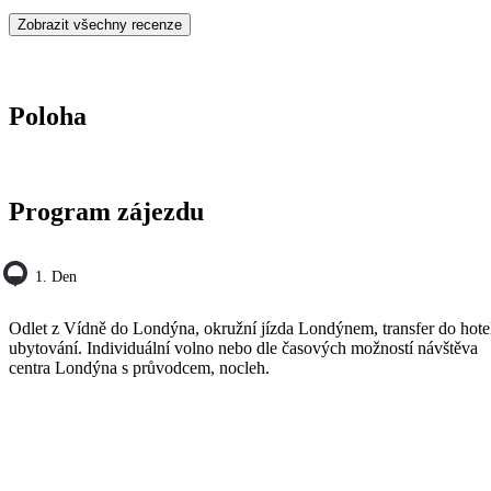
Double-decker bus. Informácie o tom,kde budeme
Zobrazit všechny recenze
ubytovaní vopred ,pred odletom .
Poloha
Program zájezdu
1. Den
Odlet z Vídně do Londýna, okružní jízda Londýnem, transfer do hote
ubytování. Individuální volno nebo dle časových možností návštěva
centra Londýna s průvodcem, nocleh.