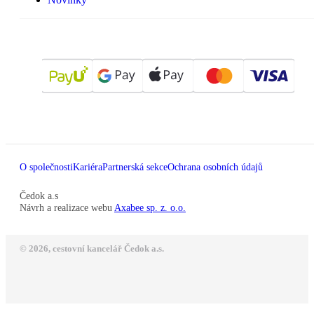
O společnosti
Kariéra
Partnerská sekce
Ochrana osobních údajů
Čedok a.s
Návrh a realizace webu
Axabee sp. z. o.o.
© 2026, cestovní kancelář Čedok a.s.