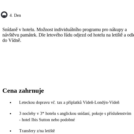
4. Den
Snídaně v hotelu. Možnost individuálního programu pro nákupy a
návštěvu památek. Dle letového řádu odjezd od hotelu na letiště a odl
do Vídně.
Cena zahrnuje
Leteckou dopravu vč. tax a příplatků Vídeň-Londýn-Vídeň
3 noclehy v 3* hotelu s anglickou snídaní, pokoje s příslušenstvím
- hotel Ibis Sutton nebo podobné
Transfery z/na letiště