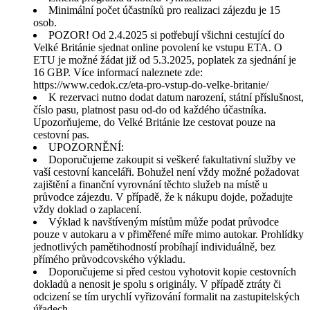
Minimální počet účastníků pro realizaci zájezdu je 15
osob.
POZOR! Od 2.4.2025 si potřebují všichni cestující do
Velké Británie sjednat online povolení ke vstupu ETA. O
ETU je možné žádat již od 5.3.2025, poplatek za sjednání je
16 GBP. Více informací naleznete zde:
https://www.cedok.cz/eta-pro-vstup-do-velke-britanie/
K rezervaci nutno dodat datum narození, státní příslušnost,
číslo pasu, platnost pasu od-do od každého účastníka.
Upozorňujeme, do Velké Británie lze cestovat pouze na
cestovní pas.
UPOZORNĚNÍ:
Doporučujeme zakoupit si veškeré fakultativní služby ve
vaší cestovní kanceláři. Bohužel není vždy možné požadovat
zajištění a finanční vyrovnání těchto služeb na místě u
průvodce zájezdu. V případě, že k nákupu dojde, požadujte
vždy doklad o zaplacení.
Výklad k navštíveným místům může podat průvodce
pouze v autokaru a v přiměřené míře mimo autokar. Prohlídky
jednotlivých pamětihodností probíhají individuálně, bez
přímého průvodcovského výkladu.
Doporučujeme si před cestou vyhotovit kopie cestovních
dokladů a nenosit je spolu s originály. V případě ztráty či
odcizení se tím urychlí vyřizování formalit na zastupitelských
úřadech.