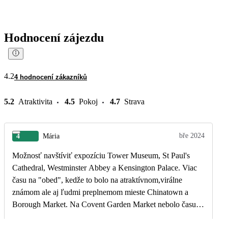
Hodnocení zájezdu
4.2
4 hodnocení zákazníků
5.2
Atraktivita
4.5
Pokoj
4.7
Strava
bře 2024
4
Mária
Možnosť navštíviť expozíciu Tower Museum, St Paul's
Cathedral, Westminster Abbey a Kensington Palace. Viac
času na "obed", kedže to bolo na atraktívnom,virálne
známom ale aj ľudmi preplnemom mieste Chinatown a
Borough Market. Na Covent Garden Market nebolo času
vôbec. Viac foto pauz počas "prechádzok". Jazda v