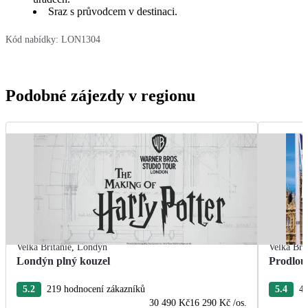
Sraz s průvodcem v destinaci.
Kód nabídky:
LON1304
Podobné zájezdy v regionu
Velká Británie
,
Londýn
Velká Bri
Londýn plný kouzel
Prodlou
5.2
219 hodnocení zákazníků
5.4
45
30 490 Kč
16 290 Kč
/os.