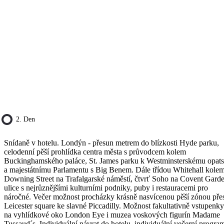
2. Den
Snídaně v hotelu. Londýn - přesun metrem do blízkosti Hyde parku,
celodenní pěší prohlídka centra města s průvodcem kolem
Buckinghamského paláce, St. James parku k Westminsterskému opats
a majestátnímu Parlamentu s Big Benem. Dále třídou Whitehall kole
Downing Street na Trafalgarské náměstí, čtvrť Soho na Covent Gard
ulice s nejrůznějšími kulturními podniky, puby i restauracemi pro
náročné. Večer možnost procházky krásně nasvícenou pěší zónou pře
Leicester square ke slavné Piccadilly. Možnost fakultativně vstupenky
na vyhlídkové oko London Eye i muzea voskových figurín Madame
Tussaud´s. Individuální návrat do hotelu, individuální večerní progra