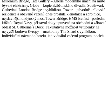
Millenium Bridge, Tate Gallery – galerie moderního umění na místě
bývalé elektrárny, Globe – kopie alžbětinského divadla, Southwark
Cathedral, London Bridge s vyhlídkou, Tower – původně královská
rezidence a obávané vězení, dnes proslulá klenotnice a zbrojnice,
nejslavnější londýnský most Tower Bridge, HMS Belfast - poslední
křižník Royal Navy, přístavní doky upravené na obchodní a zábavní
oblast St. Catherine´s Dock. Fakultativně možnost vstupenky na
nejvyšší budovu Evropy – mrakodrap The Shard s vyhlídkou.
Individuální návrat do hotelu, individuální večerní program, nocleh.