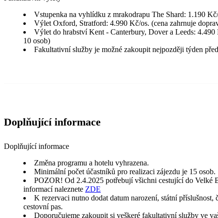
Vstupenka na vyhlídku z mrakodrapu The Shard: 1.190 Kč/
Výlet Oxford, Stratford: 4.990 Kč/os. (cena zahrnuje doprav
Výlet do hrabství Kent - Canterbury, Dover a Leeds: 4.490 
10 osob)
Fakultativní služby je možné zakoupit nejpozději týden pře
Doplňující informace
Doplňující informace
Změna programu a hotelu vyhrazena.
Minimální počet účastníků pro realizaci zájezdu je 15 osob.
POZOR! Od 2.4.2025 potřebují všichni cestující do Velké Br
informací naleznete
ZDE
K rezervaci nutno dodat datum narození, státní příslušnost,
cestovní pas.
Doporučujeme zakoupit si veškeré fakultativní služby ve va