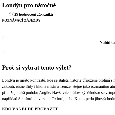
Londýn pro náročné
5.8
25 hodnocení zákazníků
POZNÁVACÍ ZÁJEZDY
Nabídka 
Proč si vybrat tento výlet?
Londýn je město kontrastů, kde se staletá historie přirozeně prolín
zákoutí, rušné třídy i klidná místa u Temže, stejně jako rozmanitou a
přibližují další podobu Anglie. Navštívíte královský Windsor se vstup
například Stratford univerzitní Oxford, nebo Kent - perlu jihovýchod
KDO VÁS BUDE PROVÁZET