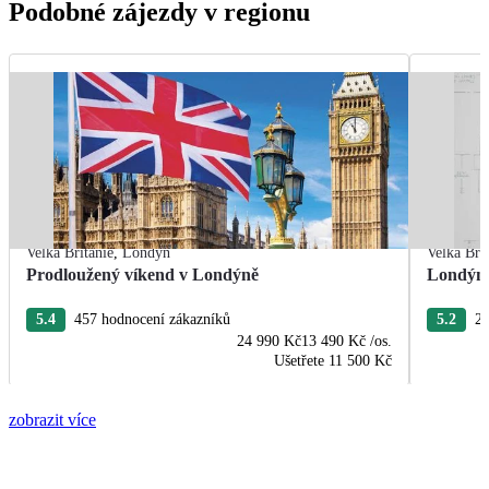
Podobné zájezdy v regionu
Velká Británie
,
Londýn
Velká Bri
Prodloužený víkend v Londýně
Londýn 
5.4
457 hodnocení zákazníků
5.2
21
24 990 Kč
13 490 Kč
/os.
Ušetřete
11 500 Kč
zobrazit více