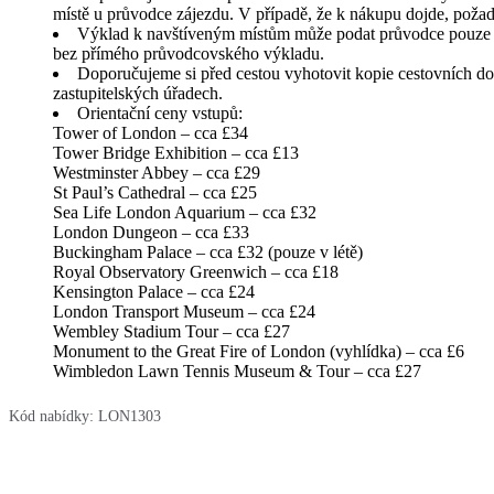
místě u průvodce zájezdu. V případě, že k nákupu dojde, požad
Výklad k navštíveným místům může podat průvodce pouze v 
bez přímého průvodcovského výkladu.
Doporučujeme si před cestou vyhotovit kopie cestovních dokla
zastupitelských úřadech.
Orientační ceny vstupů:
Tower of London – cca £34
Tower Bridge Exhibition – cca £13
Westminster Abbey – cca £29
St Paul’s Cathedral – cca £25
Sea Life London Aquarium – cca £32
London Dungeon – cca £33
Buckingham Palace – cca £32 (pouze v létě)
Royal Observatory Greenwich – cca £18
Kensington Palace – cca £24
London Transport Museum – cca £24
Wembley Stadium Tour – cca £27
Monument to the Great Fire of London (vyhlídka) – cca £6
Wimbledon Lawn Tennis Museum & Tour – cca £27
Kód nabídky:
LON1303