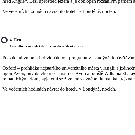
hrad Anglie“. Leží uprostřed jezera a je obklopen rozsáhlým parkem 
Ve večerních hodinách návrat do hotelu v Londýně, nocleh.
4. Den
Fakultativní výlet do Oxfordu a Stratfordu
Po snídani volno k individuálnímu programu v Londýně, k návštěvám 
Oxford – prohlídka nejstaršího univerzitního města v Anglii s jedine
upon-Avon, půvabného města na řece Avon a rodiště Williama Shakesp
romantickými domy spjatými se životem slavného dramatika i významný
Ve večerních hodinách návrat do hotelu v Londýně, nocleh.