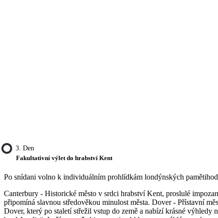
3. Den
Fakultativní výlet do hrabství Kent
Po snídani volno k individuálním prohlídkám londýnských pamětihodno
Canterbury - Historické město v srdci hrabství Kent, proslulé im
připomíná slavnou středověkou minulost města. Dover - Přístavní m
Dover, který po staletí střežil vstup do země a nabízí krásné výhledy