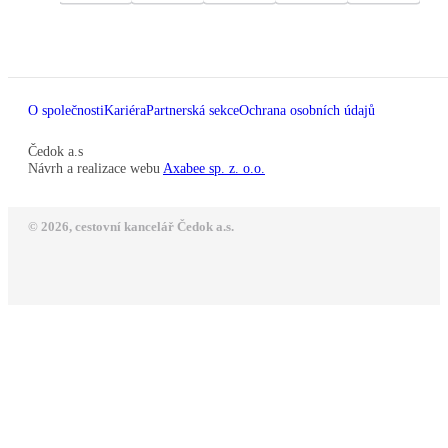
O společnosti
Kariéra
Partnerská sekce
Ochrana osobních údajů
Čedok a.s
Návrh a realizace webu
Axabee sp. z. o.o.
© 2026, cestovní kancelář Čedok a.s.