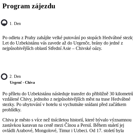
Program zájezdu
1. Den
Po odletu z Prahy zahájíte velké putování po stopách Hedvábné stezk
Let do Uzbekistánu vás zavede až do Urgenče, brány do jedné z
nejpůsobivějších oblastí Střední Asie – Chivské oázy.
2. Den
Urgenč - Chiva
Po příletu do Uzbekistánu následuje transfer do přibližně 30 kilometr
vzdálené Chivy, jednoho z nejpůsobivějších měst na trase Hedvábné
stezky. Po ubytování v hotelu si vychutnáte snídani před začátkem
prohlídky.
Chiva je město s více než tisíciletou historií, které bývalo významnou
zastávkou karavan na cestě mezi Čínou a Persií. Během staletí jej
ovládli Arabové, Mongolové, Timur i Uzbeci. Od 17. století byla