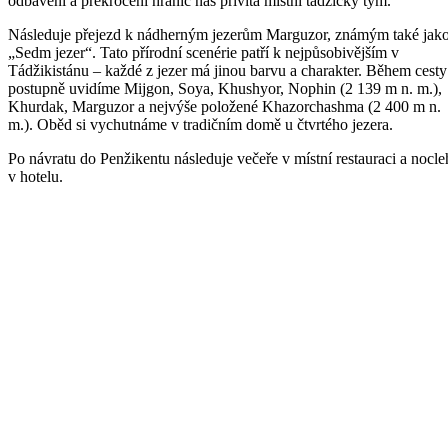
odbavení a překročení hranic nás přivítá místní tádžický tým.
Následuje přejezd k nádherným jezerům Marguzor, známým také jak
„Sedm jezer“. Tato přírodní scenérie patří k nejpůsobivějším v
Tádžikistánu – každé z jezer má jinou barvu a charakter. Během cesty
postupně uvidíme Mijgon, Soya, Khushyor, Nophin (2 139 m n. m.),
Khurdak, Marguzor a nejvýše položené Khazorchashma (2 400 m n.
m.). Oběd si vychutnáme v tradičním domě u čtvrtého jezera.
Po návratu do Penžikentu následuje večeře v místní restauraci a nocle
v hotelu.