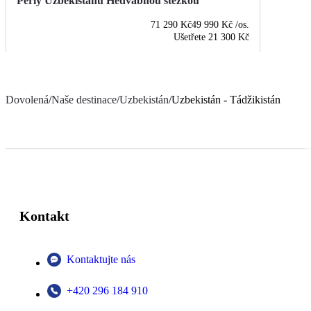
Perly Uzbekistánu Hedvábnou stezkou
71 290 Kč
49 990 Kč
/os.
Ušetřete
21 300 Kč
Dovolená
/
Naše destinace
/
Uzbekistán
/
Uzbekistán - Tádžikistán
Kontakt
Kontaktujte nás
+420 296 184 910