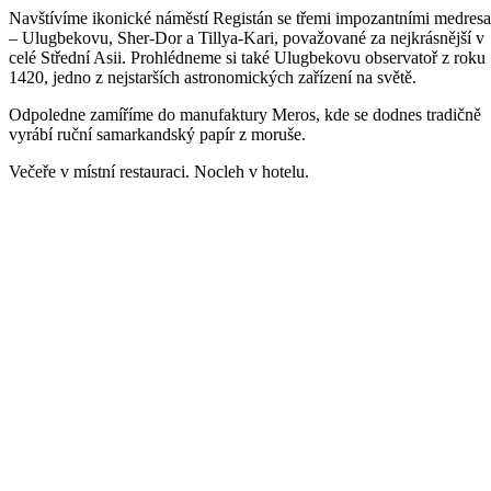
Navštívíme ikonické náměstí Registán se třemi impozantními medres
– Ulugbekovu, Sher-Dor a Tillya-Kari, považované za nejkrásnější v
celé Střední Asii. Prohlédneme si také Ulugbekovu observatoř z roku
1420, jedno z nejstarších astronomických zařízení na světě.
Odpoledne zamíříme do manufaktury Meros, kde se dodnes tradičně
vyrábí ruční samarkandský papír z moruše.
Večeře v místní restauraci. Nocleh v hotelu.