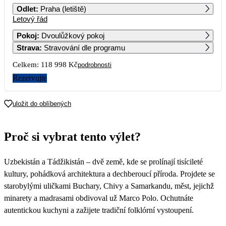
Odlet
:
Praha (letiště)
Letový řád
1
2
59 499
Pokoj
:
Dvoulůžkový pokoj
Strava
:
Stravování dle programu
3
4
5
6
7
8
9
Celkem:
118 998 Kč
podrobnosti
10
11
12
13
14
15
16
Rezervujte
17
18
19
20
21
22
23
uložit do oblíbených
24
25
26
27
28
29
30
Proč si vybrat tento výlet?
31
Uzbekistán a Tádžikistán – dvě země, kde se prolínají tisícileté
kultury, pohádková architektura a dechberoucí příroda. Projdete se
starobylými uličkami Buchary, Chivy a Samarkandu, měst, jejichž
minarety a madrasami obdivoval už Marco Polo. Ochutnáte
autentickou kuchyni a zažijete tradiční folklórní vystoupení.