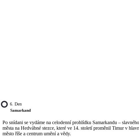
6. Den
Samarkand
Po snídani se vydáme na celodenní prohlídku Samarkandu – slavnéh
města na Hedvábné stezce, které ve 14. století proměnil Timur v hlavn
město říše a centrum umění a vědy.