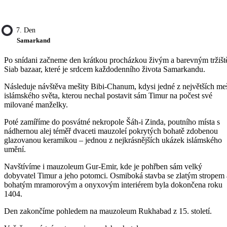
7. Den
Samarkand
Po snídani začneme den krátkou procházkou živým a barevným tržiš
Siab bazaar, které je srdcem každodenního života Samarkandu.
Následuje návštěva mešity Bibi-Chanum, kdysi jedné z největších meš
islámského světa, kterou nechal postavit sám Timur na počest své
milované manželky.
Poté zamíříme do posvátné nekropole Šáh-i Zinda, poutního místa s
nádhernou alej téměř dvaceti mauzoleí pokrytých bohatě zdobenou
glazovanou keramikou – jednou z nejkrásnějších ukázek islámského
umění.
Navštívíme i mauzoleum Gur-Emir, kde je pohřben sám velký
dobyvatel Timur a jeho potomci. Osmiboká stavba se zlatým stropem 
bohatým mramorovým a onyxovým interiérem byla dokončena roku
1404.
Den zakončíme pohledem na mauzoleum Rukhabad z 15. století.