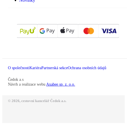
Novinky
O společnosti
Kariéra
Partnerská sekce
Ochrana osobních údajů
Čedok a.s
Návrh a realizace webu
Axabee sp. z. o.o.
© 2026, cestovní kancelář Čedok a.s.