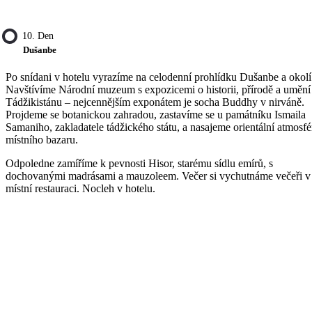
10. Den
Dušanbe
Po snídani v hotelu vyrazíme na celodenní prohlídku Dušanbe a okolí
Navštívíme Národní muzeum s expozicemi o historii, přírodě a umění
Tádžikistánu – nejcennějším exponátem je socha Buddhy v nirváně.
Projdeme se botanickou zahradou, zastavíme se u památníku Ismaila
Samaniho, zakladatele tádžického státu, a nasajeme orientální atmosfé
místního bazaru.
Odpoledne zamíříme k pevnosti Hisor, starému sídlu emírů, s
dochovanými madrásami a mauzoleem. Večer si vychutnáme večeři v
místní restauraci. Nocleh v hotelu.