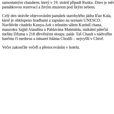
samostatným chanátem, který v 19. století připadl Rusku. Dnes je mě
památkovou rezervací a živým muzeem pod širým nebem.
Celý den strávíte objevováním památek starobylého jádra Ičan Kala,
které je obklopeno hradbami a zapsáno na seznam UNESCO.
Navštívíte citadelu Kunya-Ark s trůnním sálem Kuriniš chana,
mauzolea Sajjid Alaudína a Pahlavána Mahmúda, unikátní páteční
mešitu Džuma s 218 dřevěnými sloupy, palác Taš Chauli s nádvořím
harému či medresu a minaret Isláma Chodži – nejvyšší v Chivě.
Večer zakončíte večeří a přenocováním v hotelu.