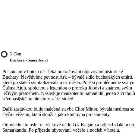
5. Den
Buchara - Samarkand
Po snídani v hotelu nás čeká pokračování objevování historické
Buchary. Navštívíme pevnost Ark – bývalé sídlo bucharských emírů,
která po staletí symbolizovala moc města. Poté si prohlédneme svatyn
Čašma Ajub, spojenou s legendou o proroku Jobovi a známou svým
léčivým pramenem. Následuje mauzoleum Samanidů, jeden z vrcholů
středoasijské architektury z 10. století.
Další zastávkou bude malebná stavba Chor Minor, bývalá medresa se
čtyřmi věžemi, která sloužila jako knihovna pro studenty.
Odpoledne transfer na vlakové nádraží v Kaganu a odjezd vlakem do
Samarkandu. Po příjezdu ubytování, večeře a nocleh v hotelu.