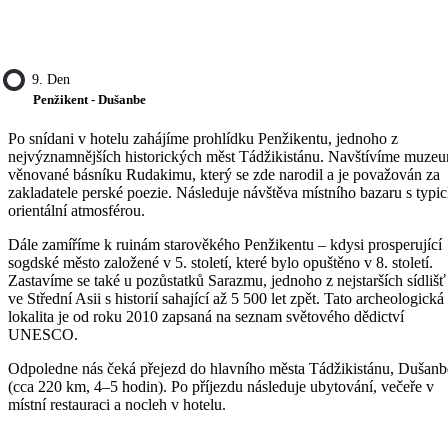
9. Den
Penžikent - Dušanbe
Po snídani v hotelu zahájíme prohlídku Penžikentu, jednoho z
nejvýznamnějších historických měst Tádžikistánu. Navštívíme muze
věnované básníku Rudakimu, který se zde narodil a je považován za
zakladatele perské poezie. Následuje návštěva místního bazaru s typi
orientální atmosférou.
Dále zamíříme k ruinám starověkého Penžikentu – kdysi prosperující
sogdské město založené v 5. století, které bylo opuštěno v 8. století.
Zastavíme se také u pozůstatků Sarazmu, jednoho z nejstarších sídlišť
ve Střední Asii s historií sahající až 5 500 let zpět. Tato archeologická
lokalita je od roku 2010 zapsaná na seznam světového dědictví
UNESCO.
Odpoledne nás čeká přejezd do hlavního města Tádžikistánu, Dušanb
(cca 220 km, 4–5 hodin). Po příjezdu následuje ubytování, večeře v
místní restauraci a nocleh v hotelu.