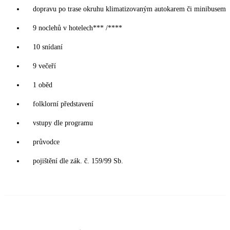
dopravu po trase okruhu klimatizovaným autokarem či minibusem
9 noclehů v hotelech*** /****
10 snídaní
9 večeří
1 oběd
folklorní představení
vstupy dle programu
průvodce
pojištění dle zák. č. 159/99 Sb.