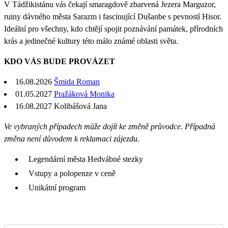
V Tádžikistánu vás čekají smaragdově zbarvená Jezera Marguzor,
ruiny dávného města Sarazm i fascinující Dušanbe s pevností Hisor.
Ideální pro všechny, kdo chtějí spojit poznávání památek, přírodních
krás a jedinečné kultury této málo známé oblasti světa.
KDO VÁS BUDE PROVÁZET
16.08.2026
Šmida Roman
01.05.2027
Pražáková Monika
16.08.2027 Kolibášová Jana
Ve vybraných případech může dojít ke změně průvodce. Případná
změna není důvodem k reklamaci zájezdu.
Legendární města Hedvábné stezky
Vstupy a polopenze v ceně
Unikátní program