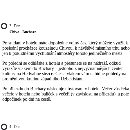
3. Den
Chiva - Buchara
Po snídani v hotelu máte dopoledne volný čas, který můžete využít k
poslední procházce kouzelnou Chivou, k návštěvě místního trhu nebo
jen k poklidnému vychutnání atmosféry tohoto jedinečného města.
Po poledni se odhlásíte z hotelu a přesunete se na nádraží, odkud
vyrazíte vlakem do Buchary – jednoho z nejvýznamnějších center
kultury na Hedvábné stezce. Cesta vlakem vám nabídne pohledy na
proměnlivou krajinu západního Uzbekistánu.
Po příjezdu do Buchary následuje ubytování v hotelu. Večer vás čeká
večeře v hotelu nebo balíček s večeří (v závislosti na příjezdu), a poté
odpočinek po dni na cestě.
4. Den