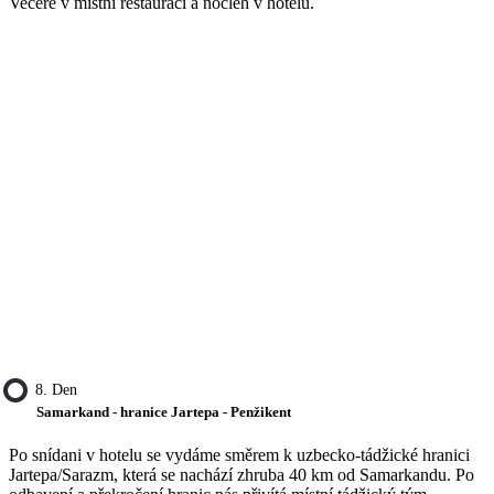
Večeře v místní restauraci a nocleh v hotelu.
8. Den
Samarkand - hranice Jartepa - Penžikent
Po snídani v hotelu se vydáme směrem k uzbecko-tádžické hranici
Jartepa/Sarazm, která se nachází zhruba 40 km od Samarkandu. Po