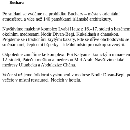
Buchara
Po snídani se vydáme na prohlídku Buchary – města s orientální
atmosférou a více než 140 památkami islámské architektury.
Navštívíme malebný komplex Lyabi Hauz z 16.–17. století s bazénem
okolními medresami Nodir Divan-Begi, Kukeldash a chanakou.
Projdeme se i tradičními krytými bazary, kde se dříve obchodovalo se
směnárnami, čepicemi i šperky – ideální místo pro nákup suvenýrů.
Odpoledne zamíříme ke komplexu Poi Kalyan s ikonickým minarete
12. století, Páteční mešitou a medresou Miri Arab. Navštívíme také
medresy Ulugbeka a Abdulazize Chána.
Večer si užijeme folklórní vystoupení v medrese Nodir Divan-Begi, p
večeře v místní restauraci. Nocleh v hotelu.