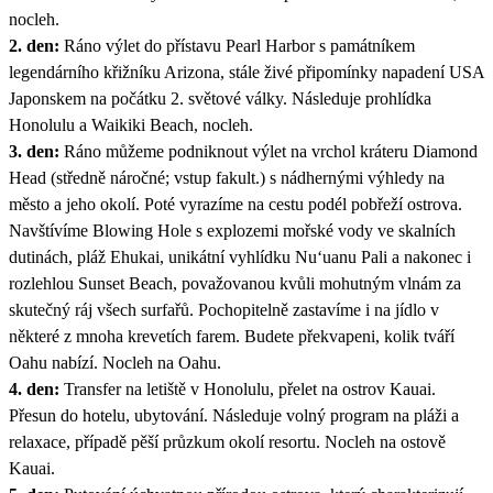
nocleh.
2. den:
Ráno výlet do přístavu Pearl Harbor s památníkem
legendárního křižníku Arizona, stále živé připomínky napadení USA
Japonskem na počátku 2. světové války. Následuje prohlídka
Honolulu a Waikiki Beach, nocleh.
3. den:
Ráno můžeme podniknout výlet na vrchol kráteru Diamond
Head (středně náročné; vstup fakult.) s nádhernými výhledy na
město a jeho okolí. Poté vyrazíme na cestu podél pobřeží ostrova.
Navštívíme Blowing Hole s explozemi mořské vody ve skalních
dutinách, pláž Ehukai, unikátní vyhlídku Nu‘uanu Pali a nakonec i
rozlehlou Sunset Beach, považovanou kvůli mohutným vlnám za
skutečný ráj všech surfařů. Pochopitelně zastavíme i na jídlo v
některé z mnoha krevetích farem. Budete překvapeni, kolik tváří
Oahu nabízí. Nocleh na Oahu.
4. den:
Transfer na letiště v Honolulu, přelet na ostrov Kauai.
Přesun do hotelu, ubytování. Následuje volný program na pláži a
relaxace, případě pěší průzkum okolí resortu. Nocleh na ostově
Kauai.