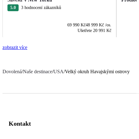
5.0
3 hodnocení zákazníků
69 990 Kč
48 999 Kč
/os.
Ušetřete
20 991 Kč
zobrazit více
Dovolená
/
Naše destinace
/
USA
/
Velký okruh Havajskými ostrovy
Kontakt