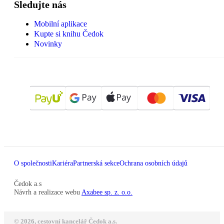
Sledujte nás
Mobilní aplikace
Kupte si knihu Čedok
Novinky
O společnosti
Kariéra
Partnerská sekce
Ochrana osobních údajů
Čedok a.s
Návrh a realizace webu
Axabee sp. z. o.o.
© 2026, cestovní kancelář Čedok a.s.