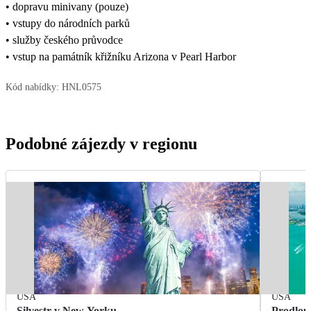
• dopravu minivany (pouze)
• vstupy do národních parků
• služby českého průvodce
• vstup na památník křižníku Arizona v Pearl Harbor
Kód nabídky:
HNL0575
Podobné zájezdy v regionu
USA
USA
Silvestr v New Yorku
Prodlou