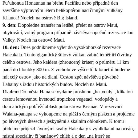
Pu’uhonua Honaunau na břehu Pacifiku nebo případně den
završíme výpravným letem helikoptérou nad činnými vulkány
Kilauea! Nocleh na ostrově Big Island.
9. den:
Dopoledne transfer na letiště, přelet na ostrov Maui,
ubytování, volný program případně návštěva sopečné rezervace Iao
Valley. Nocleh na ostrově Maui.
10. den:
Dnes podnikneme výlet do vysokohorské rezervace
Haleakala. Tento gigantický štítový vulkán zabírá téměř tři čtvrtiny
celého ostrova. Jeho kaldera (zhroucený kráter) o průměru 11 km
padá do hloubky 800 m. Z vrcholu ve výšce tři kilometrů budeme
mít celý ostrov jako na dlani. Cestou zpět návštěva půvabné
Lahainy s řadou historických budov. Nocleh na Maui.
11. den:
Do města Hana se vydáme proslulou „heavenly", klikatou
cestou lemovanou kvetoucí tropickou vegetací, vodopády a
dramatickým pobřeží oblasti poloostrova Keanae. V rezervaci
Waiana-panapa se vykoupeme na pláži s černým pískem a projdeme
po lávových útesech s jeskyněmi a skalním obloukem. K tomu
přidejme průjezd lávovými svahy Haleakaly s vyhlídkami na oceán,
místní speciality či banánový chléb a o den „na který se