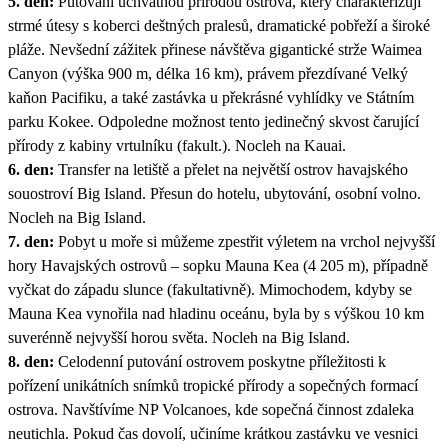
5. den:
Putování úchvatnou přírodou ostrova, který charakterizují
strmé útesy s koberci deštných pralesů, dramatické pobřeží a široké
pláže. Nevšední zážitek přinese návštěva gigantické strže Waimea
Canyon (výška 900 m, délka 16 km), právem přezdívané Velký
kaňon Pacifiku, a také zastávka u překrásné vyhlídky ve Státním
parku Kokee. Odpoledne možnost tento jedinečný skvost čarující
přírody z kabiny vrtulníku (fakult.). Nocleh na Kauai.
6. den:
Transfer na letiště a přelet na největší ostrov havajského
souostroví Big Island. Přesun do hotelu, ubytování, osobní volno.
Nocleh na Big Island.
7. den:
Pobyt u moře si můžeme zpestřit výletem na vrchol nejvyšší
hory Havajských ostrovů – sopku Mauna Kea (4 205 m), případně
vyčkat do západu slunce (fakultativně). Mimochodem, kdyby se
Mauna Kea vynořila nad hladinu oceánu, byla by s výškou 10 km
suverénně nejvyšší horou světa. Nocleh na Big Island.
8. den:
Celodenní putování ostrovem poskytne příležitosti k
pořízení unikátních snímků tropické přírody a sopečných formací
ostrova. Navštívíme NP Volcanoes, kde sopečná činnost zdaleka
neutichla. Pokud čas dovolí, učiníme krátkou zastávku ve vesnici