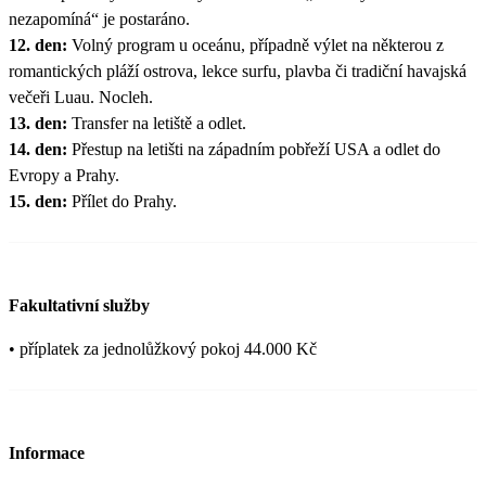
nezapomíná“ je postaráno.
12. den:
Volný program u oceánu, případně výlet na některou z
romantických pláží ostrova, lekce surfu, plavba či tradiční havajská
večeři Luau. Nocleh.
13. den:
Transfer na letiště a odlet.
14. den:
Přestup na letišti na západním pobřeží USA a odlet do
Evropy a Prahy.
15. den:
Přílet do Prahy.
Fakultativní služby
• příplatek za jednolůžkový pokoj 44.000 Kč
Informace