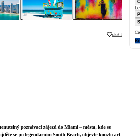
O
Le
P
S
Ce
uložit
Re
menutelný poznávací zájezd do Miami – města, kde se
Projděte se po legendárním South Beach, objevte kouzlo art