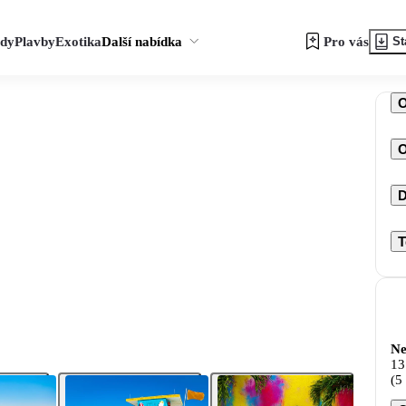
zdy
Plavby
Exotika
Další nabídka
Pro vás
St
O
D
T
Ne
13
(5