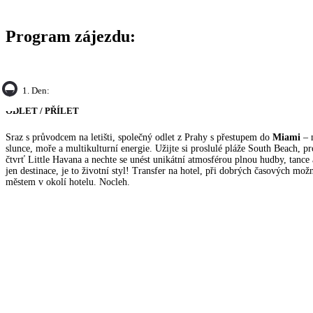
Program zájezdu:
1. Den:
ODLET / PŘÍLET
Sraz s průvodcem na letišti, společný odlet z Prahy s přestupem do
Miami
– m
slunce, moře a multikulturní energie. Užijte si proslulé pláže South Beach, 
čtvrť Little Havana a nechte se unést unikátní atmosférou plnou hudby, tance
jen destinace, je to životní styl! Transfer na hotel, při dobrých časových mo
městem v okolí hotelu. Nocleh.