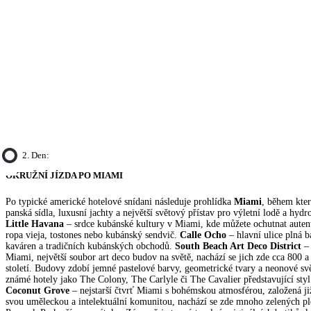
2. Den:
OKRUŽNÍ JÍZDA PO MIAMI
Po typické americké hotelové snídani následuje prohlídka
Miami
, během kter
panská sídla, luxusní jachty a největší světový přístav pro výletní lodě a hy
Little Havana
– srdce kubánské kultury v Miami, kde můžete ochutnat autenti
ropa vieja, tostones nebo kubánský sendvič.
Calle Ocho
– hlavní ulice plná 
kaváren a tradičních kubánských obchodů.
South Beach Art Deco District
– 
Miami, největší soubor art deco budov na světě, nachází se jich zde cca 800 a j
století. Budovy zdobí jemné pastelové barvy, geometrické tvary a neonové svě
známé hotely jako The Colony, The Carlyle či The Cavalier představující styl
Coconut Grove
– nejstarší čtvrť Miami s bohémskou atmosférou, založená již
svou uměleckou a intelektuální komunitou, nachází se zde mnoho zelených pl