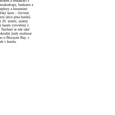
váren a restaurací s
 mrakodrapy, bankami a
mplexy a luxusními
ořský šarm – červené
rní ulice plná butiků,
et 20. století, známý
ný bazén vytvořený z
Nachází se zde také
okružní jízdy možnost
o u Biscayne Bay, s
eh v hotelu.