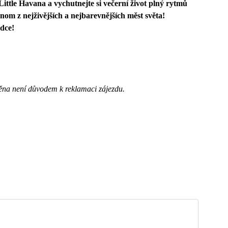
ittle Havana a vychutnejte si večerní život plný rytmů
dnom z nejživějších a nejbarevnějších měst světa!
dce!
ěna není důvodem k reklamaci zájezdu.