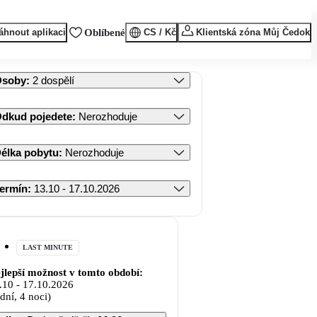
áhnout aplikaci
Oblíbené
CS / Kč
Klientská zóna Můj Čedok
Osoby
:
2 dospělí
dkud pojedete
:
Nerozhoduje
élka pobytu
:
Nerozhoduje
ermín
:
13.10 - 17.10.2026
LAST MINUTE
jlepší možnost v tomto období:
.10
-
17.10.2026
 dní, 4 noci)