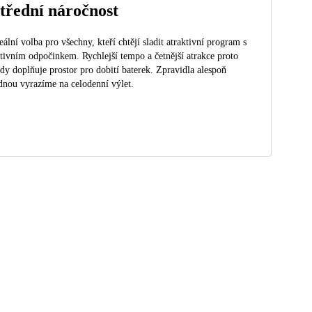
třední náročnost
eální volba pro všechny, kteří chtějí sladit atraktivní program s
tivním odpočinkem. Rychlejší tempo a četnější atrakce proto
dy doplňuje prostor pro dobití baterek. Zpravidla alespoň
dnou vyrazíme na celodenní výlet.