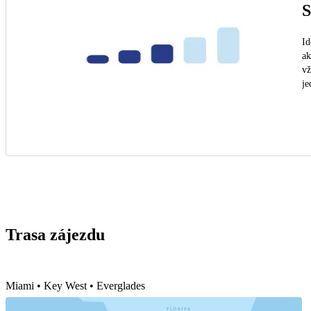
S
Id
ak
vž
je
Trasa zájezdu
Miami • Key West • Everglades