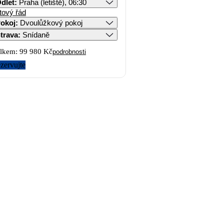
dlet
:
Praha (letiště), 06:30
tový řád
okoj
:
Dvoulůžkový pokoj
trava
:
Snídaně
lkem:
99 980 Kč
podrobnosti
zervujte