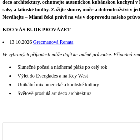
deco architektury, ochutnejte autentickou kubánskou kuchyni v L
salsy a latinské hudby. Zažijte slunce, moře a dobrodružství v je
Neváhejte – Miami čeká právě na vás v doprovodu našeho průvo
KDO VÁS BUDE PROVÁZET
13.10.2026
Grecmanová Renata
Ve vybraných případech může dojít ke změně průvodce. Případná zm
Slunečné počasí a nádherné pláže po celý rok
Výlet do Everglades a na Key West
Unikátní mix americké a karibské kultury
Světově proslulá art deco architektura