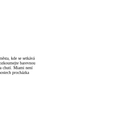
ěsta, kde se setkává
prozkoumejte barevnou
 a chutí. Miami není
žnostech procházka