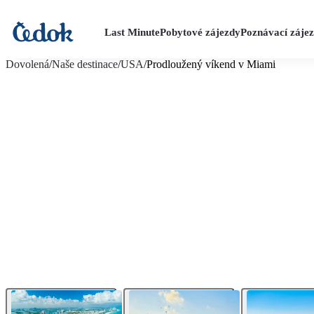
Last Minute
Pobytové zájezdy
Poznávací záje
více fotografií (10)
Dovolená
/
Naše destinace
/
USA
/
Prodloužený víkend v Miami