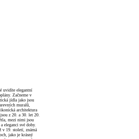
é uvidíte elegantní
droplány. Začneme v
cká jídla jako jsou
barevných muralů,
ikonická architektura
sou z 20. a 30. let 20.
tla, mezi nimi jsou
 a eleganci své doby.
 v 19. století, známá
och, jako je krásný