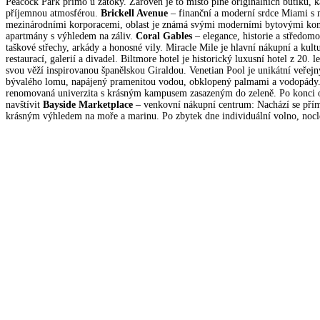
Peacock Park přímo u zátoky. Zároveň je to místo plné originálních butiků, ka
příjemnou atmosférou.
Brickell Avenue
– finanční a moderní srdce Miami s
mezinárodními korporacemi, oblast je známá svými moderními bytovými ko
apartmány s výhledem na záliv.
Coral Gables
– elegance, historie a středom
taškové střechy, arkády a honosné vily. Miracle Mile je hlavní nákupní a kultu
restaurací, galerií a divadel. Biltmore hotel je historický luxusní hotel z 20. l
svou věží inspirovanou španělskou Giraldou. Venetian Pool je unikátní veřej
bývalého lomu, napájený pramenitou vodou, obklopený palmami a vodopády. 
renomovaná univerzita s krásným kampusem zasazeným do zeleně. Po konci 
navštívit
Bayside Marketplace
– venkovní nákupní centrum: Nachází se přím
krásným výhledem na moře a marinu. Po zbytek dne individuální volno, nocl