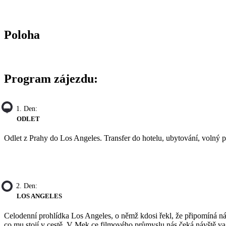
Poloha
Program zájezdu:
1. Den:
ODLET
Odlet z Prahy do Los Angeles. Transfer do hotelu, ubytování, volný 
2. Den:
LOS ANGELES
Celodenní prohlídka Los Angeles, o němž kdosi řekl, že připomíná nád
co mu stojí v cestě. V Mek ce filmového průmyslu nás čeká návště v