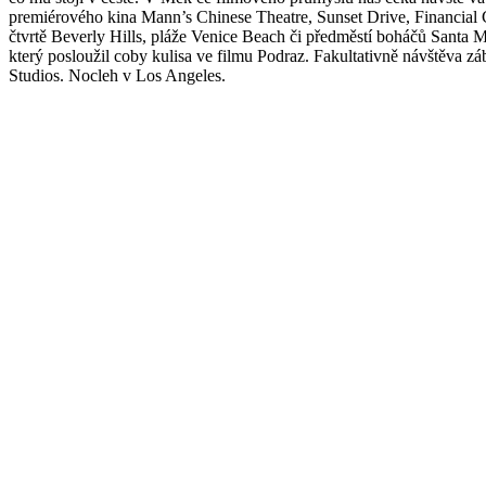
premiérového kina Mann’s Chinese Theatre, Sunset Drive, Financial C
čtvrtě Beverly Hills, pláže Venice Beach či předměstí boháčů Santa 
který posloužil coby kulisa ve filmu Podraz. Fakultativně návštěva z
Studios. Nocleh v Los Angeles.