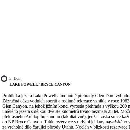
5. Den:
LAKE POWELL / BRYCE CANYON
Prohlídka jezera Lake Powell a mohutné přehrady Glen Dam vybudov
Zázračná oáza vodních sportů a rodinné rekreace vznikla v roce 196
Glen Canyon, na jehož jižním konci vyrostla přehrada s výškou 200 
umělého jezera s délkou dvě stě kilometrů trvalo bezmála 25 let. Mož
překrásného Antilopího kaňonu (fakultativně), jenž si získá srdce každ
do NP Bryce Canyon. Tahle rezervace s rudými jehlany navažského 
za vrcholné dílo čarující přírody Utahu. Nocleh v blízkosti rezervace