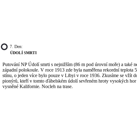
7. Den:
ÚDOLÍ SMRTI
Putování NP Údolí smrti s nejnižším (86 m pod úrovní moře) a také n
západní polokoule. V roce 1913 zde byla naměřena rekordní teplota 5
stínu, o jeden více bylo pouze v Libyi v roce 1936. Zkusíme se vžít d
pionýrů, kteří v tomto ďábelském údolí sevřeném hroty vysokých hor 
vysněné Kalifornie. Nocleh na trase.