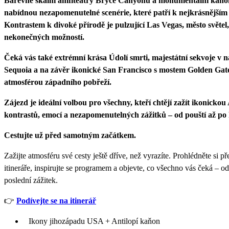
Barevné skalní amfiteátry Bryce Canyonu a monumentální kaň
nabídnou nezapomenutelné scenérie, které patří k nejkrásnější
Kontrastem k divoké přírodě je pulzující Las Vegas, město světel
nekonečných možností.
Čeká vás také extrémní krása Údolí smrti, majestátní sekvoje v
Sequoia a na závěr ikonické San Francisco s mostem Golden Gat
atmosférou západního pobřeží.
Zájezd je ideální volbou pro všechny, kteří chtějí zažít ikonicko
kontrastů, emocí a nezapomenutelných zážitků – od pouští až po 
Cestujte už před samotným začátkem.
Zažijte atmosféru své cesty ještě dříve, než vyrazíte. Prohlédněte si 
itineráře, inspirujte se programem a objevte, co všechno vás čeká – o
poslední zážitek.
👉
Podívejte se na itinerář
Ikony jihozápadu USA + Antilopí kaňon