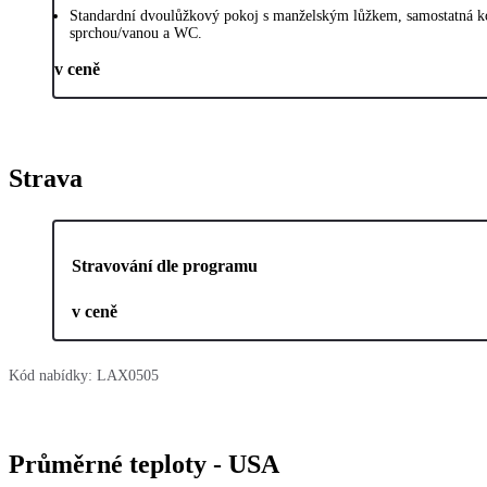
Standardní dvoulůžkový pokoj s manželským lůžkem, samostatná k
sprchou/vanou a WC.
v ceně
Strava
Stravování dle programu
v ceně
Kód nabídky:
LAX0505
Průměrné teploty - USA