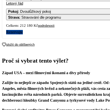
Letový řád
1
2
3
4
Pokoj
:
Dvoulůžkový pokoj
Strava
:
Stravování dle programu
5
6
7
8
9
10
11
Celkem:
212 180 Kč
podrobnosti
12
13
14
15
16
17
18
Rezervujte
106 090
19
20
21
22
23
24
25
uložit do oblíbených
26
27
28
29
30
31
Proč si vybrat tento výlet?
Západ USA – mezi filmovými ikonami a divy přírody
Zažijte to nejlepší ze západu Spojených států na jediné cestě. Od
Angeles, města filmových hvězd a nekonečných pláží, vás cesta z
fascinujícího světa národních parků. Objevte surrealistickou kra
dechberoucí hloubky Grand Canyonu a tyrkysové vody Lake Po