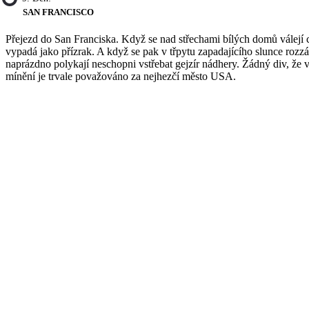
SAN FRANCISCO
Přejezd do San Franciska. Když se nad střechami bílých domů válejí 
vypadá jako přízrak. A když se pak v třpytu zapadajícího slunce rozzář
naprázdno polykají neschopni vstřebat gejzír nádhery. Žádný div, že
mínění je trvale považováno za nejhezčí město USA.