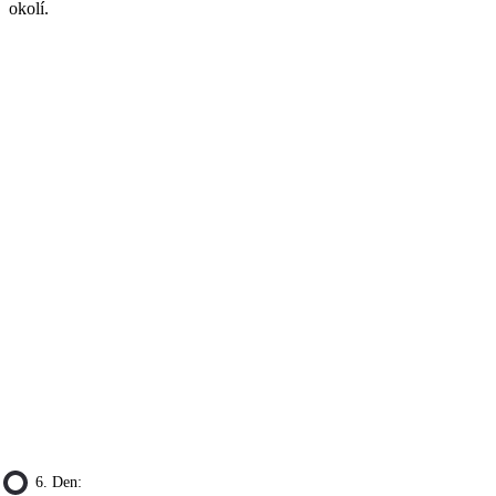
okolí.
6. Den: