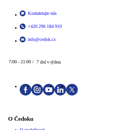
Kontaktujte nás
+420 296 184 910
info@cedok.cz
7:00 - 21:00 /
7 dní v týdnu
O Čedoku
O společnosti