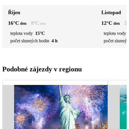
Říjen
Listopad
16
°C
8
°C
12
°C
5
den
noc
den
teplota vody
15°C
teplota vody
počet slunných hodin
4 h
počet slunnýc
Podobné zájezdy v regionu