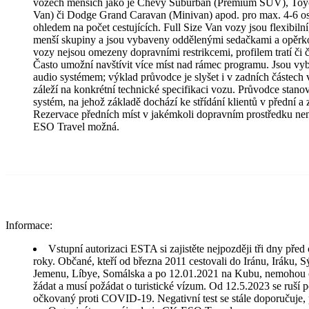
vozech menších jako je Chevy Suburban (Premium SUV), Toy
Van) či Dodge Grand Caravan (Minivan) apod. pro max. 4-6 os
ohledem na počet cestujících. Full Size Van vozy jsou flexibilní
menší skupiny a jsou vybaveny oddělenými sedačkami a opěrko
vozy nejsou omezeny dopravními restrikcemi, profilem tratí či 
Často umožní navštívit více míst nad rámec programu. Jsou vyb
audio systémem; výklad průvodce je slyšet i v zadních částech
záleží na konkrétní technické specifikaci vozu. Průvodce stanoví
systém, na jehož základě dochází ke střídání klientů v přední a 
Rezervace předních míst v jakémkoli dopravním prostředku nen
ESO Travel možná.
Informace:
Vstupní autorizaci ESTA si zajistěte nejpozději tři dny před 
roky. Občané, kteří od března 2011 cestovali do Iránu, Iráku, S
Jemenu, Líbye, Somálska a po 12.01.2021 na Kubu, nemohou 
žádat a musí požádat o turistické vízum. Od 12.5.2023 se ruší 
očkovaný proti COVID-19. Negativní test se stále doporučuje, 