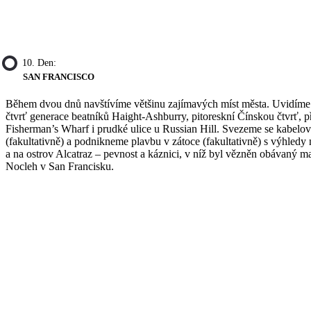
10. Den:
SAN FRANCISCO
Během dvou dnů navštívíme většinu zajímavých míst města. Uvidíme
čtvrť generace beatníků Haight-Ashburry, pitoreskní Čínskou čtvrť, př
Fisherman’s Wharf i prudké ulice u Russian Hill. Svezeme se kabelov
(fakultativně) a podnikneme plavbu v zátoce (fakultativně) s výhledy
a na ostrov Alcatraz – pevnost a káznici, v níž byl vězněn obávaný m
Nocleh v San Francisku.