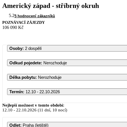
Americký západ - stříbrný okruh
5.2
5 hodnocení zákazníků
POZNÁVACÍ ZÁJEZDY
106 090 Kč
Osoby
:
2 dospělí
Odkud pojedete
:
Nerozhoduje
Délka pobytu
:
Nerozhoduje
Termín
:
12.10 - 22.10.2026
Říjen 2026
Nejlepší možnost v tomto období:
12.10
-
22.10.2026
(11 dní, 10 nocí)
PO
ÚT
ST
ČT
PÁ
SO
NE
Odlet
:
Praha (letiště)