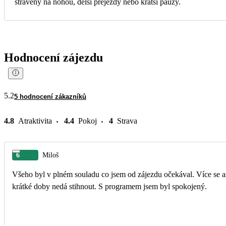
strávený na nohou, delší přejezdy nebo kratší pauzy.
Hodnocení zájezdu
5.2
5 hodnocení zákazníků
4.8
Atraktivita
4.4
Pokoj
4
Strava
6
Miloš
Všeho byl v plném souladu co jsem od zájezdu očekával. Více se as
krátké doby nedá stihnout. S programem jsem byl spokojený.