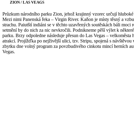
ZION / LAS VEAGS
Průzkum národního parku Zion, jehož krajinný vzorec určují hluboké
Mezi nimi Panenská řeka – Virgin River. Kaňon je místy těsný a vzbuz
strachu. Paiutští indiáni se v těchto uzavřených soutěskách báli moc
setmění by do nich za nic nevkročili. Podnikneme pěší výlet k někte
parku. Brzy odpoledne následuje přesun do Las Vegas – velkoměsta h
atrakcí. Projížďka po nejživější ulici, tzv. Stripu, spojená s návštěvo
zbytku dne volný program za povzbudivého cinkotu mincí herních au
Vegas.