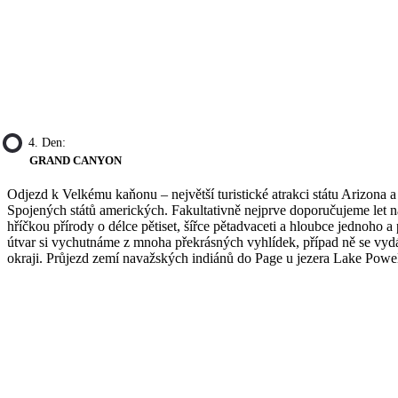
4. Den:
GRAND CANYON
Odjezd k Velkému kaňonu – největší turistické atrakci státu Arizona 
Spojených států amerických. Fakultativně nejprve doporučujeme let n
hříčkou přírody o délce pětiset, šířce pětadvaceti a hloubce jednoho a
útvar si vychutnáme z mnoha překrásných vyhlídek, případ ně se vyd
okraji. Průjezd zemí navažských indiánů do Page u jezera Lake Powe