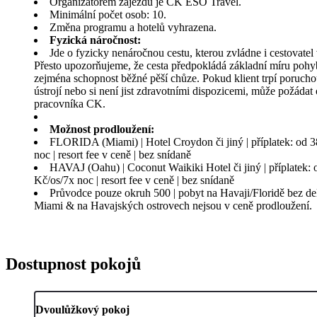
Organizátorem zájezdu je CK ESO Travel.
Minimální počet osob: 10.
Změna programu a hotelů vyhrazena.
Fyzická náročnost:
Jde o fyzicky nenáročnou cestu, kterou zvládne i cestovatel
Přesto upozorňujeme, že cesta předpokládá základní míru pohyb
zejména schopnost běžné pěší chůze. Pokud klient trpí poruc
ústrojí nebo si není jist zdravotními dispozicemi, může požádat 
pracovníka CK.
Možnost prodloužení:
FLORIDA (Miami) | Hotel Croydon či jiný | příplatek: od 3
noc | resort fee v ceně | bez snídaně
HAVAJ (Oahu) | Coconut Waikiki Hotel či jiný | příplatek: 
Kč/os/7x noc | resort fee v ceně | bez snídaně
Průvodce pouze okruh 500 | pobyt na Havaji/Floridě bez del
Miami & na Havajských ostrovech nejsou v ceně prodloužení.
Dostupnost pokojů
Dvoulůžkový pokoj