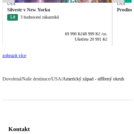
USA
USA
Silvestr v New Yorku
Prodlou
5.0
3 hodnocení zákazníků
69 990 Kč
48 999 Kč
/os.
Ušetřete
20 991 Kč
zobrazit více
Dovolená
/
Naše destinace
/
USA
/
Americký západ - stříbrný okruh
Kontakt