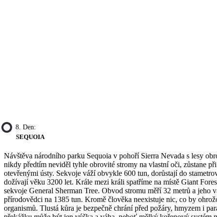
8. Den:
SEQUOIA
Návštěva národního parku Sequoia v pohoří Sierra Nevada s lesy obr
nikdy předtím neviděl tyhle obrovité stromy na vlastní oči, zůstane při
otevřenými ústy. Sekvoje váží obvykle 600 tun, dorůstají do stametro
dožívají věku 3200 let. Krále mezi králi spatříme na místě Giant Fores
sekvoje General Sherman Tree. Obvod stromu měří 32 metrů a jeho v
přírodovědci na 1385 tun. Kromě člověka neexistuje nic, co by ohrožo
organismů. Tlustá kůra je bezpečně chrání před požáry, hmyzem i par
překážku může být jen výška a váha, neboť mělký kořenový systém 