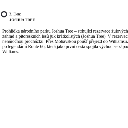
3. Den:
JOSHUA TREE
Prohlídka národního parku Joshua Tree – strhující rezervace žulovýc
zahrad a pitoreskních lesů juk krátkolistých (Joshua Tree). V rezerv
nenáročnou procházku. Přes Mohavskou poušť přejezd do Williamsu.
po legendární Route 66, která jako první cesta spojila východ se z
Williams.