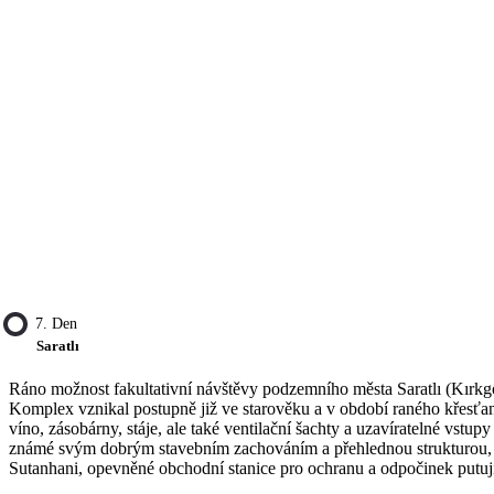
7. Den
Saratlı
Ráno možnost fakultativní návštěvy podzemního města Saratlı (Kırk
Komplex vznikal postupně již ve starověku a v období raného křesťanst
víno, zásobárny, stáje, ale také ventilační šachty a uzavíratelné vst
známé svým dobrým stavebním zachováním a přehlednou strukturou, d
Sutanhani, opevněné obchodní stanice pro ochranu a odpočinek putujíc