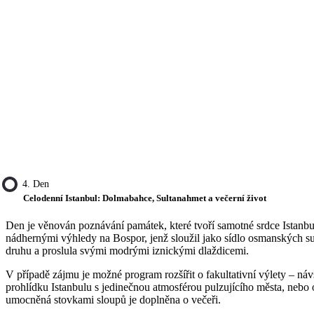
4. Den
Celodenní Istanbul: Dolmabahce, Sultanahmet a večerní život
Den je věnován poznávání památek, které tvoří samotné srdce Istanb
nádhernými výhledy na Bospor, jenž sloužil jako sídlo osmanských su
druhu a proslula svými modrými iznickými dlaždicemi.
V případě zájmu je možné program rozšířit o fakultativní výlety – ná
prohlídku Istanbulu s jedinečnou atmosférou pulzujícího města, nebo
umocněná stovkami sloupů je doplněna o večeři.