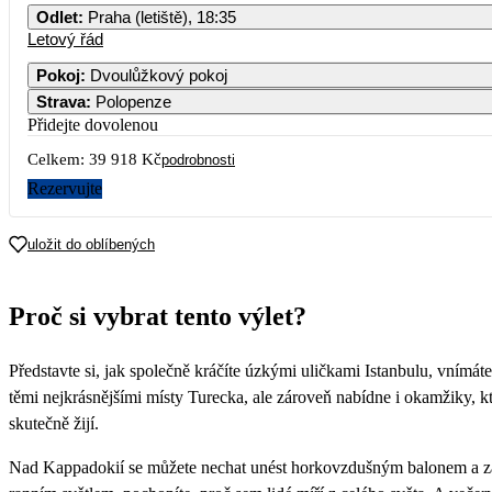
Odlet
:
Praha (letiště), 18:35
Letový řád
Pokoj
:
Dvoulůžkový pokoj
Strava
:
Polopenze
Přidejte dovolenou
Celkem:
39 918 Kč
podrobnosti
Rezervujte
uložit do oblíbených
Proč si vybrat tento výlet?
Představte si, jak společně kráčíte úzkými uličkami Istanbulu, vnímát
těmi nejkrásnějšími místy Turecka, ale zároveň nabídne i okamžiky, k
skutečně žijí.
Nad Kappadokií se můžete nechat unést horkovzdušným balonem a zaži