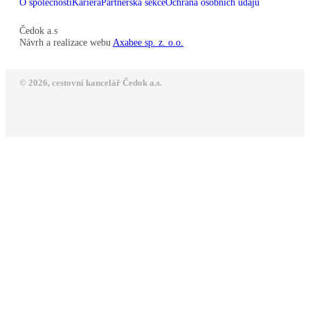
O společnosti
Kariéra
Partnerská sekce
Ochrana osobních údajů
Čedok a.s
Návrh a realizace webu
Axabee sp. z. o.o.
© 2026, cestovní kancelář Čedok a.s.