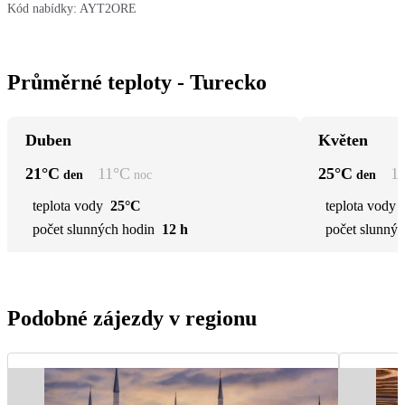
Kód nabídky:
AYT2ORE
Průměrné teploty - Turecko
Duben
Květen
21
°C
11
°C
25
°C
1
den
noc
den
teplota vody
25°C
teplota vody
počet slunných hodin
12 h
počet slunnýc
Podobné zájezdy v regionu