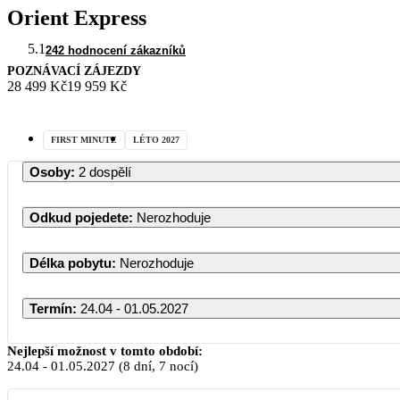
Orient Express
5.1
242 hodnocení zákazníků
POZNÁVACÍ ZÁJEZDY
28 499 Kč
19 959 Kč
FIRST MINUTE
LÉTO 2027
Osoby
:
2 dospělí
Odkud pojedete
:
Nerozhoduje
Délka pobytu
:
Nerozhoduje
Termín
:
24.04 - 01.05.2027
Nejlepší možnost v tomto období:
24.04
-
01.05.2027
(8 dní, 7 nocí)