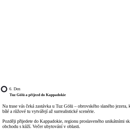
6. Den
Tuz Gölü a příjezd do Kappadokie
Na trase vás čeká zastávka u Tuz Gölü – obrovského slaného jezera, kt
bílé a růžové tu vytvářejí až surrealistické scenérie.
Později přijedete do Kappadokie, regionu proslaveného unikátními 
obchodu s kůží. Večer ubytování v oblasti.