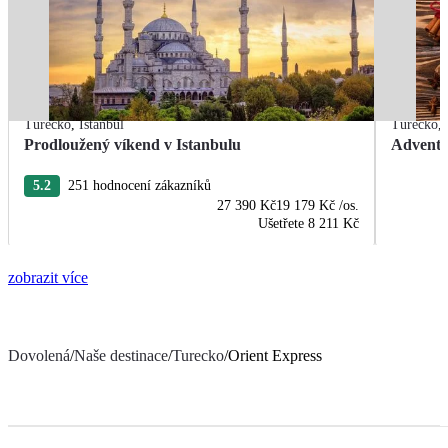
Turecko
,
Istanbul
Turecko
,
Prodloužený víkend v Istanbulu
Advent 
5.2
251 hodnocení zákazníků
27 390 Kč
19 179 Kč
/os.
Ušetřete
8 211 Kč
zobrazit více
Dovolená
/
Naše destinace
/
Turecko
/
Orient Express