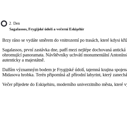
2. Den
Sagalassos, Frygijské údolí a večerní Eskişehir
Brzy ráno se vydáte směrem do vnitrozemí po trasách, které kdysi křiž
Sagalassos, první zastávka dne, patří mezi nejlépe dochovaná antická
ohromující panoramata. Návštěvníky uchvátí monumentální Antonínská n
autenticky a majestátně.
Dalším významným bodem je Frygijské údolí, tajemná krajina spojená 
Midasova hrobka. Terén připomíná až přírodní labyrint, který zanec
Večer přijedete do Eskişehiru, moderního univerzitního města, které