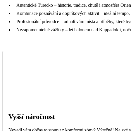
Autentické Turecko – historie, tradice, chutě i atmosféra O
Kombinace poznávání a doplňkových aktivit – ideální tempo, 
Profesionální průvodce – odhalí vám místa a příběhy, které by
Nezapomenutelné zážitky – let balonem nad Kappadokií, noční
Vyšší náročnost
Nevadí vám občas vystoupit z komfortní zóny? Výtečně! Na své si