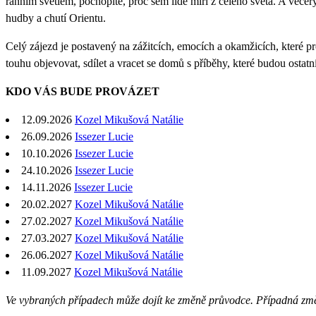
ranním světlem, pochopíte, proč sem lidé míří z celého světa. A več
hudby a chutí Orientu.
Celý zájezd je postavený na zážitcích, emocích a okamžicích, které pr
touhu objevovat, sdílet a vracet se domů s příběhy, které budou ostat
KDO VÁS BUDE PROVÁZET
12.09.2026
Kozel Mikušová Natálie
26.09.2026
Issezer Lucie
10.10.2026
Issezer Lucie
24.10.2026
Issezer Lucie
14.11.2026
Issezer Lucie
20.02.2027
Kozel Mikušová Natálie
27.02.2027
Kozel Mikušová Natálie
27.03.2027
Kozel Mikušová Natálie
26.06.2027
Kozel Mikušová Natálie
11.09.2027
Kozel Mikušová Natálie
Ve vybraných případech může dojít ke změně průvodce. Případná zm