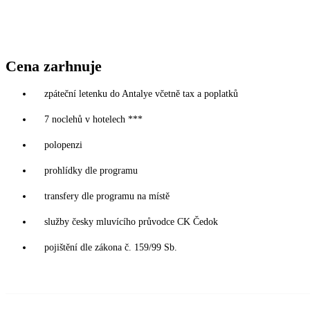
Cena zarhnuje
zpáteční letenku do Antalye včetně tax a poplatků
7 noclehů v hotelech ***
polopenzi
prohlídky dle programu
transfery dle programu na místě
služby česky mluvícího průvodce CK Čedok
pojištění dle zákona č. 159/99 Sb.