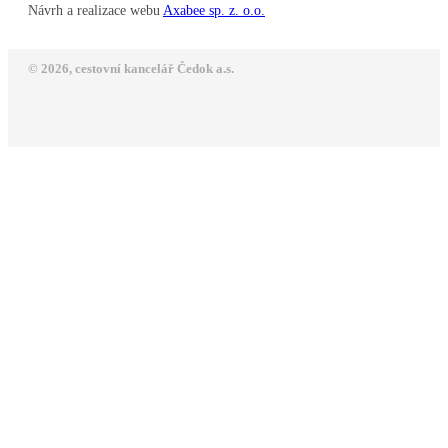
Návrh a realizace webu
Axabee sp. z. o.o.
© 2026, cestovní kancelář Čedok a.s.