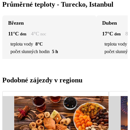
Průměrné teploty - Turecko, Istanbul
Březen
Duben
11
°C
4
°C
17
°C
8
den
noc
den
teplota vody
8°C
teplota vody
počet slunných hodin
5 h
počet slunnýc
Podobné zájezdy v regionu