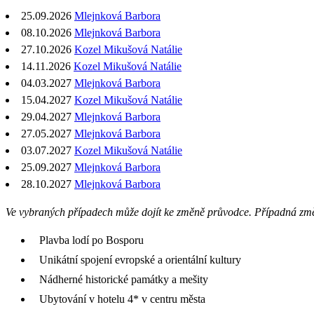
25.09.2026
Mlejnková Barbora
08.10.2026
Mlejnková Barbora
27.10.2026
Kozel Mikušová Natálie
14.11.2026
Kozel Mikušová Natálie
04.03.2027
Mlejnková Barbora
15.04.2027
Kozel Mikušová Natálie
29.04.2027
Mlejnková Barbora
27.05.2027
Mlejnková Barbora
03.07.2027
Kozel Mikušová Natálie
25.09.2027
Mlejnková Barbora
28.10.2027
Mlejnková Barbora
Ve vybraných případech může dojít ke změně průvodce. Případná zm
Plavba lodí po Bosporu
Unikátní spojení evropské a orientální kultury
Nádherné historické památky a mešity
Ubytování v hotelu 4* v centru města