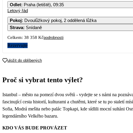
Odlet
:
Praha (letiště), 09:35
Letový řád
Pokoj
:
Dvoulůžkový pokoj, 2 oddělená lůžka
Strava
:
Snídaně
Celkem:
38 358 Kč
podrobnosti
Rezervujte
uložit do oblíbených
Proč si vybrat tento výlet?
Istanbul – město na pomezí dvou světů - vydejte se s námi na poznávac
fascinující cesta historií, kulturami a chutěmi, které se tu po staletí
Sofia, Modrá mešita nebo palác Topkapi, kde sídlili mocní sultáni Osm
legendárního Velkého bazaru.
KDO VÁS BUDE PROVÁZET