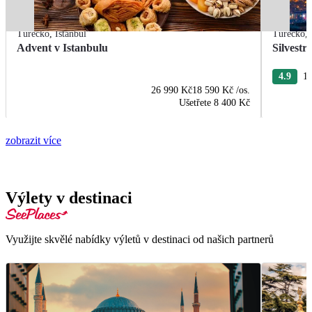
Turecko
,
Istanbul
Turecko
,
Advent v Istanbulu
Silvestr
4.9
11
26 990 Kč
18 590 Kč
/os.
Ušetřete
8 400 Kč
zobrazit více
Výlety v destinaci
Využijte skvělé nabídky výletů v destinaci od našich partnerů