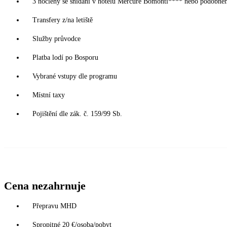
3 noclehy se snídaní v hotelu Mercure Bomonti**** nebo podobném
Transfery z/na letiště
Služby průvodce
Platba lodí po Bosporu
Vybrané vstupy dle programu
Místní taxy
Pojištění dle zák. č. 159/99 Sb.
Cena nezahrnuje
Přepravu MHD
Spropitné 20 €/osoba/pobyt