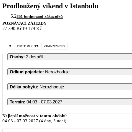
Prodloužený víkend v Istanbulu
5.2
251 hodnocení zákazníků
POZNÁVACÍ ZÁJEZDY
27 390 Kč
19 179 Kč
FIRST MINUTE
ZIMA 2026/2027
Osoby
:
2 dospělí
Odkud pojedete
:
Nerozhoduje
Délka pobytu
:
Nerozhoduje
Termín
:
04.03 - 07.03.2027
Nejlepší možnost v tomto období:
04.03
-
07.03.2027
(4 dny, 3 noci)