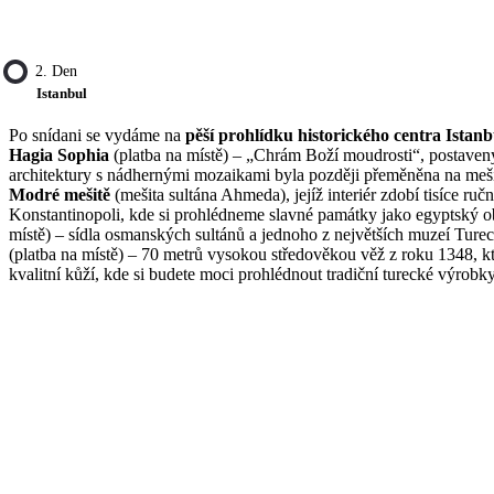
2. Den
Istanbul
Po snídani se vydáme na
pěší prohlídku historického centra Istan
Hagia Sophia
(platba na místě) – „Chrám Boží moudrosti“, postavený 
architektury s nádhernými mozaikami byla později přeměněna na mešit
Modré mešitě
(mešita sultána Ahmeda), jejíž interiér zdobí tisíce 
Konstantinopoli, kde si prohlédneme slavné památky jako egyptský ob
místě) – sídla osmanských sultánů a jednoho z největších muzeí Ture
(platba na místě) – 70 metrů vysokou středověkou věž z roku 1348, k
kvalitní kůží, kde si budete moci prohlédnout tradiční turecké výrobky