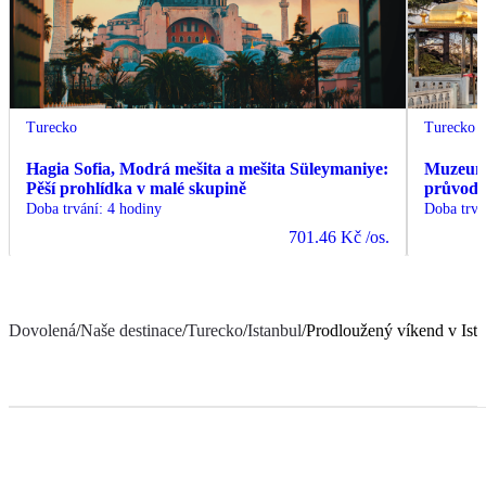
Turecko
Turecko
Hagia Sofia, Modrá mešita a mešita Süleymaniye:
Muzeum 
Pěší prohlídka v malé skupině
průvodc
Doba trvání
:
4 hodiny
Doba trvá
701.46 Kč
/os.
Dovolená
/
Naše destinace
/
Turecko
/
Istanbul
/
Prodloužený víkend v Ist