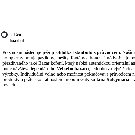
3. Den
Istanbul
Po snídani následuje
pěší prohlídka Istanbulu s průvodcem
. Naším
komplex zahrnuje pavilony, mešity, fontány a honosná nádvoří a je
přezdívaného také Bazar koření, který nabízí autentickou orientální a
bude návštěva legendárního
Velkého bazaru
, jednoho z největších a
výrobky. Individuální volno nebo možnost pokračovat s průvodcem na 
produkty a přátelskou atmosféru, nebo
mešity sultána Suleymana
– a
nocleh.