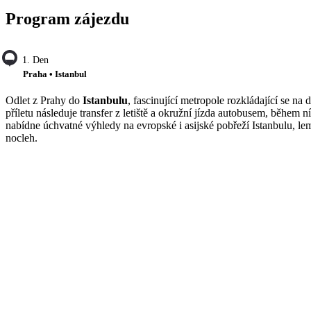
Program zájezdu
1. Den
Praha • Istanbul
Odlet z Prahy do
Istanbulu
, fascinující metropole rozkládající se na
příletu následuje transfer z letiště a okružní jízda autobusem, během 
nabídne úchvatné výhledy na evropské i asijské pobřeží Istanbulu, le
nocleh.