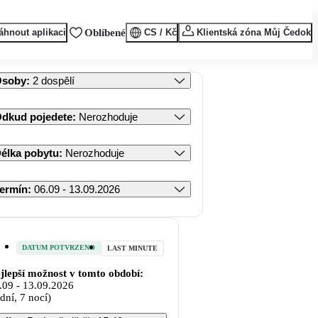
áhnout aplikaci
Oblíbené
CS / Kč
Klientská zóna Můj Čedok
Osoby
:
2 dospělí
dkud pojedete
:
Nerozhoduje
élka pobytu
:
Nerozhoduje
ermín
:
06.09 - 13.09.2026
DATUM POTVRZENO
LAST MINUTE
jlepší možnost v tomto období:
.09
-
13.09.2026
 dní, 7 nocí)