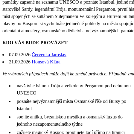
památky zapsané na seznamu UNESCO a poznáte Istanbul, jediné město
starověké Sardy, legendární Trója, monumentální Pergamon, první hla
míst spojených se sultánem Sulejmanem Velkolepým a Hürrem Sultan, je
plavby po Bosporu si vychutnáte jedinečné pohledy na město spojující
orientální atmosféry, osmanského dědictví a nejvýznamnějších památ
KDO VÁS BUDE PROVÁZET
07.09.2026
Červenka Jaroslav
21.09.2026
Honsová Klára
Ve vybraných případech může dojít ke změně průvodce. Případná zm
navštívíte bájnou Tróju a velkolepý Pergamon pod ochranou
UNESCO
poznáte nejvýznamnější místa Osmanské říše od Bursy po
Istanbul
spojíte antiku, byzantskou mystiku a osmanský luxus do
jednoho nezapomenutelného týdne
zažijete magický Bospor; proplujete lodí přímo na hranici