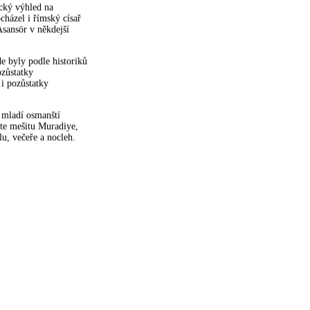
cký výhled na
cházel i římský císař
Asansör v někdejší
e byly podle historiků
ozůstatky
i pozůstatky
 mladí osmanští
íte mešitu Muradiye,
lu, večeře a nocleh.