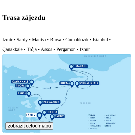
Trasa zájezdu
Izmir • Sardy • Manisa • Bursa • Cumalıkızık • Istanbul •
Çanakkale • Trója • Assos • Pergamon • Izmir
zobrazit celou mapu