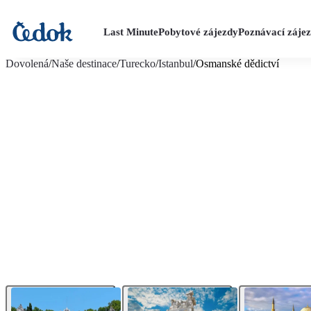
Last Minute
Pobytové zájezdy
Poznávací záje
více fotografií (22)
Dovolená
/
Naše destinace
/
Turecko
/
Istanbul
/
Osmanské dědictví