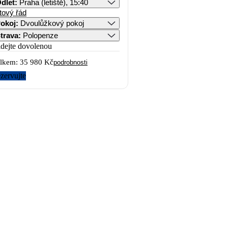
dlet
:
Praha (letiště), 15:40
tový řád
okoj
:
Dvoulůžkový pokoj
trava
:
Polopenze
idejte dovolenou
lkem:
35 980 Kč
podrobnosti
zervujte