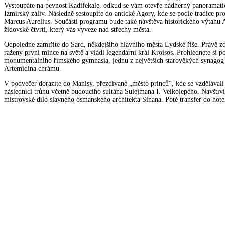
Vystoupáte na pevnost Kadifekale, odkud se vám otevře nádherný panoramati
Izmirský záliv. Následně sestoupíte do antické Agory, kde se podle tradice pro
Marcus Aurelius. Součástí programu bude také návštěva historického výtahu 
židovské čtvrti, který vás vyveze nad střechy města.
Odpoledne zamíříte do Sard, někdejšího hlavního města Lýdské říše. Právě zd
raženy první mince na světě a vládl legendární král Kroisos. Prohlédnete si p
monumentálního římského gymnasia, jednu z největších starověkých synagog 
Artemidina chrámu.
V podvečer dorazíte do Manisy, přezdívané „město princů“, kde se vzdělávali
následníci trůnu včetně budoucího sultána Sulejmana I. Velkolepého. Navštív
mistrovské dílo slavného osmanského architekta Sinana. Poté transfer do hote