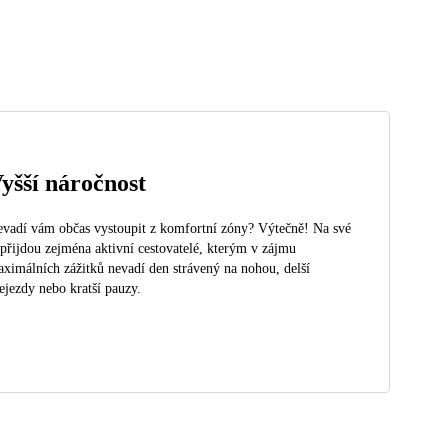
yšší náročnost
vadí vám občas vystoupit z komfortní zóny? Výtečně! Na své
 přijdou zejména aktivní cestovatelé, kterým v zájmu
ximálních zážitků nevadí den strávený na nohou, delší
ejezdy nebo kratší pauzy.