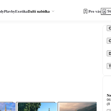
zdy
Plavby
Exotika
Další nabídka
Pro vás
St
O
D
T
Ne
06
(8