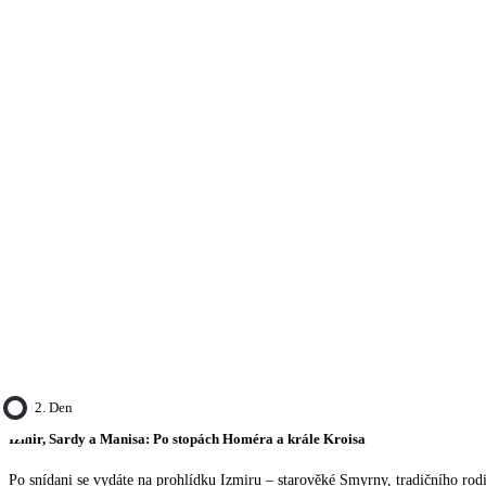
2. Den
Izmir, Sardy a Manisa: Po stopách Homéra a krále Kroisa
Po snídani se vydáte na prohlídku Izmiru – starověké Smyrny, tradičního rod