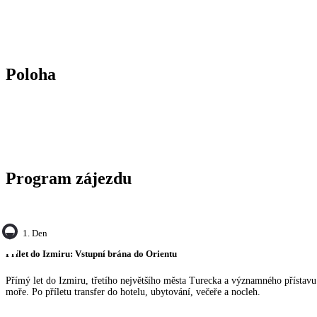
Poloha
Program zájezdu
1. Den
Přílet do Izmiru: Vstupní brána do Orientu
Přímý let do Izmiru, třetího největšího města Turecka a významného přístav
moře. Po příletu transfer do hotelu, ubytování, večeře a nocleh.