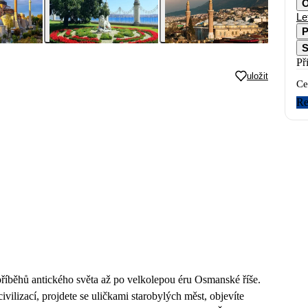
O
Le
P
S
Př
uložit
Ce
Re
 příběhů antického světa až po velkolepou éru Osmanské říše.
vilizací, projdete se uličkami starobylých měst, objevíte