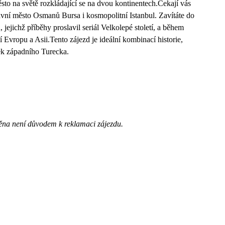
 na světě rozkládající se na dvou kontinentech.Čekají vás
vní město Osmanů Bursa i kosmopolitní Istanbul. Zavítáte do
jichž příběhy proslavil seriál Velkolepé století, a během
 Evropu a Asii.Tento zájezd je ideální kombinací historie,
ek západního Turecka.
ěna není důvodem k reklamaci zájezdu.