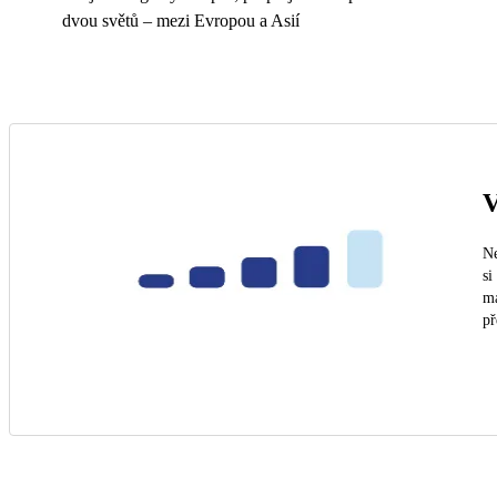
dvou světů – mezi Evropou a Asií
V
Ne
si
ma
př