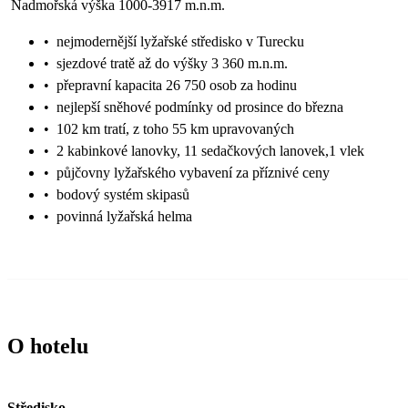
Nadmořská výška 1000-3917 m.n.m.
•
nejmodernější lyžařské středisko v Turecku
•
sjezdové tratě až do výšky 3 360 m.n.m.
•
přepravní kapacita 26 750 osob za hodinu
•
nejlepší sněhové podmínky od prosince do března
•
102 km tratí, z toho 55 km upravovaných
•
2 kabinkové lanovky, 11 sedačkových lanovek,1 vlek
•
půjčovny lyžařského vybavení za příznivé ceny
•
bodový systém skipasů
•
povinná lyžařská helma
O hotelu
Středisko