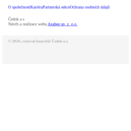
O společnosti
Kariéra
Partnerská sekce
Ochrana osobních údajů
Čedok a.s
Návrh a realizace webu
Axabee sp. z. o.o.
© 2026, cestovní kancelář Čedok a.s.