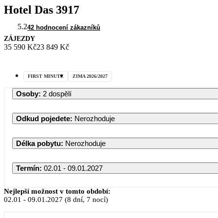
Hotel Das 3917
5.2
42 hodnocení zákazníků
ZÁJEZDY
35 590 Kč
23 849 Kč
FIRST MINUTE
ZIMA 2026/2027
Osoby
:
2 dospělí
Odkud pojedete
:
Nerozhoduje
Délka pobytu
:
Nerozhoduje
Termín
:
02.01 - 09.01.2027
Nejlepší možnost v tomto období:
02.01
-
09.01.2027
(8 dní, 7 nocí)