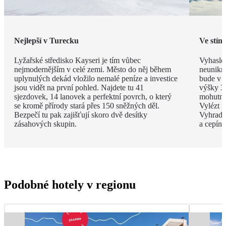
Nejlepší v Turecku
Ve stín
Lyžařské středisko Kayseri je tím vůbec
Vyhaslé
nejmodernějším v celé zemi. Město do něj během
neunikne
uplynulých dekád vložilo nemalé peníze a investice
bude v d
jsou vidět na první pohled. Najdete tu 41
výšky 3
sjezdovek, 14 lanovek a perfektní povrch, o který
mohutný
se kromě přírody stará přes 150 sněžných děl.
Vylézt n
Bezpečí tu pak zajišťují skoro dvě desítky
Vyhradit
zásahových skupin.
a cepínu
Podobné hotely v regionu