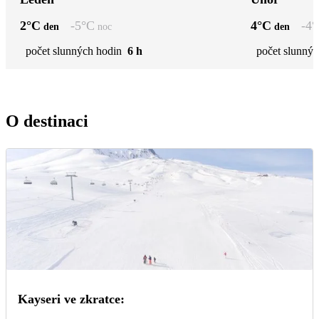
2
°C
-5
°C
4
°C
-4
°
den
noc
den
počet slunných hodin
6 h
počet slunnýc
O destinaci
Kayseri ve zkratce: