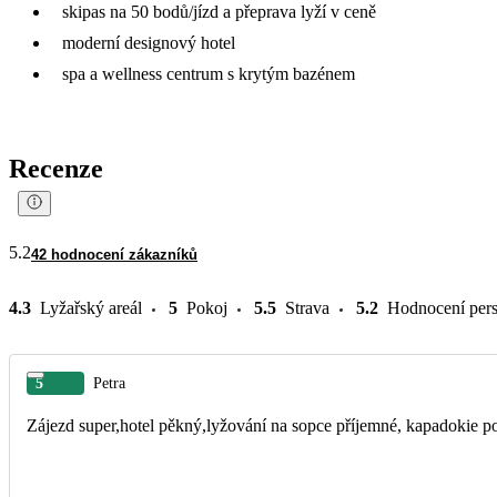
skipas na 50 bodů/jízd a přeprava lyží v ceně
moderní designový hotel
spa a wellness centrum s krytým bazénem
Recenze
5.2
42 hodnocení zákazníků
4.3
Lyžařský areál
5
Pokoj
5.5
Strava
5.2
Hodnocení per
5
Petra
Zájezd super,hotel pěkný,lyžování na sopce příjemné, kapadokie 