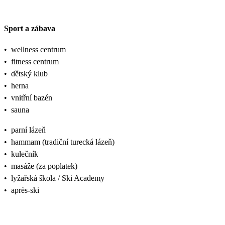
Sport a zábava
•
wellness centrum
•
fitness centrum
•
dětský klub
•
herna
•
vnitřní bazén
•
sauna
•
parní lázeň
•
hammam (tradiční turecká lázeň)
•
kulečník
•
masáže (za poplatek)
•
lyžařská škola / Ski Academy
•
après‑ski