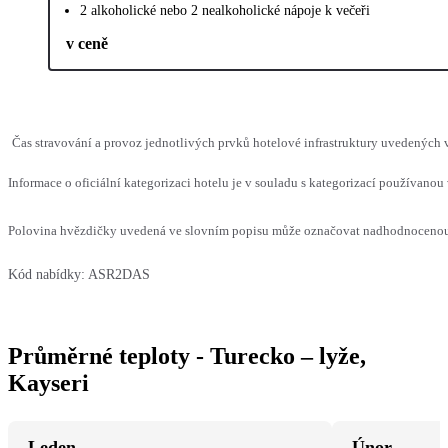
2 alkoholické nebo 2 nealkoholické nápoje k večeři
v ceně
Čas stravování a provoz jednotlivých prvků hotelové infrastruktury uvedených
Informace o oficiální kategorizaci hotelu je v souladu s kategorizací používanou 
Polovina hvězdičky uvedená ve slovním popisu může označovat nadhodnocenou n
Kód nabídky:
ASR2DAS
Průměrné teploty - Turecko – lyže,
Kayseri
Leden
Únor