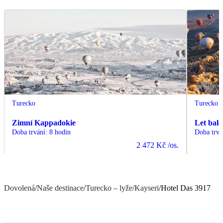
Turecko
Turecko
Zimní Kappadokie
Let bal
Doba trvání
:
8 hodin
Doba trvá
2 472 Kč
/os.
Dovolená
/
Naše destinace
/
Turecko – lyže
/
Kayseri
/
Hotel Das 3917