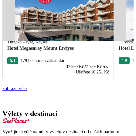
Turecko – lyže
,
Kayseri
Turecko –
Hotel Megasaray Mount Erciyes
Hotel Li
5.1
179 hodnocení zákazníků
4.9
16
37 990 Kč
27 739 Kč
/os.
Ušetřete
10 251 Kč
zobrazit více
Výlety v destinaci
Využijte skvělé nabídky výletů v destinaci od našich partnerů