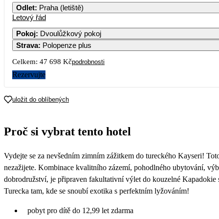
Odlet
:
Praha (letiště)
Letový řád
Pokoj
:
Dvoulůžkový pokoj
Strava
:
Polopenze plus
Celkem:
47 698 Kč
podrobnosti
Rezervujte
uložit do oblíbených
Proč si vybrat tento hotel
Vydejte se za nevšedním zimním zážitkem do tureckého Kayseri! Toto 
nezažijete. Kombinace kvalitního zázemí, pohodlného ubytování, výbor
dobrodružství, je připraven fakultativní výlet do kouzelné Kapadoki
Turecka tam, kde se snoubí exotika s perfektním lyžováním!
pobyt pro dítě do 12,99 let zdarma