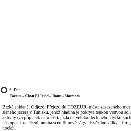
6. Den
Tozeur – Chott El Jerid – Douz – Matmata
Brzká snídaně. Odjezd. Přejezd do TOZEUR, města zasazeného mezi 
slaného jezera v Tunisku, jehož hladina je pokryta tenkou vrstvou so
aktivity (za příplatek na místě): jízda na velbloudech nebo čtyřkolk
nástupce k natáčení mnoha scén filmové ságy "Hvězdné války". Progra
nocleh.