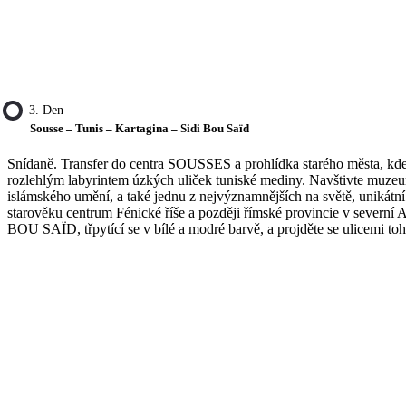
3. Den
Sousse – Tunis – Kartagina – Sidi Bou Saïd
Snídaně. Transfer do centra SOUSSES a prohlídka starého města, kde 
rozlehlým labyrintem úzkých uliček tuniské mediny. Navštivte muzeum
islámského umění, a také jednu z nejvýznamnějších na světě, unikátní
starověku centrum Fénické říše a později římské provincie v severní 
BOU SAÏD, třpytící se v bílé a modré barvě, a projděte se ulicemi to