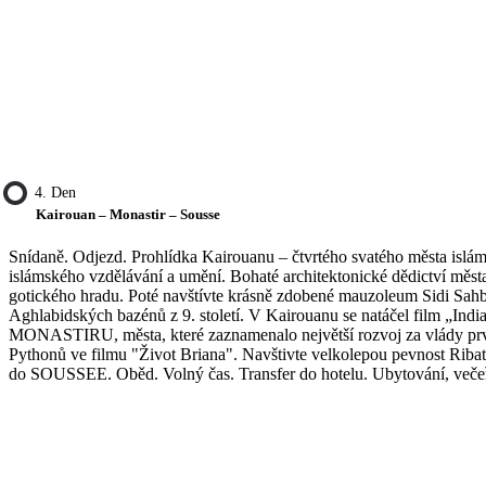
4. Den
Kairouan – Monastir – Sousse
Snídaně. Odjezd. Prohlídka Kairouanu – čtvrtého svatého města isl
islámského vzdělávání a umění. Bohaté architektonické dědictví měst
gotického hradu. Poté navštívte krásně zdobené mauzoleum Sidi Sah
Aghlabidských bazénů z 9. století. V Kairouanu se natáčel film „Ind
MONASTIRU, města, které zaznamenalo největší rozvoj za vlády prvn
Pythonů ve filmu "Život Briana". Navštivte velkolepou pevnost Ribat, 
do SOUSSEE. Oběd. Volný čas. Transfer do hotelu. Ubytování, večeř