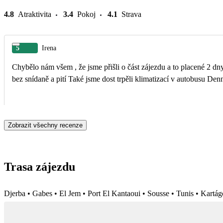
4.8
Atraktivita
3.4
Pokoj
4.1
Strava
5
Irena
Chybělo nám všem , že jsme přišli o část zájezdu a to placené 2 d
Zobrazit všechny recenze
Trasa zájezdu
Djerba • Gabes • El Jem • Port El Kantaoui • Sousse • Tunis • Kartá