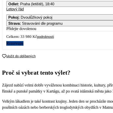
Odlet
:
Praha (letiště), 18:40
Letový řád
Pokoj
:
Dvoulůžkový pokoj
Strava
:
Stravování dle programu
Přidejte dovolenou
Celkem:
33 980 Kč
podrobnosti
Rezervujte
uložit do oblíbených
Proč si vybrat tento výlet?
Zájezd nabízí velmi dobře vyváženou kombinaci historie, kultury, př
římské a punské památky v Kartágu, až po svatá islámská města jako Ka
Velkým lákadlem je také kontrast krajiny. Jeden den se procházíte mo
pouštních oázách nebo berberských troglodytských obydlích v Matmat