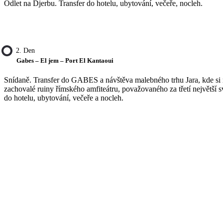
Odlet na Djerbu. Transfer do hotelu, ubytování, večeře, nocleh.
2. Den
Gabes – El jem – Port El Kantaoui
Snídaně. Transfer do GABES a návštěva malebného trhu Jara, kde si
zachovalé ruiny římského amfiteátru, považovaného za třetí největš
do hotelu, ubytování, večeře a nocleh.