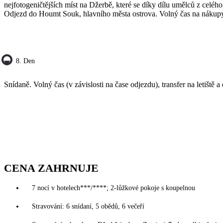
nejfotogeničtějších míst na Džerbě, které se díky dílu umělců z celé
Odjezd do Houmt Souk, hlavního města ostrova. Volný čas na nákupy
8. Den
Snídaně. Volný čas (v závislosti na čase odjezdu), transfer na letiště a
CENA ZAHRNUJE
7 nocí v hotelech***/****; 2-lůžkové pokoje s koupelnou
Stravování: 6 snídaní, 5 obědů, 6 večeří