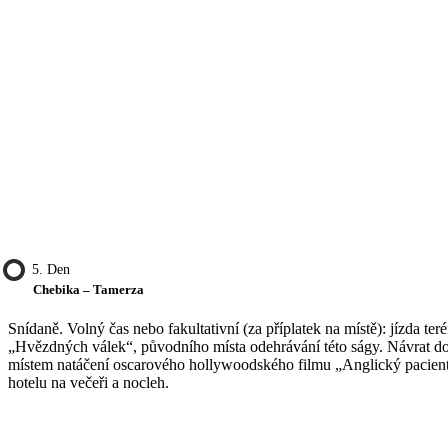
5. Den
Chebika – Tamerza
Snídaně. Volný čas nebo fakultativní (za příplatek na místě): jízda 
„Hvězdných válek“, původního místa odehrávání této ságy. Návrat do
místem natáčení oscarového hollywoodského filmu „Anglický pacient“
hotelu na večeři a nocleh.