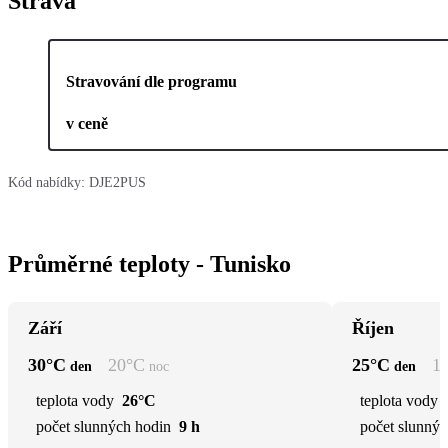
Strava
Stravování dle programu
v ceně
Kód nabídky:
DJE2PUS
Průměrné teploty - Tunisko
Září
Říjen
30
°C
20
°C
25
°C
1
den
noc
den
teplota vody
26°C
teplota vody
počet slunných hodin
9 h
počet slunnýc