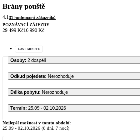
Brány pouště
4.1
31 hodnocení zákazníků
POZNÁVACÍ ZÁJEZDY
29 499 Kč
16 990 Kč
LAST MINUTE
Osoby
:
2 dospělí
Odkud pojedete
:
Nerozhoduje
Délka pobytu
:
Nerozhoduje
Termín
:
25.09 - 02.10.2026
Nejlepší možnost v tomto období:
25.09
-
02.10.2026
(8 dní, 7 nocí)