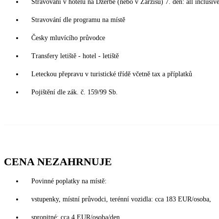
Stravování v hotelu na Džerbě (nebo v Zarzisu) 7. den: all inclusiv
Stravování dle programu na místě
Česky mluvícího průvodce
Transfery letiště - hotel - letiště
Leteckou přepravu v turistické třídě včetně tax a příplatků
Pojištění dle zák. č. 159/99 Sb.
CENA NEZAHRNUJE
Povinné poplatky na místě:
vstupenky, místní průvodci, terénní vozidla: cca 183 EUR/osoba,
spropitné: cca 4 EUR/osoba/den