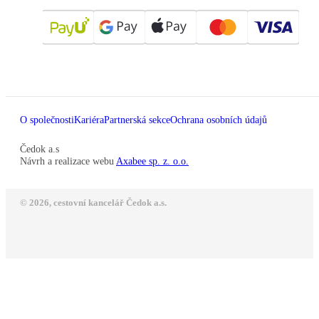
O společnosti
Kariéra
Partnerská sekce
Ochrana osobních údajů
Čedok a.s
Návrh a realizace webu
Axabee sp. z. o.o.
© 2026, cestovní kancelář Čedok a.s.