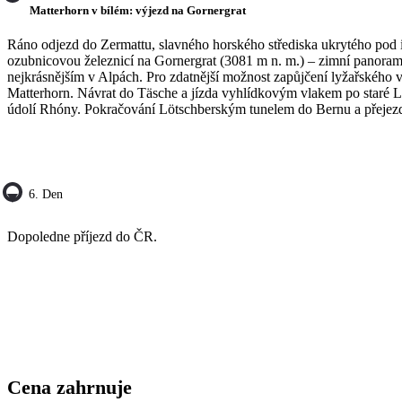
Matterhorn v bílém: výjezd na Gornergrat
Ráno odjezd do Zermattu, slavného horského střediska ukrytého po
ozubnicovou železnicí na Gornergrat (3081 m n. m.) – zimní panorama
nejkrásnějším v Alpách. Pro zdatnější možnost zapůjčení lyžařského 
Matterhorn. Návrat do Täsche a jízda vyhlídkovým vlakem po staré Lö
údolí Rhóny. Pokračování Lötschberským tunelem do Bernu a přejez
6. Den
Dopoledne příjezd do ČR.
Cena zahrnuje