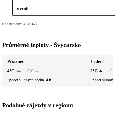
v ceně
Kód nabídky:
XCH1627
Průměrné teploty - Švýcarsko
Prosinec
Leden
4
°C
-2
°C
2
°C
-2
°
den
noc
den
počet slunných hodin
4 h
počet slunnýc
Podobné zájezdy v regionu