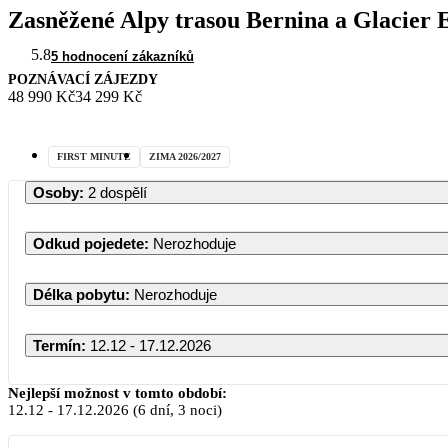
Zasněžené Alpy trasou Bernina a Glacier 
5.8
5 hodnocení zákazníků
POZNÁVACÍ ZÁJEZDY
48 990 Kč
34 299 Kč
FIRST MINUTE
ZIMA 2026/2027
Osoby
:
2 dospělí
Odkud pojedete
:
Nerozhoduje
Délka pobytu
:
Nerozhoduje
Termín
:
12.12 - 17.12.2026
Prosinec 2026
Nejlepší možnost v tomto období:
12.12
-
17.12.2026
(6 dní, 3 noci)
PO
ÚT
ST
ČT
PÁ