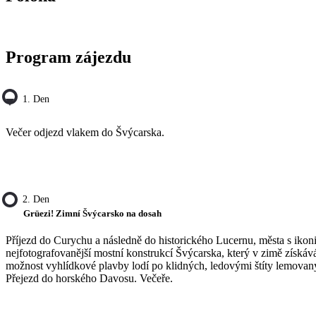
Program zájezdu
1. Den
Večer odjezd vlakem do Švýcarska.
2. Den
Grüezi! Zimní Švýcarsko na dosah
Příjezd do Curychu a následně do historického Lucernu, města s i
nejfotografovanější mostní konstrukcí Švýcarska, který v zimě získá
možnost vyhlídkové plavby lodí po klidných, ledovými štíty lemovan
Přejezd do horského Davosu. Večeře.