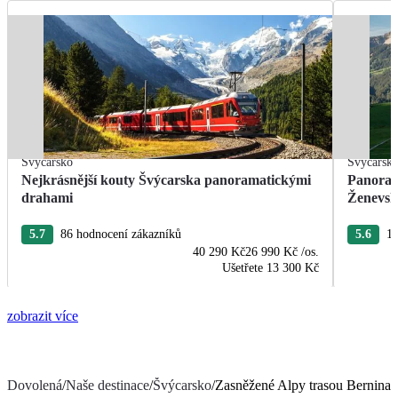
Švýcarsko
Švýcarsk
Nejkrásnější kouty Švýcarska panoramatickými
Panoram
drahami
Ženevsk
5.7
86 hodnocení zákazníků
5.6
14
40 290 Kč
26 990 Kč
/os.
Ušetřete
13 300 Kč
zobrazit více
Dovolená
/
Naše destinace
/
Švýcarsko
/
Zasněžené Alpy trasou Bernina 