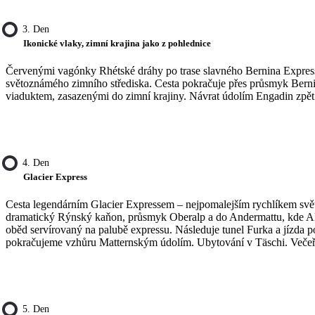
3. Den
Ikonické vlaky, zimní krajina jako z pohlednice
Červenými vagónky Rhétské dráhy po trase slavného Bernina Express
světoznámého zimního střediska. Cesta pokračuje přes průsmyk Bernin
viaduktem, zasazenými do zimní krajiny. Návrat údolím Engadin zpě
4. Den
Glacier Express
Cesta legendárním Glacier Expressem – nejpomalejším rychlíkem světa
dramatický Rýnský kaňon, průsmyk Oberalp a do Andermattu, kde Al
oběd servírovaný na palubě expressu. Následuje tunel Furka a jízda
pokračujeme vzhůru Matternským údolím. Ubytování v Täschi. Večeř
5. Den