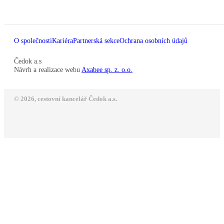
O společnosti
Kariéra
Partnerská sekce
Ochrana osobních údajů
Čedok a.s
Návrh a realizace webu
Axabee sp. z. o.o.
© 2026, cestovní kancelář Čedok a.s.