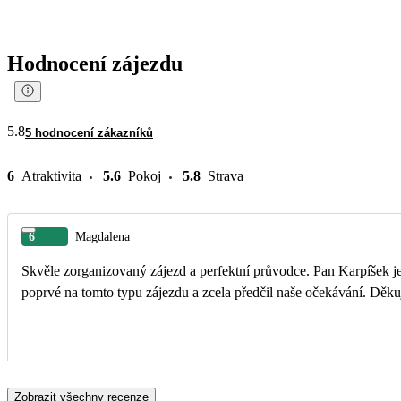
Hodnocení zájezdu
5.8
5 hodnocení zákazníků
6
Atraktivita
5.6
Pokoj
5.8
Strava
6
Magdalena
Skvěle zorganizovaný zájezd a perfektní průvodce. Pan Karpíšek j
poprvé na tomto typu zájezdu a zcel
Zobrazit všechny recenze