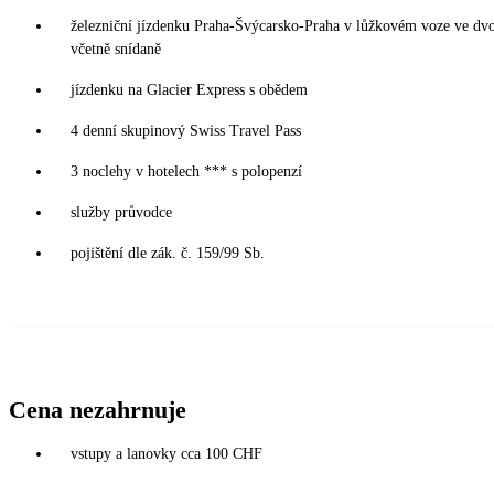
železniční jízdenku Praha-Švýcarsko-Praha v lůžkovém voze ve dv
včetně snídaně
jízdenku na Glacier Express s obědem
4 denní skupinový Swiss Travel Pass
3 noclehy v hotelech *** s polopenzí
služby průvodce
pojištění dle zák. č. 159/99 Sb.
Cena nezahrnuje
vstupy a lanovky cca 100 CHF