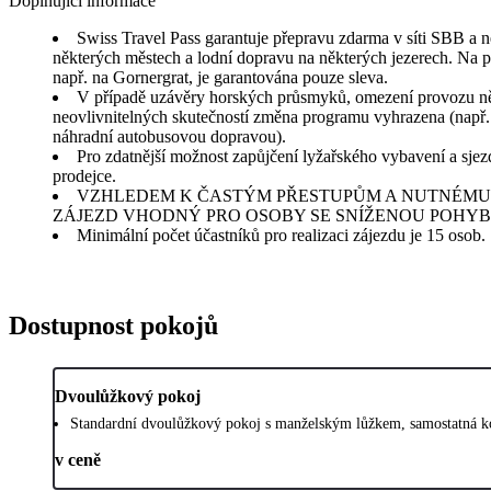
Doplňující informace
Swiss Travel Pass garantuje přepravu zdarma v síti SBB a
některých městech a lodní dopravu na některých jezerech. Na pr
např. na Gornergrat, je garantována pouze sleva.
V případě uzávěry horských průsmyků, omezení provozu ně
neovlivnitelných skutečností změna programu vyhrazena (např. 
náhradní autobusovou dopravou).
Pro zdatnější možnost zapůjčení lyžařského vybavení a sjez
prodejce.
VZHLEDEM K ČASTÝM PŘESTUPŮM A NUTNÉMU 
ZÁJEZD VHODNÝ PRO OSOBY SE SNÍŽENOU POHYB
Minimální počet účastníků pro realizaci zájezdu je 15 osob.
Dostupnost pokojů
Dvoulůžkový pokoj
Standardní dvoulůžkový pokoj s manželským lůžkem, samostatná ko
v ceně