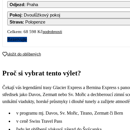
Odjezd
:
Praha
1
2
3
4
Pokoj
:
Dvoulůžkový pokoj
Strava
:
Polopenze
7
8
9
10
11
Celkem:
68 598 Kč
podrobnosti
34
Rezervujte
14
15
16
17
18
uložit do oblíbených
21
22
23
24
25
Proč si vybrat tento výlet?
28
29
30
31
Čekají vás legendární trasy Glacier Express a Bernina Express s pan
středisek jako Davos, Zermatt nebo Sv. Mořic a dechberoucí zimní sc
unikátní viadukty, horské průsmyky i dlouhé tunely a zažijete atmosf
v programu mj. Davos, Sv. Mořic, Tirano, Zermatt či Bern
v ceně Swiss Travel Pass
řadu let oblíbený vlakový zájezd do Švýcarska