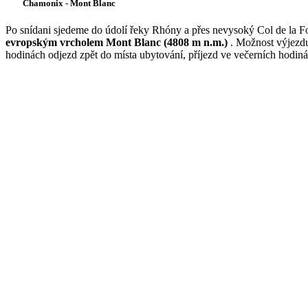
Chamonix - Mont Blanc
Po snídani sjedeme do údolí řeky Rhóny a přes nevysoký Col de la 
evropským vrcholem Mont Blanc (4808 m n.m.)
. Možnost výjezd
hodinách odjezd zpět do místa ubytování, příjezd ve večerních hodiná