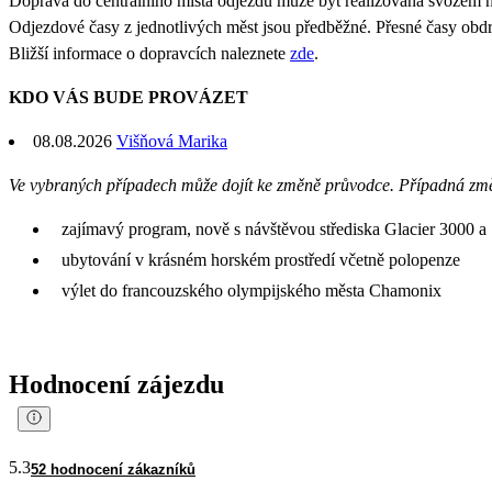
Doprava do centrálního místa odjezdu může být realizována svozem 
Odjezdové časy z jednotlivých měst jsou předběžné. Přesné časy obd
Bližší informace o dopravcích naleznete
zde
.
KDO VÁS BUDE PROVÁZET
08.08.2026
Višňová Marika
Ve vybraných případech může dojít ke změně průvodce. Případná zm
zajímavý program, nově s návštěvou střediska Glacier 3000 a 
ubytování v krásném horském prostředí včetně polopenze
výlet do francouzského olympijského města Chamonix
Hodnocení zájezdu
5.3
52 hodnocení zákazníků