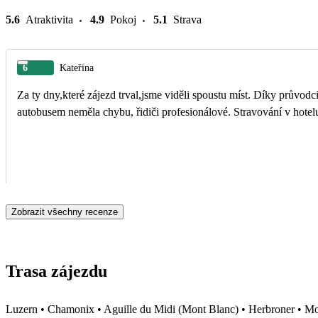
5.6
Atraktivita
4.9
Pokoj
5.1
Strava
6
Kateřina
Za ty dny,které zájezd trval,jsme viděli spoustu míst. Díky průvo
autobusem neměla chybu, řidiči profesionálové. Stravování v hot
Zobrazit všechny recenze
Trasa zájezdu
Luzern • Chamonix • Aguille du Midi (Mont Blanc) • Herbroner • Mont