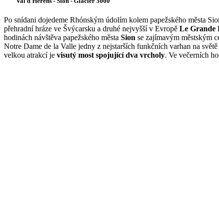
Val d´Hérens - Sion - Glacier 3000
Po snídani dojedeme Rhónským údolím kolem papežského města Si
přehradní hráze ve Švýcarsku a druhé nejvyšší v Evropě
Le Grande 
hodinách návštěva papežského města
Sion
se zajímavým městským cen
Notre Dame de la Valle jedny z nejstarších funkčních varhan na světě (
velkou atrakcí je
visutý most spojující dva vrcholy
. Ve večerních ho