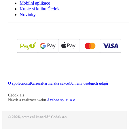
Mobilní aplikace
Kupte si knihu Čedok
Novinky
O společnosti
Kariéra
Partnerská sekce
Ochrana osobních údajů
Čedok a.s
Návrh a realizace webu
Axabee sp. z. o.o.
© 2026, cestovní kancelář Čedok a.s.