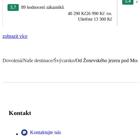
5.4
22
5.7
89 hodnocení zákazníků
40 290 Kč
26 990 Kč
/os.
Ušetřete
13 300 Kč
zobrazit více
Dovolená
/
Naše destinace
/
Švýcarsko
/
Od Ženevského jezera pod Mon
Kontakt
Kontaktujte nás