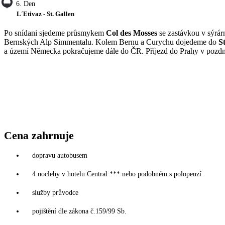
6. Den
L´Etivaz - St. Gallen
Po snídani sjedeme průsmykem
Col des Mosses
se zastávkou v sýrá
Bernských Alp Simmentalu. Kolem Bernu a Curychu dojedeme do
S
a území Německa pokračujeme dále do ČR. Příjezd do Prahy v pozdní
Cena zahrnuje
dopravu autobusem
4 noclehy v hotelu Central *** nebo podobném s polopenzí
služby průvodce
pojištění dle zákona č.159/99 Sb.