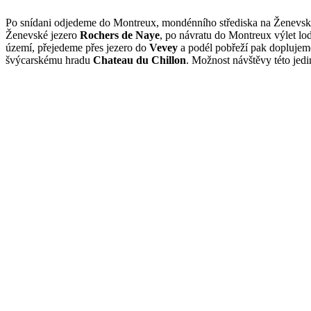
Po snídani odjedeme do Montreux, mondénního střediska na Ženevské r
Ženevské jezero
Rochers de Naye
, po návratu do Montreux výlet lod
území, přejedeme přes jezero do
Vevey
a podél pobřeží pak dopluje
švýcarskému hradu
Chateau du Chillon
. Možnost návštěvy této jed