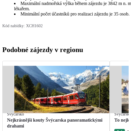
Maximální nadmořská výška během zájezdu je 3842 m n. m. 
lékařem.
Minimální počet účastníků pro realizaci zájezdu je 35 osob.
Kód nabídky:
XCH1602
Podobné zájezdy v regionu
Švýcarsko
Švýcarsk
Nejkrásnější kouty Švýcarska panoramatickými
To nejle
drahami