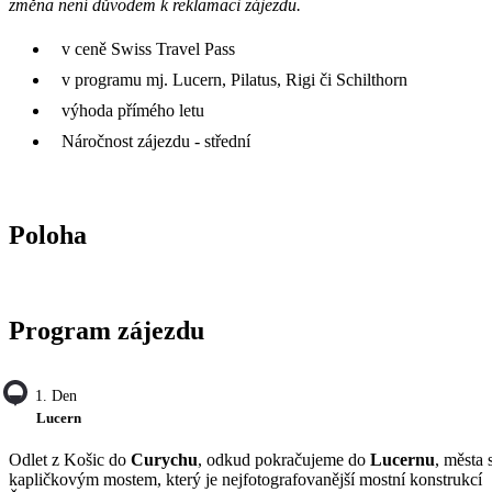
změna není důvodem k reklamaci zájezdu.
v ceně Swiss Travel Pass
v programu mj. Lucern, Pilatus, Rigi či Schilthorn
výhoda přímého letu
Náročnost zájezdu - střední
Poloha
Program zájezdu
1. Den
Lucern
Odlet z Košic do
Curychu
, odkud pokračujeme do
Lucernu
, města 
kapličkovým mostem, který je nejfotografovanější mostní konstrukcí