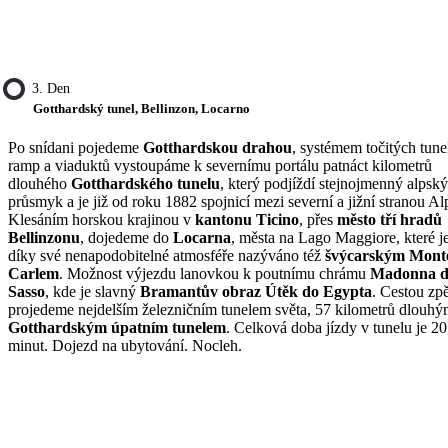
3. Den
Gotthardský tunel, Bellinzon, Locarno
Po snídani pojedeme
Gotthardskou drahou
, systémem točitých tune
ramp a viaduktů vystoupáme k severnímu portálu patnáct kilometrů
dlouhého
Gotthardského tunelu
, který podjíždí stejnojmenný alpský
průsmyk a je již od roku 1882 spojnicí mezi severní a jižní stranou Al
Klesáním horskou krajinou v
kantonu Ticino
, přes
město tří hradů
Bellinzonu
, dojedeme do
Locarna
, města na Lago Maggiore, které j
díky své nenapodobitelné atmosféře nazýváno též
švýcarským Mont
Carlem
. Možnost výjezdu lanovkou k poutnímu chrámu
Madonna d
Sasso
, kde je slavný
Bramantův obraz Útěk do Egypta
. Cestou zpě
projedeme nejdelším železničním tunelem světa, 57 kilometrů dlouh
Gotthardským úpatním tunelem
. Celková doba jízdy v tunelu je 20
minut. Dojezd na ubytování. Nocleh.