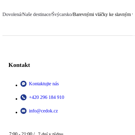
Dovolená
/
Naše destinace
/
Švýcarsko
/
Barevnými vláčky ke slavným v
Kontakt
Kontaktujte nás
+420 296 184 910
info@cedok.cz
7:00 - 21:00 /
7 dní v týdnu