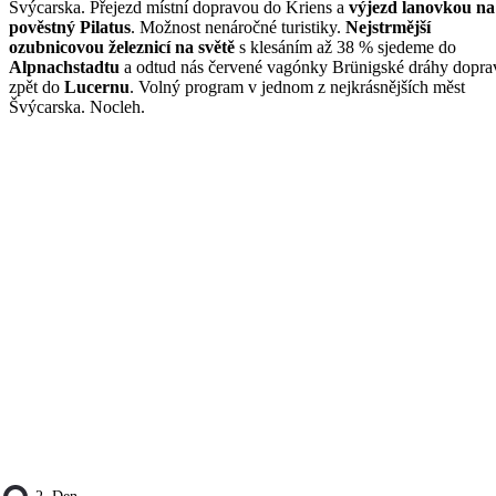
Švýcarska. Přejezd místní dopravou do Kriens a
výjezd lanovkou na
pověstný Pilatus
. Možnost nenáročné turistiky.
Nejstrmější
ozubnicovou železnicí na světě
s klesáním až 38 % sjedeme do
Alpnachstadtu
a odtud nás červené vagónky Brünigské dráhy dopra
zpět do
Lucernu
. Volný program v jednom z nejkrásnějších měst
Švýcarska. Nocleh.