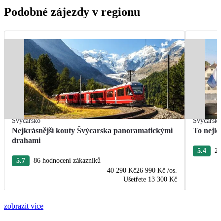
Podobné zájezdy v regionu
Švýcarsko
Švýcarsk
Nejkrásnější kouty Švýcarska panoramatickými
To nejle
drahami
5.4
22
5.7
86 hodnocení zákazníků
40 290 Kč
26 990 Kč
/os.
Ušetřete
13 300 Kč
zobrazit více