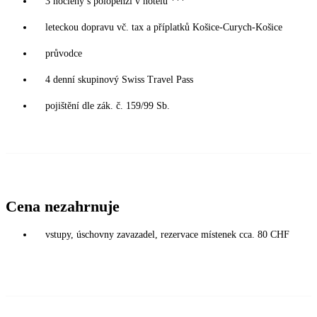
3 noclehy s polopenzí v hotelu ***
leteckou dopravu vč. tax a příplatků Košice-Curych-Košice
průvodce
4 denní skupinový Swiss Travel Pass
pojištění dle zák. č. 159/99 Sb.
Cena nezahrnuje
vstupy, úschovny zavazadel, rezervace místenek cca. 80 CHF