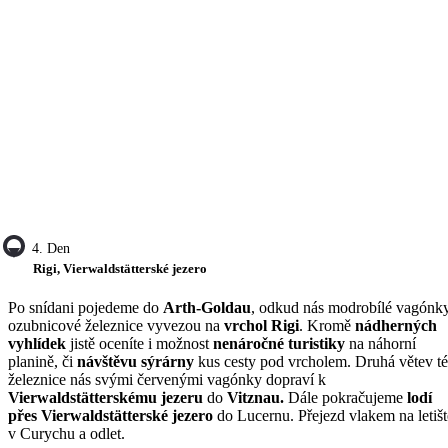
4. Den
Rigi, Vierwaldstätterské jezero
Po snídani pojedeme do
Arth-Goldau
, odkud nás modrobílé vagónk
ozubnicové železnice vyvezou na
vrchol Rigi
. Kromě
nádherných
vyhlídek
jistě oceníte i možnost
nenáročné turistiky
na náhorní
planině, či
návštěvu sýrárny
kus cesty pod vrcholem. Druhá větev té
železnice nás svými červenými vagónky dopraví k
Vierwaldstätterskému jezeru
do
Vitznau.
Dále pokračujeme
lodí
přes Vierwaldstätterské jezero
do Lucernu. Přejezd vlakem na letišt
v Curychu a odlet.