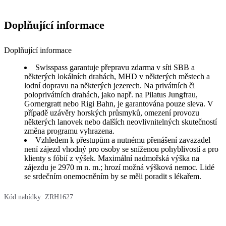
Doplňující informace
Doplňující informace
Swisspass garantuje přepravu zdarma v síti SBB a
některých lokálních drahách, MHD v některých městech a
lodní dopravu na některých jezerech. Na privátních či
poloprivátních drahách, jako např. na Pilatus Jungfrau,
Gornergratt nebo Rigi Bahn, je garantována pouze sleva. V
případě uzávěry horských průsmyků, omezení provozu
některých lanovek nebo dalších neovlivnitelných skutečností
změna programu vyhrazena.
Vzhledem k přestupům a nutnému přenášení zavazadel
není zájezd vhodný pro osoby se sníženou pohyblivostí a pro
klienty s fóbií z výšek. Maximální nadmořská výška na
zájezdu je 2970 m n. m.; hrozí možná výšková nemoc. Lidé
se srdečním onemocněním by se měli poradit s lékařem.
Kód nabídky:
ZRH1627