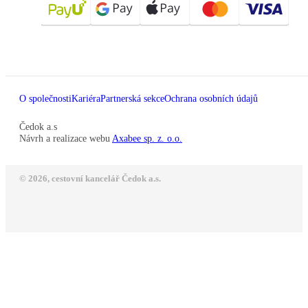
O společnosti
Kariéra
Partnerská sekce
Ochrana osobních údajů
Čedok a.s
Návrh a realizace webu
Axabee sp. z. o.o.
© 2026, cestovní kancelář Čedok a.s.