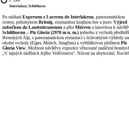
2. Den
Interlaken, Schilthorn
Po snídani
Expresem z Lucernu do Interlakenu
, panoramatickou
cestou, průsmykem
Brünig
, rozmanitou krajinou hor a jezer.
Výjezd
zubačkou do Lautenbrunennu
a přes
Mürren
a lanovkou k návště
Schilthornu – Piz Gloria (2970 m n. m.)
jednoho z vrcholů předhůří
Bernských Alp, s panoramatickou restaurací s úchvatnými výhledy na
okolní vrcholy (Eiger, Mönch, Jungfrau) a vyhlídkovou plošinou
Piz
Gloria View
. Možnost návštěvy expozice věnované natáčení bondov
„V tajných službách Jejího Veličenstva“. Návrat na ubytování. Nocle