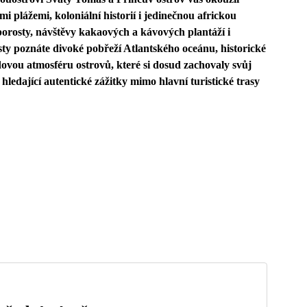
lážemi, koloniální historií i jedinečnou africkou
orosty, návštěvy kakaových a kávových plantáží i
sty poznáte divoké pobřeží Atlantského oceánu, historické
odovou atmosféru ostrovů, které si dosud zachovaly svůj
hledající autentické zážitky mimo hlavní turistické trasy