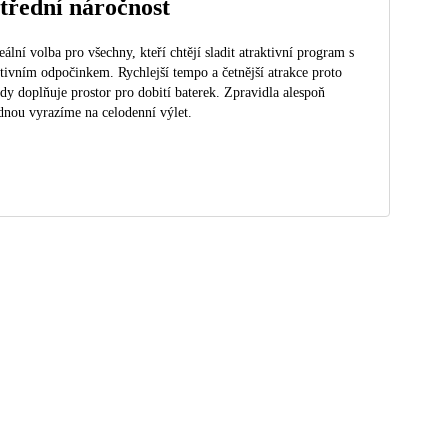
třední náročnost
eální volba pro všechny, kteří chtějí sladit atraktivní program s
tivním odpočinkem. Rychlejší tempo a četnější atrakce proto
dy doplňuje prostor pro dobití baterek. Zpravidla alespoň
dnou vyrazíme na celodenní výlet.