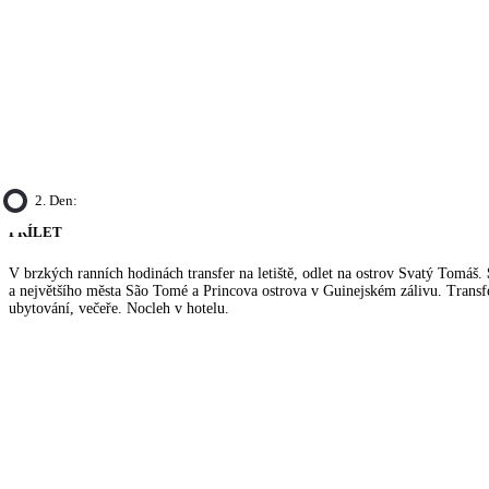
2. Den:
PŘÍLET
V brzkých ranních hodinách transfer na letiště, odlet na ostrov Svatý Tomáš.
a největšího města São Tomé a Princova ostrova v Guinejském zálivu. Transfe
ubytování, večeře. Nocleh v hotelu.