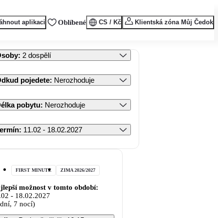
áhnout aplikaci
Oblíbené
CS / Kč
Klientská zóna Můj Čedok
Osoby
:
2 dospělí
dkud pojedete
:
Nerozhoduje
élka pobytu
:
Nerozhoduje
ermín
:
11.02 - 18.02.2027
FIRST MINUTE
ZIMA 2026/2027
jlepší možnost v tomto období:
.02
-
18.02.2027
 dní, 7 nocí)