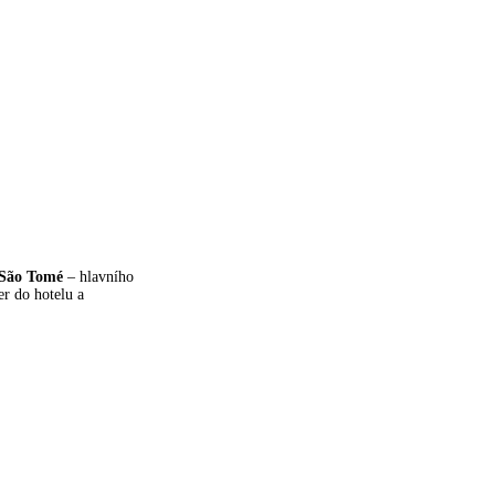
São Tomé
– hlavního
r do hotelu a