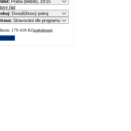
dlet
:
Praha (letiště), 19:15
tový řád
okoj
:
Dvoulůžkový pokoj
trava
:
Stravování dle programu
lkem:
179 418 Kč
podrobnosti
zervujte