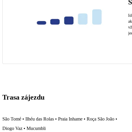
S
Id
ak
vž
je
Trasa zájezdu
São Tomé • Ilhéu das Rolas • Praia Inhame • Roça São João •
Diogo Vaz • Mucumbli