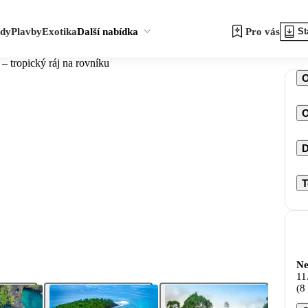
zdy
Plavby
Exotika
Další nabídka
Pro vás
St
– tropický ráj na rovníku
O
D
T
Ne
11
(8