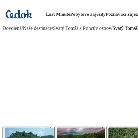
Last Minute
Pobytové zájezdy
Poznávací záje
více fotografií (30)
Dovolená
/
Naše destinace
/
Svatý Tomáš a Princův ostrov
/
Svatý Tomáš 