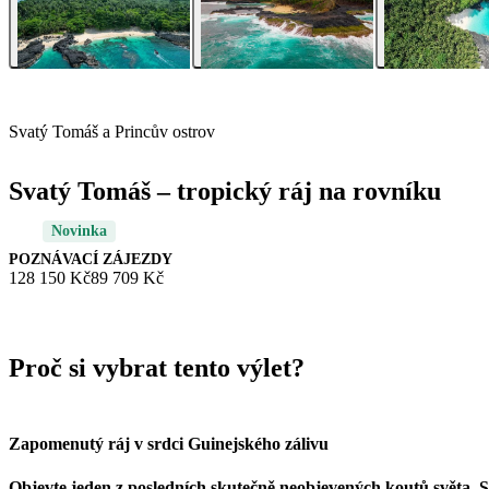
Svatý Tomáš a Princův ostrov
Svatý Tomáš – tropický ráj na rovníku
Novinka
POZNÁVACÍ ZÁJEZDY
128 150 Kč
89 709 Kč
Proč si vybrat tento výlet?
Zapomenutý ráj v srdci Guinejského zálivu
Objevte jeden z posledních skutečně neobjevených koutů světa. S