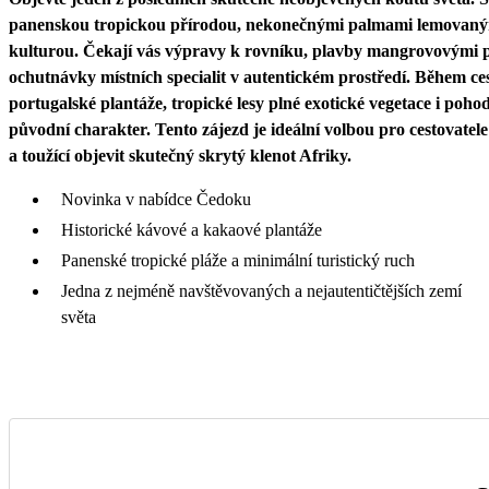
panenskou tropickou přírodou, nekonečnými palmami lemovanými p
kulturou. Čekají vás výpravy k rovníku, plavby mangrovovými p
ochutnávky místních specialit v autentickém prostředí. Během ce
portugalské plantáže, tropické lesy plné exotické vegetace i poh
původní charakter. Tento zájezd je ideální volbou pro cestovatele 
a toužící objevit skutečný skrytý klenot Afriky.
Novinka v nabídce Čedoku
Historické kávové a kakaové plantáže
Panenské tropické pláže a minimální turistický ruch
Jedna z nejméně navštěvovaných a nejautentičtějších zemí
světa