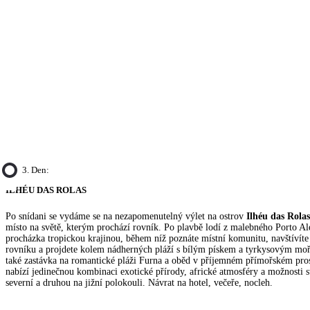
3. Den:
ILHÉU DAS ROLAS
Po snídani se vydáme se na nezapomenutelný výlet na ostrov
Ilhéu das Rolas
místo na světě, kterým prochází rovník. Po plavbě lodí z malebného Porto Al
procházka tropickou krajinou, během níž poznáte místní komunitu, navštívít
rovníku a projdete kolem nádherných pláží s bílým pískem a tyrkysovým mo
také zastávka na romantické pláži Furna a oběd v příjemném přímořském pros
nabízí jedinečnou kombinaci exotické přírody, africké atmosféry a možnosti 
severní a druhou na jižní polokouli. Návrat na hotel, večeře, nocleh.