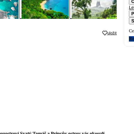
O
Le
P
S
Ce
uložit
Re
ouostroví Svatý Tomáš a Princův ostrov vás okouzlí