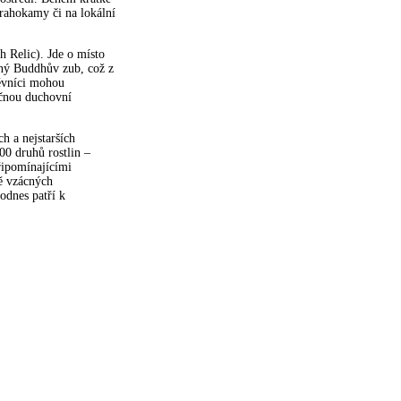
rahokamy či na lokální
 Relic). Jde o místo
ný Buddhův zub, což z
těvníci mohou
ečnou duchovní
h a nejstarších
00 druhů rostlin –
řipomínajícími
ně vzácných
odnes patří k