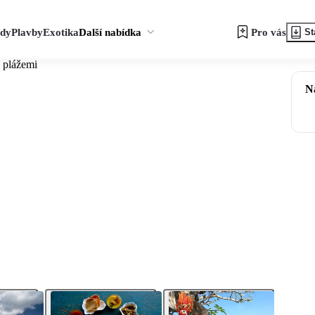
zdy
Plavby
Exotika
Další nabídka
Pro vás
St
 plážemi
N