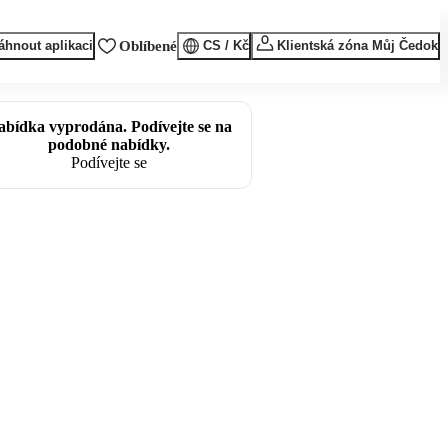
áhnout aplikaci
Oblíbené
CS / Kč
Klientská zóna Můj Čedok
abídka vyprodána. Podívejte se na
podobné nabídky.
Podívejte se