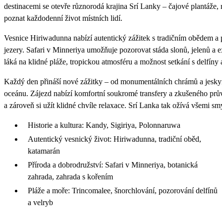
destinacemi se otevře různorodá krajina Srí Lanky – čajové plantáže
poznat každodenní život místních lidí.
Vesnice Hiriwadunna nabízí autentický zážitek s tradičním obědem 
jezery. Safari v Minneriya umožňuje pozorovat stáda slonů, jelenů a e
láká na klidné pláže, tropickou atmosféru a možnost setkání s delfíny 
Každý den přináší nové zážitky – od monumentálních chrámů a jeskyn
oceánu. Zájezd nabízí komfortní soukromé transfery a zkušeného pr
a zároveň si užít klidné chvíle relaxace. Srí Lanka tak ožívá všemi s
Historie a kultura: Kandy, Sigiriya, Polonnaruwa
Autentický vesnický život: Hiriwadunna, tradiční oběd,
katamarán
Příroda a dobrodružství: Safari v Minneriya, botanická
zahrada, zahrada s kořením
Pláže a moře: Trincomalee, šnorchlování, pozorování delfínů
a velryb