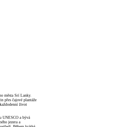
ho města Srí Lanky.
in přes čajové plantáže
 každodenní život
namu UNESCO a bývá
ného jezera a
rostředí. Během krátké