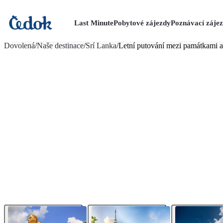
Last Minute
Pobytové zájezdy
Poznávací záje
více fotografií (19)
Dovolená
/
Naše destinace
/
Srí Lanka
/
Letní putování mezi památkami a