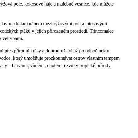
, rýžová pole, kokosové háje a malebné vesnice, kde můžete
a plavbou katamaránem mezi rýžovými poli a lotosovými
xotických ptáků v jejich přirozeném prostředí. Trincomalee
a velrybami.
í přes přírodní krásy a dobrodružství až po odpočinek u
ůvodce, který umožňuje prozkoumávat ostrov vlastním tempem
mysly – barvami, vůněmi, chutěmi i zvuky tropické přírody.