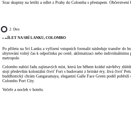
Sraz skupiny na letišti a odlet z Prahy do Colomba s přestupem. Občerstvení 
2. Den
PŘÍLET NA SRÍ LANKU, COLOMBO
Po příletu na Srí Lanku a vyřízení vstupních formalit následuje transfer do 
ubytování volný čas k odpočinku po cestě, aklimatizaci nebo individuálnímu 
metropole.
Colombo nabízí řadu zajímavých míst, která lze během krátké návštěvy zhléd
stojí především koloniální čtvrť Fort s budovami z britské éry, živá čtvrť Pe
buddhistický chrám Gangaramaya, elegantní Galle Face Green podél pobřeží 
Colombo Port City.
Večeře a nocleh v hotelu.