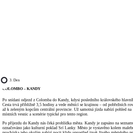
3. Den
COLOMBO – KANDY
Po snídani odjezd z Colomba do Kandy, kdysi posledního královského hlavní
Cesta trvá přibližně 3,5 hodiny a vede měnící se krajinou – od pobřežních rov
až k zeleným kopcům centrální provincie. Už samotná jízda nabízí pohled na
místních vesnic a scenérie typické pro tento region.
Po příjezdu do Kandy nás čeká prohlídka města. Kandy je zapsáno na sez
označováno jako kulturní poklad Srí Lanky. Město je vystavěno kolem maleb
procházka jeho okolím nabízí pocit klidu uprostřed jinak živého městského p