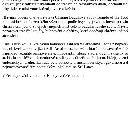
okružní jízdy můžete nahlédnout do tradičních řemeslných dílen, obchodů s d
trhy, kde se mísí vůně koření, ovoce a květin.
Hlavním bodem dne je návštěva Chrámu Buddhova zubu (Temple of the Tooth
mimořádného náboženského významu – podle legendy je zde uchován posvát
chrámu činí jedno z nejuctívanějších míst celého buddhistického světa. Návš
pozorovat tradiční rituály, bubnování a obětiny, které dodávají chrámu jedin
atmosféru.
Další zastávkou je Královská botanická zahrada v Peradeniyi, jedna z největšíc
botanických zahrad v jižní Asii. Areál o rozloze 60 hektarů uchovává přes 4 0
například rozsáhlé palmové aleje, impozantní fikusy s kořenovými systémy p
architekturu, léčivé i kořeninové rostliny a jedinečnou sbírku orchidejí, včet
endemických druhů. Zahrada byla oblíbeným místem britských guvernérů a d
nejnavštěvovanějším botanickým lokalitám na Srí Lance.
Večer ubytování v hotelu v Kandy, večeře a nocleh.