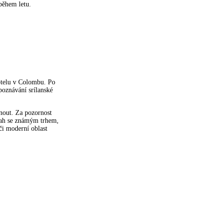
během letu.
hotelu v Colombu. Po
poznávání srílanské
nout. Za pozornost
ttah se známým trhem,
či moderní oblast