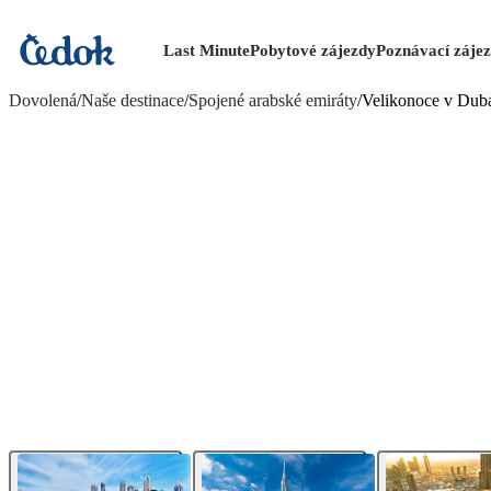
Last Minute
Pobytové zájezdy
Poznávací záje
více fotografií (9)
Dovolená
/
Naše destinace
/
Spojené arabské emiráty
/
Velikonoce v Duba