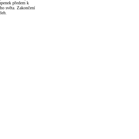
tupenek předem k
ého světa. Zakončení
leh.