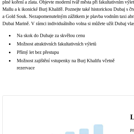
plné koření a zlata. Objevte moderní tvář města při fakultativním vý
Mallu a k ikonické Burj Khalifě. Poznejte také historickou Dubaj s čtv
a Gold Souk. Nezapomenutelným zážitkem je plavba vodním taxi abra 
Dubai Marině. V rámci individuálního volna si můžete užít Dubaj vl
Na skok do Dubaje za skvělou cenu
Možnost atraktivních fakultativních výletů
Přímý let bez přestupu
Možnost zajištění vstupenky na Burj Khalifu včetně
rezervace
L
Př