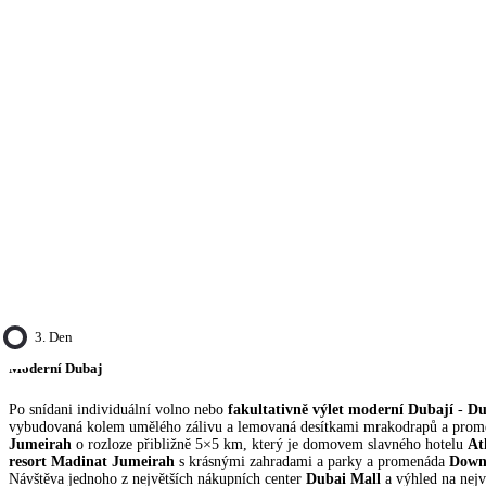
3. Den
Moderní Dubaj
Po snídani individuální volno nebo
fakultativně výlet moderní Dubají
-
Du
vybudovaná kolem umělého zálivu a lemovaná desítkami mrakodrapů a pro
Jumeirah
o rozloze přibližně 5×5 km, který je domovem slavného hotelu
At
resort Madinat Jumeirah
s krásnými zahradami a parky a promenáda
Down
Návštěva jednoho z největších nákupních center
Dubai Mall
a výhled na nejv