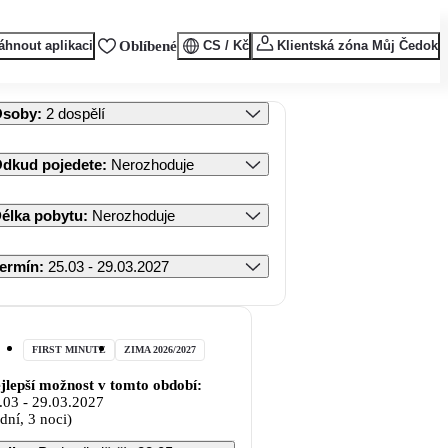
áhnout aplikaci
Oblíbené
CS / Kč
Klientská zóna Můj Čedok
Osoby
:
2 dospělí
dkud pojedete
:
Nerozhoduje
élka pobytu
:
Nerozhoduje
ermín
:
25.03 - 29.03.2027
FIRST MINUTE
ZIMA 2026/2027
jlepší možnost v tomto období:
.03
-
29.03.2027
 dní, 3 noci)