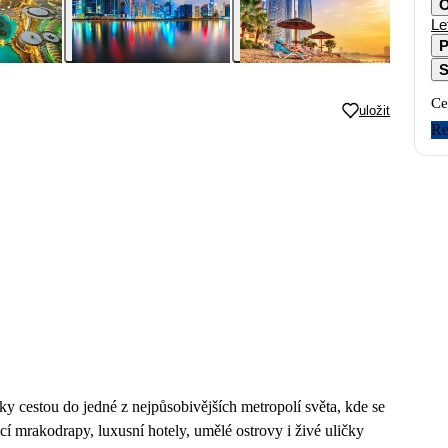
O
Le
P
S
Ce
uložit
Re
tky cestou do jedné z nejpůsobivějších metropolí světa, kde se
cí mrakodrapy, luxusní hotely, umělé ostrovy i živé uličky