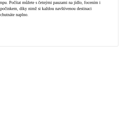
mpu. Počítat můžete s četnými pauzami na jídlo, focením i
počinkem, díky nimž si každou navštívenou destinaci
chutnáte naplno.