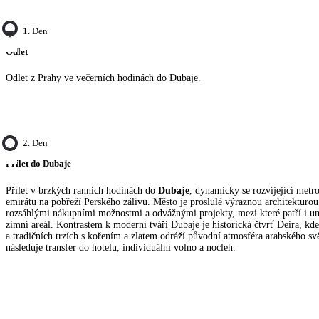
1. Den
Odlet
Odlet z Prahy ve večerních hodinách do Dubaje.
2. Den
Přílet do Dubaje
Přílet v brzkých ranních hodinách do
Dubaje
, dynamicky se rozvíjející metr
emirátu na pobřeží Perského zálivu. Město je proslulé výraznou architekturou
rozsáhlými nákupními možnostmi a odvážnými projekty, mezi které patří i um
zimní areál. Kontrastem k moderní tváři Dubaje je historická čtvrť Deira, kd
a tradičních trzích s kořením a zlatem odráží původní atmosféra arabského svě
následuje transfer do hotelu, individuální volno a nocleh.