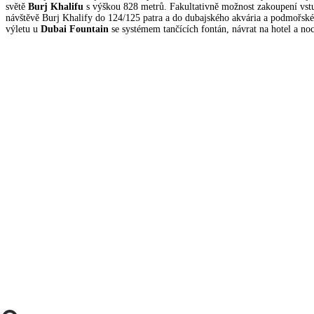
světě
Burj Khalifu
s výškou 828 metrů. Fakultativně možnost zakoupení vs
návštěvě Burj Khalify do 124/125 patra a do dubajského akvária a podmořsk
výletu u
Dubai Fountain
se systémem tančících fontán, návrat na hotel a noc