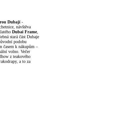
arou Dubají
-
hetnice, návštěva
zlatého
Dubai Frame
,
lebná stará část Dubaje
 původní podobu
ným časem k nákupům –
ální volno. Večer
 dhow z teakového
akodrapy, a to za