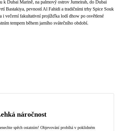
letu k Dubai Marině, na palmový ostrov Jumeirah, do Dubai
rtí Bastakiya, pevností Al Fahidi a tradičními trhy Spice Souk
i večerní fakultativní projížďka lodí dhow po osvětlené
astním tempem během jarního svátečního období.
ehká náročnost
enechte spěch ostatním! Objevování probíhá v poklidném