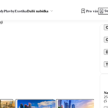
zdy
Plavby
Exotika
Další nabídka
Pro vás
St
ji
O
D
T
Ne
25
(5