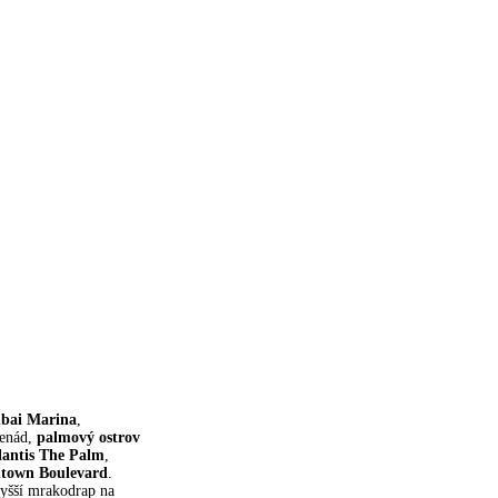
bai Marina
,
menád,
palmový ostrov
lantis The Palm
,
town Boulevard
.
yšší mrakodrap na