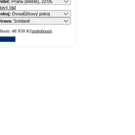
dlet
:
Praha (letiště), 22:05
tový řád
okoj
:
Dvoulůžkový pokoj
trava
:
Snídaně
lkem:
48 958 Kč
podrobnosti
zervujte