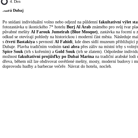
4. Den
Stará Dubaj
Po snídani individuální volno nebo odjezd na půldenní
fakultativní výlet st
fotozastávka u ikonického 7* hotelu
Burj Al Arab
známého pro svůj tvar plac
půvabné mešity
Al Farouk Jumeirah (Blue Mosque)
, zastávka na focení u 
odkud se otevírají pohledy na historickou i moderní část města. Následuje ma
s
čtvrtí Bastakiya
s pevností
Al Fahidi
, kde dnes sídlí muzeum přibližující
Dubaje. Plavba tradičním vodním
taxi abra
přes záliv na místní trhy s vol
Spice Souk
(trh s kořením) a
Gold Souk
(trh se zlatem). Odpoledne individu
možnost
fakultativní projížďky po Dubai Marina
na tradiční arabské lodi
dřeva, během níž lze obdivovat osvětlené mešity, mosty, moderní budovy i mr
doprovodu hudby a barbecue večeře. Návrat do hotelu, nocleh.