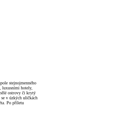
opole stejnojmenného
, luxusními hotely,
ělé ostrovy či krytý
e se v úzkých uličkách
ta. Po příletu