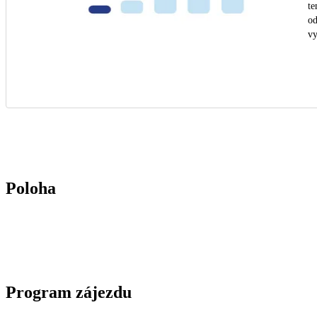
te
od
vy
Poloha
Program zájezdu