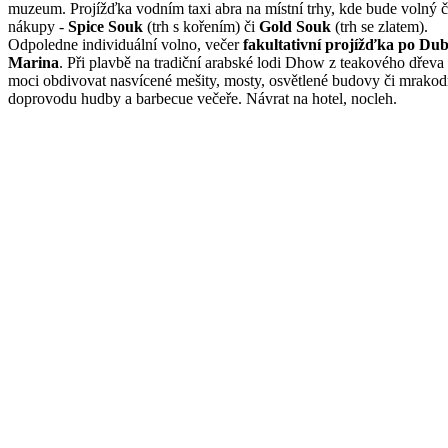
muzeum. Projížďka vodním taxi abra na místní trhy, kde bude volný č
nákupy -
Spice Souk
(trh s kořením) či
Gold Souk
(trh se zlatem).
Odpoledne individuální volno, večer
fakultativní projížďka po Dub
Marina
. Při plavbě na tradiční arabské lodi Dhow z teakového dřeva
moci obdivovat nasvícené mešity, mosty, osvětlené budovy či mrakod
doprovodu hudby a barbecue večeře. Návrat na hotel, nocleh.