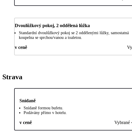
Dvoulůžkový pokoj, 2 oddělená lůžka
Standardní dvoulůžkový pokoj se 2 oddělenými lůžky, samostatná
koupelna se sprchou/vanou a toaletou.
v ceně
Vy
Strava
Snídaně
Snídaně formou bufetu.
Podávány přímo v hotelu.
v ceně
Vybrané