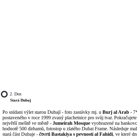
2. Den
Stará Dubaj
Po snídani výlet starou Dubají - foto zastávky mj. u
Burj al Arab
- 7
postaveného v roce 1999 zvaný plachetnice pro svůj tvar. Pokračujete
největší mešitě ve městě -
Jumeirah Mosque
vyobrazené na bankovc
hodnotě 500 dirhamů, fotostop u zlatého Dubai Frame. Následuje ma
stará část Dubaje -
čtvrti Bastakiya s pevností al Fahidi
, ve které dn