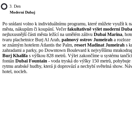
3. Den
Moderní Dubaj
Po snídani volno k individuálnímu programu, které můžete využít k n
města, nákupům či koupání. Večer
fakultativně výlet moderní Duba
nejluxusnější části města ležící na umělém zálivu
Dubai Marina
, hot
tvaru plachetnice Burj Al Arab,
palmový ostrov Jumeirah
a rozloze
se známým hotelem Atlantis the Palm,
resort Madinat Jumeirah
s k
zahradami a parky, po Downtown Boulevard k nejvyššímu mrakodrap
Burj Khalifa
s výškou 828 metrů. Výlet zakončíme u systému tančíc
fontán
Dubai Fountain
- voda tryská do výšky 150 metrů, pohybuje 
rytmu arabské hudby, která ji doprovází a nechybí světelná show. Náv
hotel, nocleh.