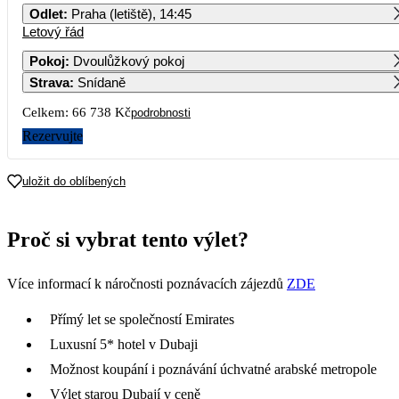
Odlet
:
Praha (letiště), 14:45
Letový řád
1
2
3
4
5
6
Pokoj
:
Dvoulůžkový pokoj
Strava
:
Snídaně
7
8
9
10
11
12
13
Celkem:
66 738 Kč
podrobnosti
14
15
16
17
18
19
20
Rezervujte
21
22
23
24
25
26
27
uložit do oblíbených
33 369
28
29
30
31
Proč si vybrat tento výlet?
Více informací k náročnosti poznávacích zájezdů
ZDE
Přímý let se společností Emirates
Luxusní 5* hotel v Dubaji
Možnost koupání i poznávání úchvatné arabské metropole
Výlet starou Dubají v ceně