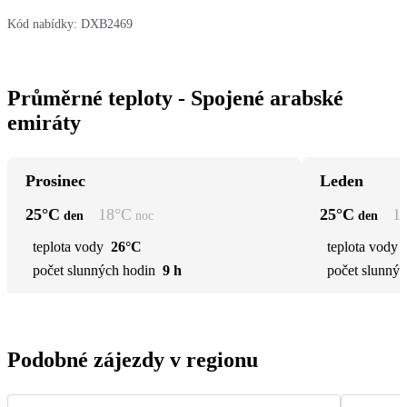
Kód nabídky:
DXB2469
Průměrné teploty - Spojené arabské
emiráty
Prosinec
Leden
25
°C
18
°C
25
°C
1
den
noc
den
teplota vody
26°C
teplota vody
počet slunných hodin
9 h
počet slunnýc
Podobné zájezdy v regionu