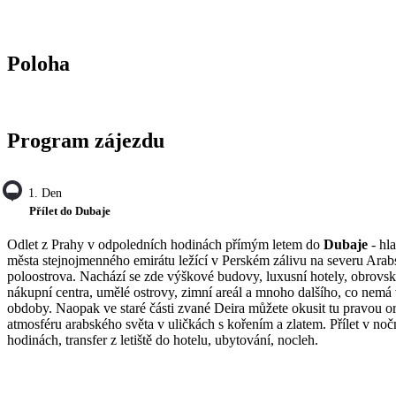
Poloha
Program zájezdu
1. Den
Přílet do Dubaje
Odlet z Prahy v odpoledních hodinách přímým letem do
Dubaje
- hl
města stejnojmenného emirátu ležící v Perském zálivu na severu Ara
poloostrova. Nachází se zde výškové budovy, luxusní hotely, obrovs
nákupní centra, umělé ostrovy, zimní areál a mnoho dalšího, co nemá 
obdoby. Naopak ve staré části zvané Deira můžete okusit tu pravou or
atmosféru arabského světa v uličkách s kořením a zlatem. Přílet v noč
hodinách, transfer z letiště do hotelu, ubytování, nocleh.