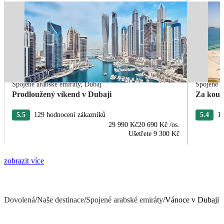
Spojené arabské emiráty
,
Dubaj
Spojené a
Prodloužený víkend v Dubaji
Za koup
5.5
129 hodnocení zákazníků
5.4
10
29 990 Kč
20 690 Kč
/os.
Ušetřete
9 300 Kč
zobrazit více
Dovolená
/
Naše destinace
/
Spojené arabské emiráty
/
Vánoce v Dubaji