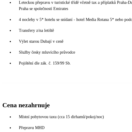
Leteckou přepravu v turistické třídě včetně tax a příplatků Praha-D
Praha se společností Emirates
4 noclehy v 5* hotelu se snídaní - hotel Media Rotana 5* nebo pod
Transfery z/na letiště
Výlet starou Dubají v ceně
Služby česky mluvícího průvodce
Pojištění dle zák. č. 159/99 Sb.
Cena nezahrnuje
Místní pobytovou taxu (cca 15 dirhamů/pokoj/noc)
Přepravu MHD