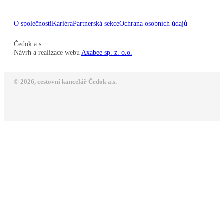
O společnosti
Kariéra
Partnerská sekce
Ochrana osobních údajů
Čedok a.s
Návrh a realizace webu
Axabee sp. z. o.o.
© 2026, cestovní kancelář Čedok a.s.