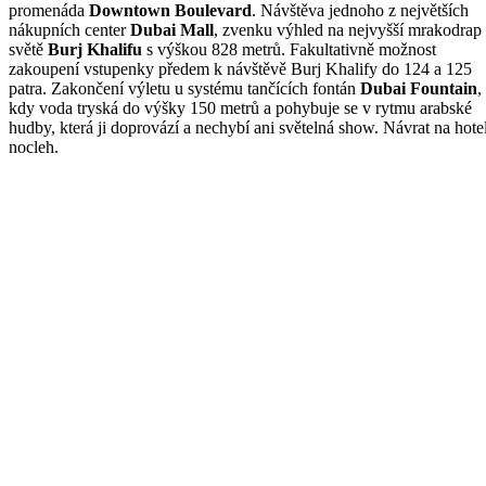
promenáda
Downtown Boulevard
. Návštěva jednoho z největších
nákupních center
Dubai Mall
, zvenku výhled na nejvyšší mrakodrap
světě
Burj Khalifu
s výškou 828 metrů. Fakultativně možnost
zakoupení vstupenky předem k návštěvě Burj Khalify do 124 a 125
patra. Zakončení výletu u systému tančících fontán
Dubai Fountain
,
kdy voda tryská do výšky 150 metrů a pohybuje se v rytmu arabské
hudby, která ji doprovází a nechybí ani světelná show. Návrat na hote
nocleh.