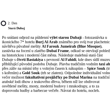
2. Den
Stará Dubaj
Po snídani odjezd na půldenní
výlet starou Dubají
- fotozastávka u
ikonického 7* hotelu
Burj Al Arab
známého pro svůj tvar plachetnic
návštěva půvabné mešity
Al Farouk Jumeirah (Blue Mosque)
,
zastávka na focení u zlatého
Dubai Frame
, odkud se otevírají pohle
na historickou i moderní část města. Následuje malebná stará část
Dubaje s
čtvrtí Bastakiya
s pevností
Al Fahidi
, kde dnes sídlí muz
přibližující původní podobu Dubaje. Plavba tradičním vodním
taxi a
přes záliv na místní trhy s volným časem k nákupům –
Spice Souk
(t
s kořením) a
Gold Souk
(trh se zlatem). Odpoledne individuální voln
večer možnost
fakultativní projížďky po Dubai Marina
na tradiční
arabské lodi dhow z teakového dřeva, během níž lze obdivovat
osvětlené mešity, mosty, moderní budovy i mrakodrapy, a to za
doprovodu hudby a barbecue večeře. Návrat do hotelu, nocleh.