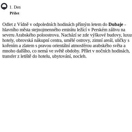
1. Den
Přílet
Odlet z Vídně v odpoledních hodinách přímým letem do
Dubaje
-
hlavního města stejnojmenného emirátu ležící v Perském zálivu na
severu Arabského poloostrova. Nachází se zde výškové budovy, luxu
hotely, obrovská nákupní centra, umělé ostrovy, zimní areál, uličky s
kořením a zlatem s pravou orientální atmosférou arabského světa a
mnoho dalšího, co nemá ve světě obdoby. Přílet v nočních hodinách,
transfer z letiště do hotelu, ubytování, nocleh.