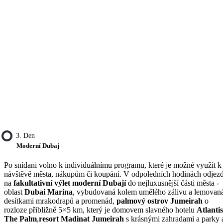
3. Den
Moderní Dubaj
Po snídani volno k individuálnímu programu, které je možné využít k
návštěvě města, nákupům či koupání. V odpoledních hodinách odjez
na
fakultativní výlet moderní Dubají
do nejluxusnější části města -
oblast
Dubai Marina
, vybudovaná kolem umělého zálivu a lemovan
desítkami mrakodrapů a promenád,
palmový ostrov Jumeirah
o
rozloze přibližně 5×5 km, který je domovem slavného hotelu
Atlantis
The Palm
,
resort Madinat Jumeirah
s krásnými zahradami a parky 