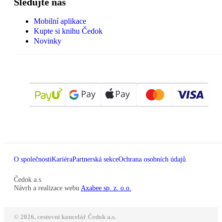
Sledujte nás
Mobilní aplikace
Kupte si knihu Čedok
Novinky
O společnosti
Kariéra
Partnerská sekce
Ochrana osobních údajů
Čedok a.s
Návrh a realizace webu
Axabee sp. z. o.o.
© 2026, cestovní kancelář Čedok a.s.