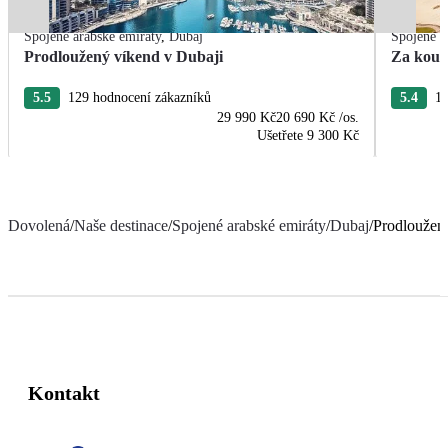
Spojené arabské emiráty
,
Dubaj
Spojené a
Prodloužený víkend v Dubaji
Za koup
5.5
129 hodnocení zákazníků
5.4
10
29 990 Kč
20 690 Kč
/os.
Ušetřete
9 300 Kč
Dovolená
/
Naše destinace
/
Spojené arabské emiráty
/
Dubaj
/
Prodloužený
Kontakt