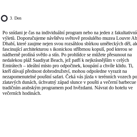
3. Den
Po snídani je čas na individuální program nebo na jeden z fakultativn
výletů. Doporučujeme návštěvu světově proslulého muzea Louvre A
Dhabí, které zaujme nejen svou rozsáhlou sbírkou uměleckých děl, ale
fascinující architekturou s ikonickou stříbrnou kopulí, pod kterou se
nádherně prolíná světlo a stín. Po prohlídce se můžete přesunout na
nedalekou pláž Saadiyat Beach, jež patří k nejkrásnějším v celých
Emirátech – ideální místo pro odpočinek, koupání a chvíle klidu. Ti,
kteří dávají přednost dobrodružství, mohou odpoledne vyrazit na
nezapomenutelné pouštní safari. Čeká vás jízda v terénních vozech p
zlatavých dunách, úchvatný západ slunce v poušti a večerní barbecue
tradičním arabským programem pod hvězdami. Návrat do hotelu ve
večerních hodinách.