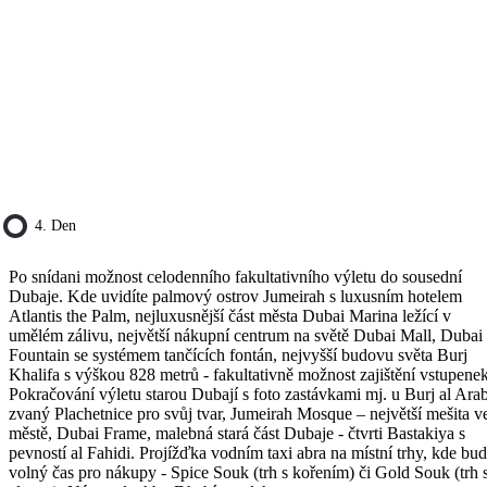
4. Den
Po snídani možnost celodenního fakultativního výletu do sousední
Dubaje. Kde uvidíte palmový ostrov Jumeirah s luxusním hotelem
Atlantis the Palm, nejluxusnější část města Dubai Marina ležící v
umělém zálivu, největší nákupní centrum na světě Dubai Mall, Dubai
Fountain se systémem tančících fontán, nejvyšší budovu světa Burj
Khalifa s výškou 828 metrů - fakultativně možnost zajištění vstupenek
Pokračování výletu starou Dubají s foto zastávkami mj. u Burj al Ara
zvaný Plachetnice pro svůj tvar, Jumeirah Mosque – největší mešita v
městě, Dubai Frame, malebná stará část Dubaje - čtvrti Bastakiya s
pevností al Fahidi. Projížďka vodním taxi abra na místní trhy, kde bu
volný čas pro nákupy - Spice Souk (trh s kořením) či Gold Souk (trh 