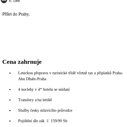
6. Den
Přílet do Prahy.
Cena zahrnuje
Leteckou přepravu v turistické třídě včetně tax a příplatků Praha-
Abu Dhabi-Praha
4 noclehy v 4* hotelu se snídaní
Transfery z/na letiště
Služby česky mluvícího průvodce
Pojištění dle zák. č. 159/99 Sb.