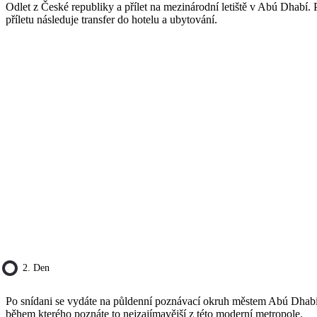
Odlet z České republiky a přílet na mezinárodní letiště v Abú Dhabí. 
příletu následuje transfer do hotelu a ubytování.
2. Den
Po snídani se vydáte na půldenní poznávací okruh městem Abú Dhabí
během kterého poznáte to nejzajímavější z této moderní metropole.