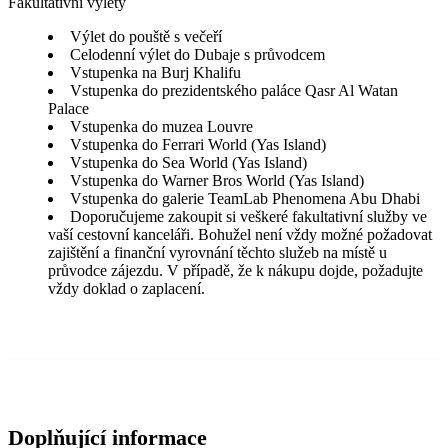
Fakultativní výlety
Výlet do pouště s večeří
Celodenní výlet do Dubaje s průvodcem
Vstupenka na Burj Khalifu
Vstupenka do prezidentského paláce Qasr Al Watan
Palace
Vstupenka do muzea Louvre
Vstupenka do Ferrari World (Yas Island)
Vstupenka do Sea World (Yas Island)
Vstupenka do Warner Bros World (Yas Island)
Vstupenka do galerie TeamLab Phenomena Abu Dhabi
Doporučujeme zakoupit si veškeré fakultativní služby ve
vaší cestovní kanceláři. Bohužel není vždy možné požadovat
zajištění a finanční vyrovnání těchto služeb na místě u
průvodce zájezdu. V případě, že k nákupu dojde, požadujte
vždy doklad o zaplacení.
Doplňující informace