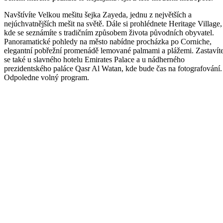
Navštívíte Velkou mešitu šejka Zayeda, jednu z největších a
nejúchvatnějších mešit na světě. Dále si prohlédnete Heritage Village,
kde se seznámíte s tradičním způsobem života původních obyvatel.
Panoramatické pohledy na město nabídne procházka po Corniche,
elegantní pobřežní promenádě lemované palmami a plážemi. Zastavít
se také u slavného hotelu Emirates Palace a u nádherného
prezidentského paláce Qasr Al Watan, kde bude čas na fotografování.
Odpoledne volný program.