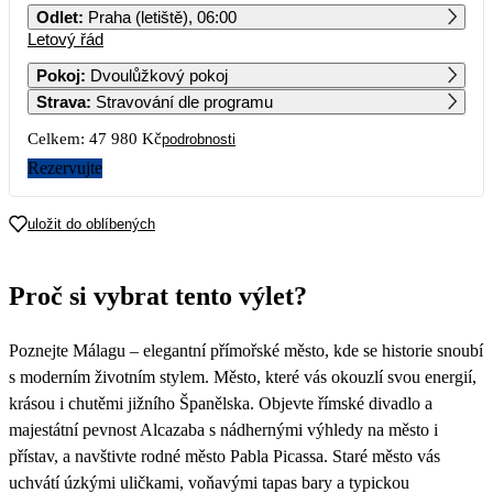
Odlet
:
Praha (letiště), 06:00
Letový řád
1
Pokoj
:
Dvoulůžkový pokoj
Strava
:
Stravování dle programu
2
3
4
5
6
7
8
Celkem:
47 980 Kč
podrobnosti
9
10
11
12
13
14
15
Rezervujte
23 990
16
17
18
19
20
21
22
uložit do oblíbených
23
24
25
26
27
28
29
Proč si vybrat tento výlet?
30
Poznejte Málagu – elegantní přímořské město, kde se historie snoubí
s moderním životním stylem. Město, které vás okouzlí svou energií,
krásou i chutěmi jižního Španělska. Objevte římské divadlo a
majestátní pevnost Alcazaba s nádhernými výhledy na město i
přístav, a navštivte rodné město Pabla Picassa. Staré město vás
uchvátí úzkými uličkami, voňavými tapas bary a typickou