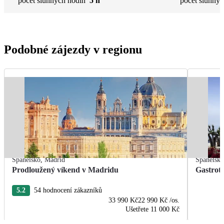
počet slunných hodin
5 h
počet slunnýc
Podobné zájezdy v regionu
Španělsko
,
Madrid
Španělsk
Prodloužený víkend v Madridu
Gastrot
5.2
54 hodnocení zákazníků
33 990 Kč
22 990 Kč
/os.
Ušetřete
11 000 Kč