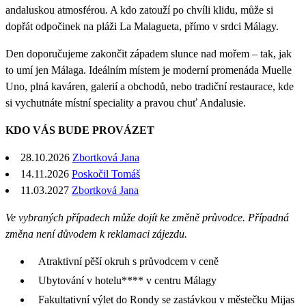
andaluskou atmosférou. A kdo zatouží po chvíli klidu, může si
dopřát odpočinek na pláži La Malagueta, přímo v srdci Málagy.
Den doporučujeme zakončit západem slunce nad mořem – tak, jak
to umí jen Málaga. Ideálním místem je moderní promenáda Muelle
Uno, plná kaváren, galerií a obchodů, nebo tradiční restaurace, kde
si vychutnáte místní speciality a pravou chuť Andalusie.
KDO VÁS BUDE PROVÁZET
28.10.2026
Zbortková Jana
14.11.2026
Poskočil Tomáš
11.03.2027
Zbortková Jana
Ve vybraných případech může dojít ke změně průvodce. Případná
změna není důvodem k reklamaci zájezdu.
Atraktivní pěší okruh s průvodcem v ceně
Ubytování v hotelu**** v centru Málagy
Fakultativní výlet do Rondy se zastávkou v městečku Mijas