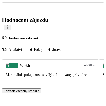
Hodnocení zájezdu
6.0
3 hodnocení zákazníků
5.6
Atraktivita
6
Pokoj
6
Strava
dub 2026
6
Vojtěch
Maximální spokojenost, skvělý a fundovaný průvodce.
V
Zobrazit všechny recenze