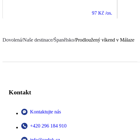
97 Kč
/os.
Dovolená
/
Naše destinace
/
Španělsko
/
Prodloužený víkend v Málaze
Kontakt
Kontaktujte nás
+420 296 184 910
info@cedok.cz