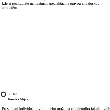
kde si pochutnáte na místních specialitách s pravou andaluskou
atmosféru.
3. Den
Ronda • Mijas
Po snídani individuální volno nebo možnost celodenního fakultativní