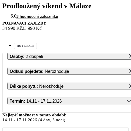
Prodloužený víkend v Málaze
6.0
3 hodnocení zákazníků
POZNÁVACÍ ZÁJEZDY
34 990 Kč
23 990 Kč
HOT DEALS
Osoby
:
2 dospělí
Odkud pojedete
:
Nerozhoduje
Délka pobytu
:
Nerozhoduje
Termín
:
14.11 - 17.11.2026
Listopad 2026
Nejlepší možnost v tomto období:
14.11
-
17.11.2026
(4 dny, 3 noci)
PO
ÚT
ST
ČT
PÁ
SO
NE