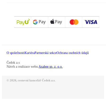
O společnosti
Kariéra
Partnerská sekce
Ochrana osobních údajů
Čedok a.s
Návrh a realizace webu
Axabee sp. z. o.o.
© 2026, cestovní kancelář Čedok a.s.