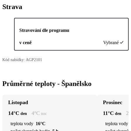
Strava
Stravování dle programu
v ceně
Vybrané
Kód nabídky:
AGP2101
Průměrné teploty - Španělsko
Listopad
Prosinec
14
°C
4
°C
11
°C
2
den
noc
den
teplota vody
16°C
teplota vody