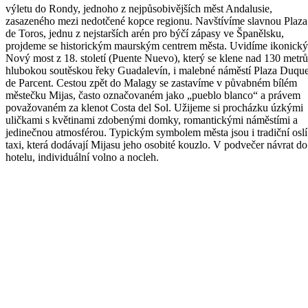
výletu do Rondy, jednoho z nejpůsobivějších měst Andalusie,
zasazeného mezi nedotčené kopce regionu. Navštívíme slavnou Plaza
de Toros, jednu z nejstarších arén pro býčí zápasy ve Španělsku,
projdeme se historickým maurským centrem města. Uvidíme ikonický
Nový most z 18. století (Puente Nuevo), který se klene nad 130 metrů
hlubokou soutěskou řeky Guadalevín, i malebné náměstí Plaza Duqu
de Parcent. Cestou zpět do Malagy se zastavíme v půvabném bílém
městečku Mijas, často označovaném jako „pueblo blanco“ a právem
považovaném za klenot Costa del Sol. Užijeme si procházku úzkými
uličkami s květinami zdobenými domky, romantickými náměstími a
jedinečnou atmosférou. Typickým symbolem města jsou i tradiční oslí
taxi, která dodávají Mijasu jeho osobité kouzlo. V podvečer návrat do
hotelu, individuální volno a nocleh.