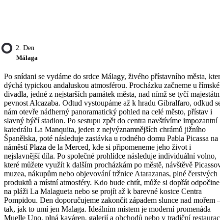
2. Den
Málaga
Po snídani se vydáme do srdce Málagy, živého přístavního města, kte
dýchá typickou andaluskou atmosférou. Procházku začneme u římsk
divadla, jedné z nejstarších památek města, nad nímž se tyčí majestátn
pevnost Alcazaba. Odtud vystoupáme až k hradu Gibralfaro, odkud s
nám otevře nádherný panoramatický pohled na celé město, přístav i
slavný býčí stadion. Po sestupu zpět do centra navštívíme impozantní
katedrálu La Manquita, jeden z nejvýznamnějších chrámů jižního
Španělska, poté následuje zastávka u rodného domu Pabla Picassa na
náměstí Plaza de la Merced, kde si připomeneme jeho život i
nejslavnější díla. Po společné prohlídce následuje individuální volno,
které můžete využít k dalším procházkám po městě, návštěvě Picasso
muzea, nákupům nebo objevování tržnice Atarazanas, plné čerstvých
produktů a místní atmosféry. Kdo bude chtít, může si dopřát odpočin
na pláži La Malagueta nebo se projít až k barevné kostce Centra
Pompidou. Den doporučujeme zakončit západem slunce nad mořem 
tak, jak to umí jen Malaga. Ideálním místem je moderní promenáda
Muelle Uno, plná kaváren, galerií a obchodů nebo v tradiční restaurac