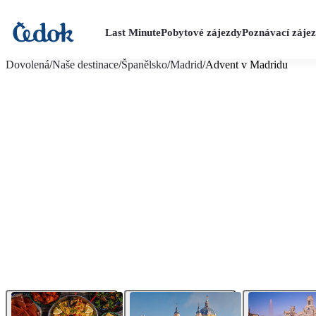
Last Minute
Pobytové zájezdy
Poznávací záje
více fotografií (15)
Dovolená
/
Naše destinace
/
Španělsko
/
Madrid
/
Advent v Madridu