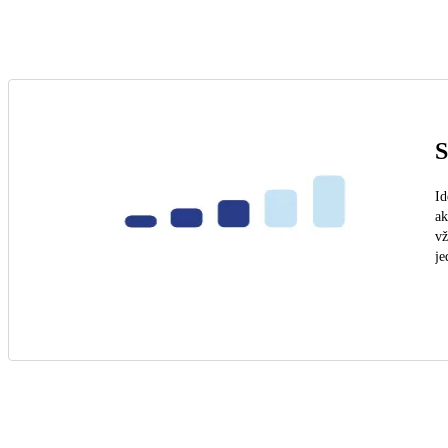
S
Id
ak
vž
je