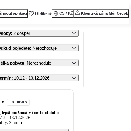
áhnout aplikaci
Oblíbené
CS / Kč
Klientská zóna Můj Čedok
Osoby
:
2 dospělí
dkud pojedete
:
Nerozhoduje
élka pobytu
:
Nerozhoduje
ermín
:
10.12 - 13.12.2026
HOT DEALS
jlepší možnost v tomto období:
.12
-
13.12.2026
 dny, 3 noci)