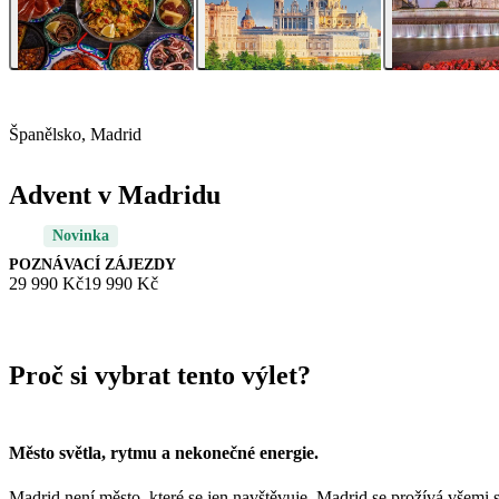
Španělsko, Madrid
Advent v Madridu
Novinka
POZNÁVACÍ ZÁJEZDY
29 990 Kč
19 990 Kč
Proč si vybrat tento výlet?
Město světla, rytmu a nekonečné energie.
Madrid není město, které se jen navštěvuje. Madrid se prožívá všemi 