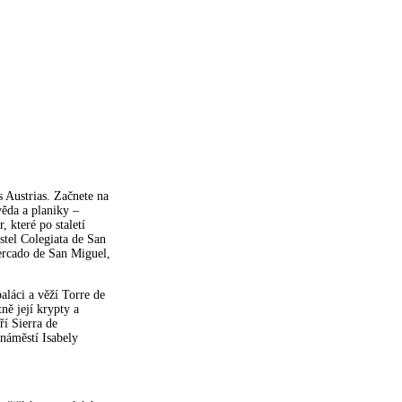
 Austrias. Začnete na
věda a planiky –
které po staletí
ostel Colegiata de San
Mercado de San Miguel,
aláci a věží Torre de
ě její krypty a
ří Sierra de
náměstí Isabely