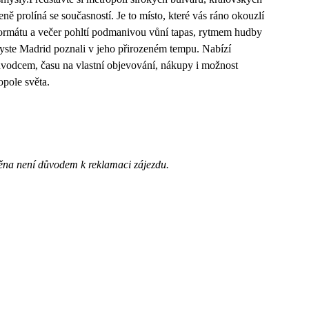
eně prolíná se současností. Je to místo, které vás ráno okouzlí
ormátu a večer pohltí podmanivou vůní tapas, rytmem hudby
byste Madrid poznali v jeho přirozeném tempu. Nabízí
vodcem, času na vlastní objevování, nákupy i možnost
opole světa.
ěna není důvodem k reklamaci zájezdu.