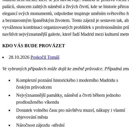
paláců, sluncem zalitých náměstí a živých čtvrtí, kde se historie přiroz
elegancí svých monumentů, odpoledne inspiruje uměním světového f
a bezstarostným španělským životem. Tento zájezd je sestaven tak, a
vyváženou kombinaci organizovaných prohlídek s profesionálním prů
navštívit nejvýznamnější galerie, které řadí Madrid mezi kulturní metr
KDO VÁS BUDE PROVÁZET
28.10.2026
Poskočil Tomáš
Ve vybraných případech může dojít ke změně průvodce. Případná zm
Komplexní poznání historického i moderního Madridu s
českým průvodcem
Nejvýznamnější památky, náměstí a čtvrti během jednoho
prodlouženého víkendu
Dostatek volného času pro návštěvu muzeí, nákupy i vlastní
objevování města
Náročnost zájezdu -střední