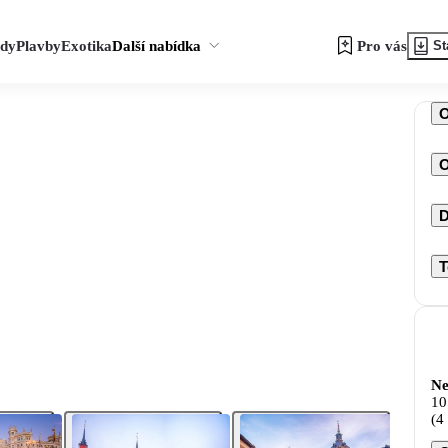
zdy
Plavby
Exotika
Další nabídka
Pro vás
St
O
D
T
Ne
10
(4