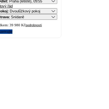
dlet
:
Praha (letiště), 09:55
tový řád
okoj
:
Dvoulůžkový pokoj
trava
:
Snídaně
lkem:
39 980 Kč
podrobnosti
zervujte