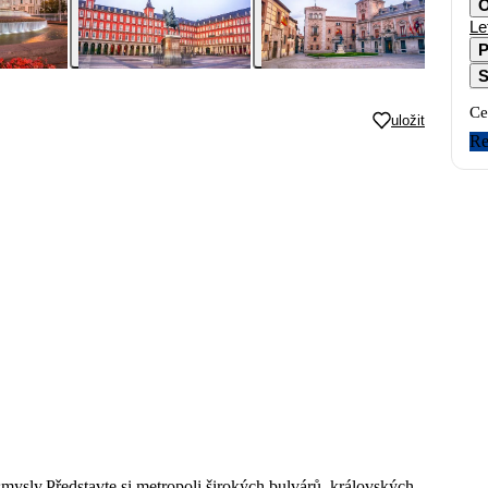
O
Le
P
S
Ce
uložit
Re
smysly.Představte si metropoli širokých bulvárů, královských