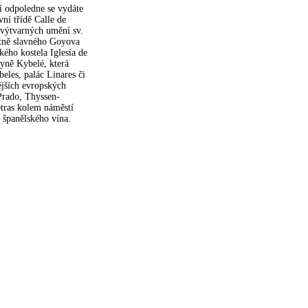
ní odpoledne se vydáte
vní třídě Calle de
 výtvarných umění sv.
etně slavného Goyova
ého kostela Iglesia de
hyně Kybelé, která
eles, palác Linares či
jších evropských
Prado, Thyssen-
etras kolem náměstí
o španělského vína.