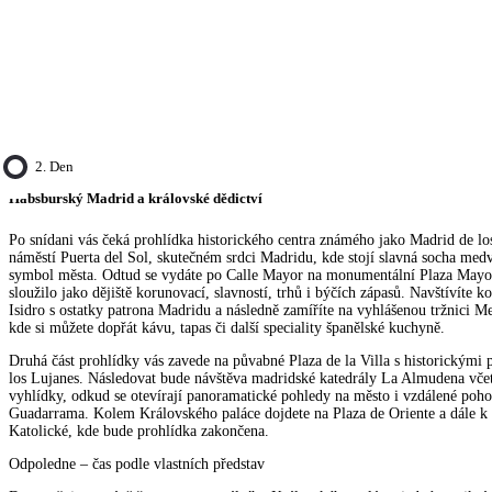
2. Den
Habsburský Madrid a královské dědictví
Po snídani vás čeká prohlídka historického centra známého jako Madrid de los
náměstí Puerta del Sol, skutečném srdci Madridu, kde stojí slavná socha med
symbol města. Odtud se vydáte po Calle Mayor na monumentální Plaza Mayor, 
sloužilo jako dějiště korunovací, slavností, trhů i býčích zápasů. Navštívíte k
Isidro s ostatky patrona Madridu a následně zamíříte na vyhlášenou tržnici 
kde si můžete dopřát kávu, tapas či další speciality španělské kuchyně.
Druhá část prohlídky vás zavede na půvabné Plaza de la Villa s historickými p
los Lujanes. Následovat bude návštěva madridské katedrály La Almudena včetn
vyhlídky, odkud se otevírají panoramatické pohledy na město i vzdálené poho
Guadarrama. Kolem Královského paláce dojdete na Plaza de Oriente a dále k 
Katolické, kde bude prohlídka zakončena.
Odpoledne – čas podle vlastních představ