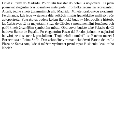
Odlet z Prahy do Madridu. Po příletu transfer do hotelu a ubytování. Již prv
poznávat elegantní tvář španělské metropole. Prohlídka začíná na reprezentati
Alcalá, jedné z nejvýznamnějších ulic Madridu. Minete Královskou akademii
Ferdinanda, kde jsou vystavena díla velkých mistrů španělského malířství vč
autoportrétu. Pokračovat budete kolem ikonické budovy Metropolis a historick
las Calatravas až na majestátní Plaza de Cibeles s monumentální fontánou bo
patří k nejvýraznějším symbolům města. Obdivovat budete také Palacio de Cib
budovu Banco de España. Po elegantním Paseo del Prado, jednom z nejkrásně
bulvárů, se dostanete k proslulému „Trojúhelníku umění“, tvořenému muzei 
Bornemisza a Reina Sofía. Den zakončíte v romantické čtvrti Barrio de las L
Plaza de Santa Ana, kde si můžete vychutnat první tapas či sklenku kvalitníh
Nocleh.