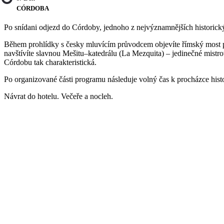
CÓRDOBA
Po snídani odjezd do Córdoby, jednoho z nejvýznamnějších historický
Během prohlídky s česky mluvícím průvodcem objevíte římský most př
navštívíte slavnou Mešitu–katedrálu (La Mezquita) – jedinečné mistrov
Córdobu tak charakteristická.
Po organizované části programu následuje volný čas k procházce hist
Návrat do hotelu. Večeře a nocleh.