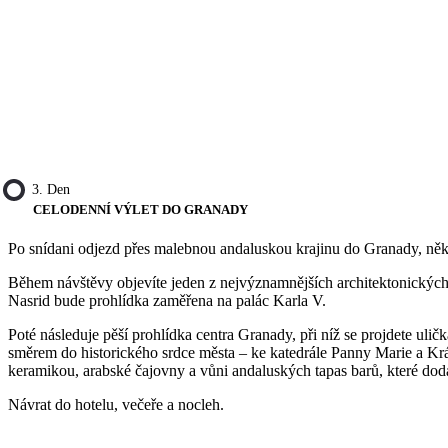
3. Den
CELODENNÍ VÝLET DO GRANADY
Po snídani odjezd přes malebnou andaluskou krajinu do Granady, něk
Během návštěvy objevíte jeden z nejvýznamnějších architektonický
Nasrid bude prohlídka zaměřena na palác Karla V.
Poté následuje pěší prohlídka centra Granady, při níž se projdete ul
směrem do historického srdce města – ke katedrále Panny Marie a Král
keramikou, arabské čajovny a vůni andaluských tapas barů, které dod
Návrat do hotelu, večeře a nocleh.