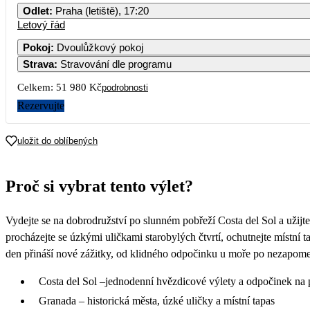
Odlet
:
Praha (letiště), 17:20
Letový řád
Pokoj
:
Dvoulůžkový pokoj
Strava
:
Stravování dle programu
Celkem:
51 980 Kč
podrobnosti
Rezervujte
uložit do oblíbených
Proč si vybrat tento výlet?
Vydejte se na dobrodružství po slunném pobřeží Costa del Sol a užij
procházejte se úzkými uličkami starobylých čtvrtí, ochutnejte místní 
den přináší nové zážitky, od klidného odpočinku u moře po nezapome
Costa del Sol –jednodenní hvězdicové výlety a odpočinek na 
Granada – historická města, úzké uličky a místní tapas