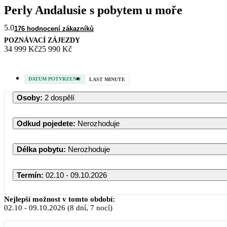
Perly Andalusie s pobytem u moře
5.0
176 hodnocení zákazníků
POZNÁVACÍ ZÁJEZDY
34 999 Kč
25 990 Kč
DATUM POTVRZENO
LAST MINUTE
Osoby
:
2 dospělí
Odkud pojedete
:
Nerozhoduje
Délka pobytu
:
Nerozhoduje
Termín
:
02.10 - 09.10.2026
Nejlepší možnost v tomto období:
02.10
-
09.10.2026
(8 dní, 7 nocí)