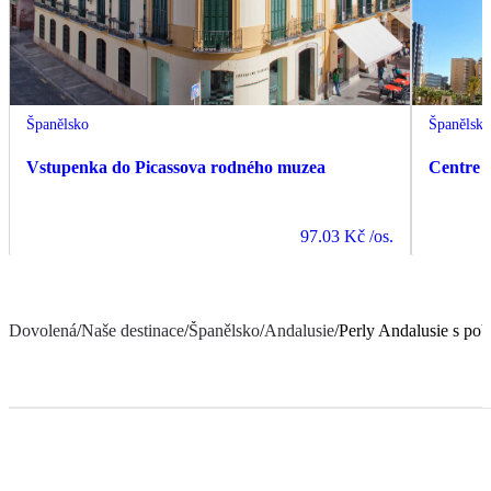
Španělsko
Španělsk
Vstupenka do Picassova rodného muzea
Centre 
97.03 Kč
/os.
Dovolená
/
Naše destinace
/
Španělsko
/
Andalusie
/
Perly Andalusie s po