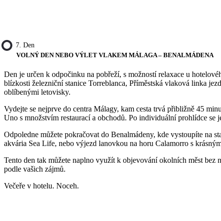
7. Den
VOLNÝ DEN NEBO VÝLET VLAKEM MÁLAGA – BENALMÁDENA
Den je určen k odpočinku na pobřeží, s možností relaxace u hotelové
blízkosti železniční stanice Torreblanca, Příměstská vlaková linka je
oblíbenými letovisky.
Vydejte se nejprve do centra Málagy, kam cesta trvá přibližně 45 min
Uno s množstvím restaurací a obchodů. Po individuální prohlídce se j
Odpoledne můžete pokračovat do Benalmádeny, kde vystoupíte na sta
akvária Sea Life, nebo výjezd lanovkou na horu Calamorro s krásným
Tento den tak můžete naplno využít k objevování okolních měst bez 
podle vašich zájmů.
Večeře v hotelu. Noceh.