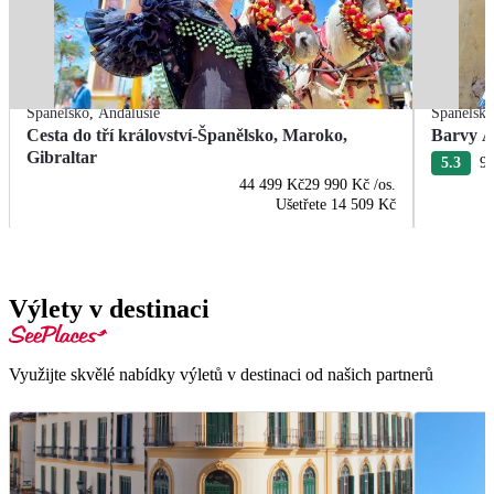
Španělsko
,
Andalusie
Španělsk
Cesta do tří království-Španělsko, Maroko,
Barvy A
Gibraltar
5.3
97
44 499 Kč
29 990 Kč
/os.
Ušetřete
14 509 Kč
Výlety v destinaci
Využijte skvělé nabídky výletů v destinaci od našich partnerů