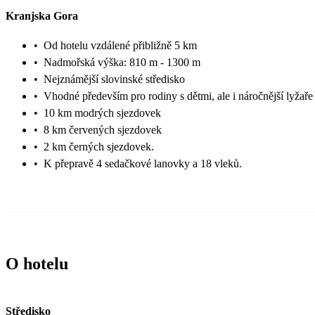
Kranjska Gora
•
Od hotelu vzdálené přibližně 5 km
•
Nadmořská výška: 810 m - 1300 m
•
Nejznámější slovinské středisko
•
Vhodné především pro rodiny s dětmi, ale i náročnější lyžaře
•
10 km modrých sjezdovek
•
8 km červených sjezdovek
•
2 km černých sjezdovek.
•
K přepravě 4 sedačkové lanovky a 18 vleků.
O hotelu
Středisko