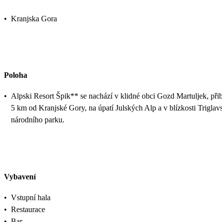
•
Kranjska Gora
Poloha
•
Alpski Resort Špik** se nachází v klidné obci Gozd Martuljek, přib
5 km od Kranjské Gory, na úpatí Julských Alp a v blízkosti Trigla
národního parku.
Vybavení
•
Vstupní hala
•
Restaurace
•
Bar