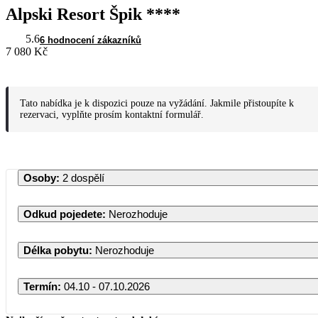
Alpski Resort Špik ****
5.6
6 hodnocení zákazníků
7 080 Kč
Tato nabídka je k dispozici pouze na vyžádání. Jakmile přistoupíte k
rezervaci, vyplňte prosím kontaktní formulář.
Osoby
:
2 dospělí
Odkud pojedete
:
Nerozhoduje
Délka pobytu
:
Nerozhoduje
Termín
:
04.10 - 07.10.2026
Říjen 2026