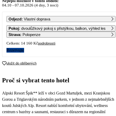
Nejlepší možnost v tomto období:
04.10
-
07.10.2026
(4 dny, 3 noci)
PO
ÚT
ST
ČT
PÁ
SO
NE
Odjezd
:
Vlastní doprava
1
2
3
4
Pokoj
:
dvoulůžkový pokoj s přistýlkou, balkon, výhled les
7 080
Strava
:
Polopenze
5
6
7
8
9
10
11
Celkem:
14 160 Kč
podrobnosti
7 080
7 080
7 080
Rezervujte
12
13
14
15
16
17
18
7 080
7 080
7 080
uložit do oblíbených
19
20
21
22
23
24
25
7 080
7 080
7 950
Proč si vybrat tento hotel
26
27
28
29
30
31
7 950
7 950
7 950
7 950
7 950
7 950
Alpski Resort Špik** leží v obci Gozd Martuljek, mezi Kranjskou
Gorou a Triglavským národním parkem, v jednom z nejmalebnějších
koutů Julských Alp. Resort nabízí komfortní ubytování, wellness
centrum s bazény a saunami, restauraci s důrazem na regionální