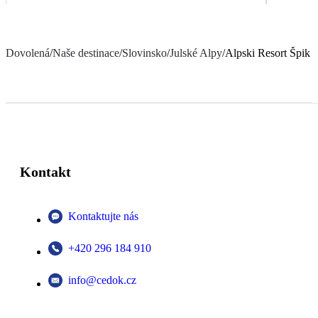
Dovolená
/
Naše destinace
/
Slovinsko
/
Julské Alpy
/
Alpski Resort Špik 
Kontakt
Kontaktujte nás
+420 296 184 910
info@cedok.cz