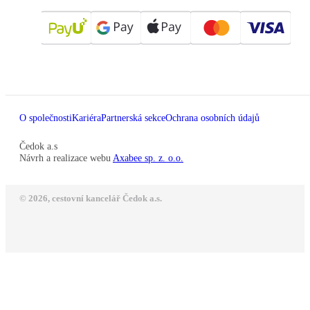
O společnosti
Kariéra
Partnerská sekce
Ochrana osobních údajů
Čedok a.s
Návrh a realizace webu
Axabee sp. z. o.o.
© 2026, cestovní kancelář Čedok a.s.