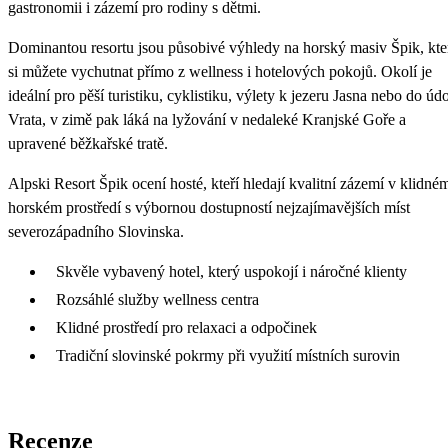
gastronomii i zázemí pro rodiny s dětmi.
Dominantou resortu jsou působivé výhledy na horský masiv Špik, kte
si můžete vychutnat přímo z wellness i hotelových pokojů. Okolí je
ideální pro pěší turistiku, cyklistiku, výlety k jezeru Jasna nebo do údo
Vrata, v zimě pak láká na lyžování v nedaleké Kranjské Goře a
upravené běžkařské tratě.
Alpski Resort Špik ocení hosté, kteří hledají kvalitní zázemí v klidné
horském prostředí s výbornou dostupností nejzajímavějších míst
severozápadního Slovinska.
Skvěle vybavený hotel, který uspokojí i náročné klienty
Rozsáhlé služby wellness centra
Klidné prostředí pro relaxaci a odpočinek
Tradiční slovinské pokrmy při využití místních surovin
Recenze