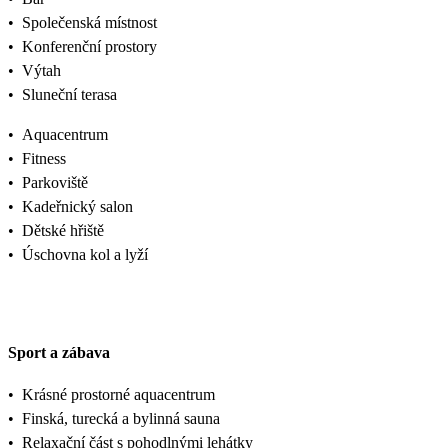
•
Společenská místnost
•
Konferenční prostory
•
Výtah
•
Sluneční terasa
•
Aquacentrum
•
Fitness
•
Parkoviště
•
Kadeřnický salon
•
Dětské hřiště
•
Úschovna kol a lyží
Sport a zábava
•
Krásné prostorné aquacentrum
•
Finská, turecká a bylinná sauna
•
Relaxační část s pohodlnými lehátky