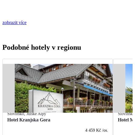
zobrazit více
Podobné hotely v regionu
Slovinsko
,
Julské Alpy
Slovinsko
Hotel Kranjska Gora
Hotel M
4 459 Kč
/os.