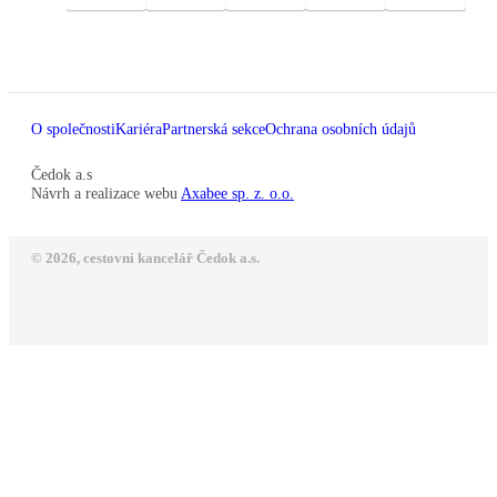
O společnosti
Kariéra
Partnerská sekce
Ochrana osobních údajů
Čedok a.s
Návrh a realizace webu
Axabee sp. z. o.o.
© 2026, cestovní kancelář Čedok a.s.