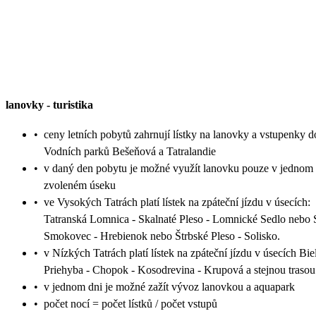
lanovky
-
turistika
•
ceny letních pobytů zahrnují lístky na lanovky a vstupenky d
Vodních parků Bešeňová a Tatralandie
•
v daný den pobytu je možné využít lanovku pouze v jednom
zvoleném úseku
•
ve Vysokých Tatrách platí lístek na zpáteční jízdu v úsecích:
Tatranská Lomnica - Skalnaté Pleso - Lomnické Sedlo nebo 
Smokovec - Hrebienok nebo Štrbské Pleso - Solisko.
•
v Nízkých Tatrách platí lístek na zpáteční jízdu v úsecích Bie
Priehyba - Chopok - Kosodrevina - Krupová a stejnou trasou
•
v jednom dni je možné zažít vývoz lanovkou a aquapark
•
počet nocí = počet lístků / počet vstupů