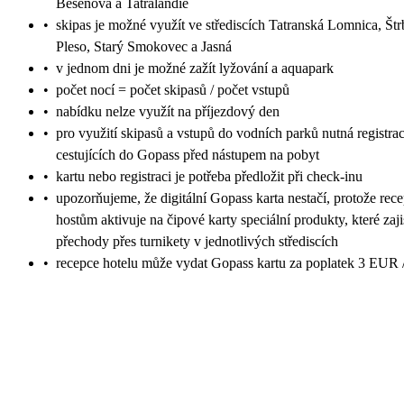
Bešeňová a Tatralandie
•
skipas je možné využít ve střediscích Tatranská Lomnica, Št
Pleso, Starý Smokovec a Jasná
•
v jednom dni je možné zažít lyžování a aquapark
•
počet nocí = počet skipasů / počet vstupů
•
nabídku nelze využít na příjezdový den
•
pro využití skipasů a vstupů do vodních parků nutná registra
cestujících do Gopass před nástupem na pobyt
•
kartu nebo registraci je potřeba předložit při check-inu
•
upozorňujeme, že digitální Gopass karta nestačí, protože rec
hostům aktivuje na čipové karty speciální produkty, které zaji
přechody přes turnikety v jednotlivých střediscích
•
recepce hotelu může vydat Gopass kartu za poplatek 3 EUR /