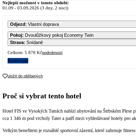
Nejlepší možnost v tomto období:
01.09
-
03.09.2026
(3 dny, 2 noci)
PO
ÚT
ST
Odjezd
:
Vlastní doprava
1
2
Pokoj
:
Dvoulůžkový pokoj Economy Twin
2 939
2 9
Strava
:
Snídaně
7
8
9
Celkem:
5 878 Kč
podrobnosti
2 939
2 939
2 9
Rezervujte
14
15
16
2 939
2 939
2 9
uložit do oblíbených
21
22
23
2 939
2 939
2 9
Proč si vybrat tento hotel
28
29
30
2 939
2 939
2 9
Hotel FIS ve Vysokých Tatrách nabízí ubytování na Štrbském Plese př
cca 1 346 m pod vrcholy Tater a patří mezi vyhledávané hotely pro a
Velkým benefitem je rozsáhlé sportovní zázemí, které zahrnuje fitnes