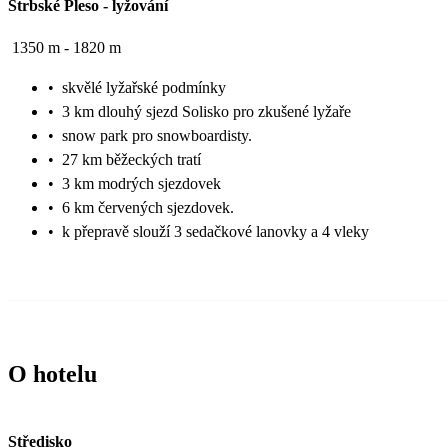
Štrbské Pleso
-
lyžování
1350 m - 1820 m
•
skvělé lyžařské podmínky
•
3 km dlouhý sjezd Solisko pro zkušené lyžaře
•
snow park pro snowboardisty.
•
27 km běžeckých tratí
•
3 km modrých sjezdovek
•
6 km červených sjezdovek.
•
k přepravě slouží 3 sedačkové lanovky a 4 vleky
O hotelu
Středisko