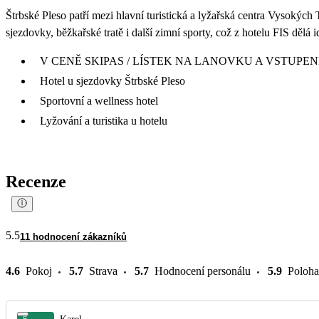
Štrbské Pleso patří mezi hlavní turistická a lyžařská centra Vysokých
sjezdovky, běžkařské tratě i další zimní sporty, což z hotelu FIS děl
V CENĚ SKIPAS / LÍSTEK NA LANOVKU A VSTUP
Hotel u sjezdovky Štrbské Pleso
Sportovní a wellness hotel
Lyžování a turistika u hotelu
Recenze
5.5
11 hodnocení zákazníků
4.6
Pokoj
5.7
Strava
5.7
Hodnocení personálu
5.9
Poloha