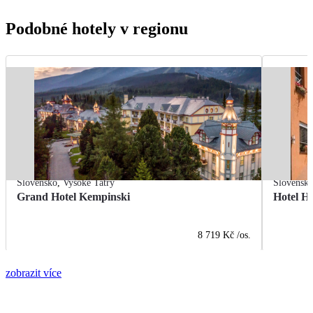
Podobné hotely v regionu
Slovensko
,
Vysoké Tatry
Slovensk
Grand Hotel Kempinski
Hotel H
8 719 Kč
/os.
zobrazit více