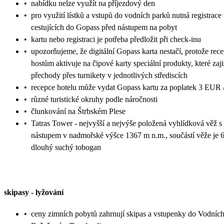
•
nabídku nelze využít na příjezdový den
•
pro využití lístků a vstupů do vodních parků nutná registrace
cestujících do Gopass před nástupem na pobyt
•
kartu nebo registraci je potřeba předložit při check-inu
•
upozorňujeme, že digitální Gopass karta nestačí, protože rec
hostům aktivuje na čipové karty speciální produkty, které zaji
přechody přes turnikety v jednotlivých střediscích
•
recepce hotelu může vydat Gopass kartu za poplatek 3 EUR /
•
různé turistické okruhy podle náročnosti
•
člunkování na Štrbském Plese
•
Tatras Tower - nejvyšší a nejvýše položená vyhlídková věž s
nástupem v nadmořské výšce 1367 m n.m., součástí věže je 
dlouhý suchý tobogan
skipasy
-
lyžování
•
ceny zimních pobytů zahrnují skipas a vstupenky do Vodníc