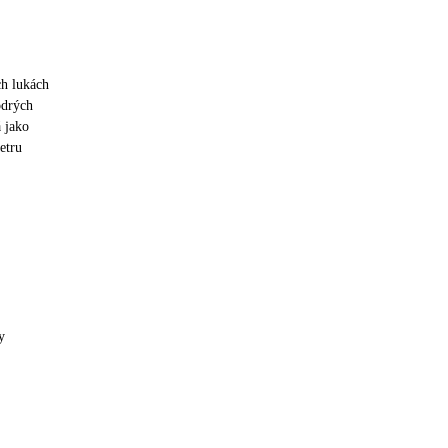
ch lukách
odrých
 jako
etru
y