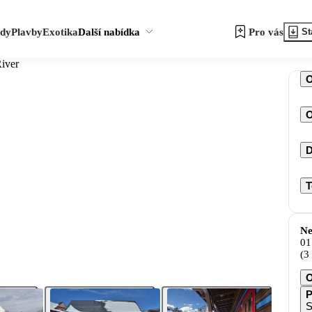
zdy
Plavby
Exotika
Další nabídka
Pro vás
St
iver
O
D
T
Ne
01
(3
O
P
S