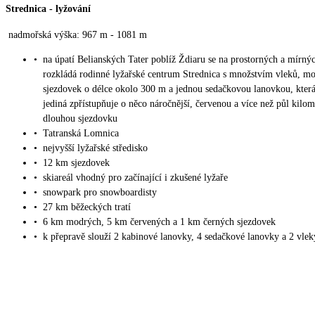
Strednica
-
lyžování
nadmořská výška: 967 m - 1081 m
•
na úpatí Belianských Tater poblíž Ždiaru se na prostorných a mírný
rozkládá rodinné lyžařské centrum Strednica s množstvím vleků, m
sjezdovek o délce okolo 300 m a jednou sedačkovou lanovkou, která
jediná zpřístupňuje o něco náročnější, červenou a více než půl kilom
dlouhou sjezdovku
•
Tatranská Lomnica
•
nejvyšší lyžařské středisko
•
12 km sjezdovek
•
skiareál vhodný pro začínající i zkušené lyžaře
•
snowpark pro snowboardisty
•
27 km běžeckých tratí
•
6 km modrých, 5 km červených a 1 km černých sjezdovek
•
k přepravě slouží 2 kabinové lanovky, 4 sedačkové lanovky a 2 vlek