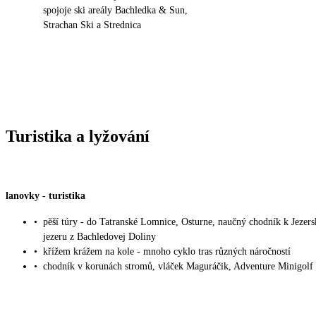
spojoje ski areály Bachledka & Sun,
Strachan Ski a Strednica
Turistika a lyžování
lanovky
-
turistika
•
pěší túry - do Tatranské Lomnice, Osturne, naučný chodník k Jezer
jezeru z Bachledovej Doliny
•
křížem krážem na kole - mnoho cyklo tras různých náročností
•
chodník v korunách stromů, vláček Maguráčik, Adventure Minigolf