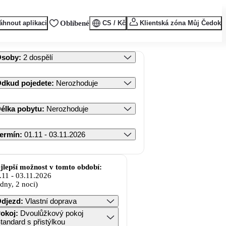
áhnout aplikaci
Oblíbené
CS / Kč
Klientská zóna Můj Čedok
Osoby
:
2 dospělí
dkud pojedete
:
Nerozhoduje
élka pobytu
:
Nerozhoduje
ermín
:
01.11 - 03.11.2026
jlepší možnost v tomto období:
.11
-
03.11.2026
 dny, 2 noci)
djezd
:
Vlastní doprava
okoj
:
Dvoulůžkový pokoj
tandard s přistýlkou