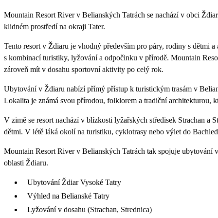
Mountain Resort River v Belianských Tatrách se nachází v obci Ždia
klidném prostředí na okraji Tater.
Tento resort v Ždiaru je vhodný především pro páry, rodiny s dětmi a 
s kombinací turistiky, lyžování a odpočinku v přírodě. Mountain Resort
zároveň mít v dosahu sportovní aktivity po celý rok.
Ubytování v Ždiaru nabízí přímý přístup k turistickým trasám v Belia
Lokalita je známá svou přírodou, folklorem a tradiční architekturou, 
V zimě se resort nachází v blízkosti lyžařských středisek Strachan a S
dětmi. V létě láká okolí na turistiku, cyklotrasy nebo výlet do Bach
Mountain Resort River v Belianských Tatrách tak spojuje ubytování v 
oblasti Ždiaru.
Ubytování Ždiar Vysoké Tatry
Výhled na Belianské Tatry
Lyžování v dosahu (Strachan, Strednica)