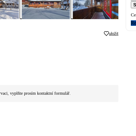
S
Ce
Re
uložit
rvaci, vyplňte prosím kontaktní formulář.