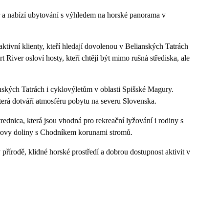
r a nabízí ubytování s výhledem na horské panorama v
aktivní klienty, kteří hledají dovolenou v Belianských Tatrách
 River osloví hosty, kteří chtějí být mimo rušná střediska, ale
nských Tatrách i cyklovýletům v oblasti Spišské Magury.
která dotváří atmosféru pobytu na severu Slovenska.
trednica, která jsou vhodná pro rekreační lyžování i rodiny s
ledovy doliny s Chodníkem korunami stromů.
přírodě, klidné horské prostředí a dobrou dostupnost aktivit v