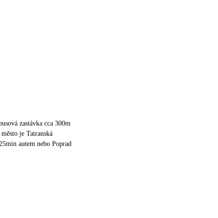
obusová zastávka cca 300m
í město je Tatranská
25min autem nebo Poprad