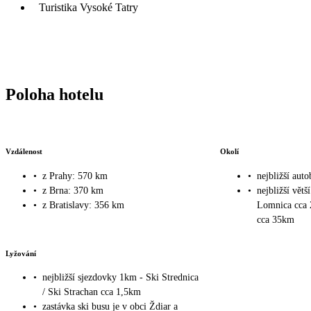
Turistika Vysoké Tatry
Poloha hotelu
Vzdálenost
Okolí
•
z Prahy: 570 km
•
nejbližší aut
•
z Brna: 370 km
•
nejbližší větš
•
z Bratislavy: 356 km
Lomnica cca 
cca 35km
Lyžování
•
nejbližší sjezdovky 1km - Ski Strednica
/ Ski Strachan cca 1,5km
•
zastávka ski busu je v obci Ždiar a