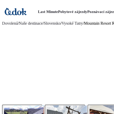
Last Minute
Pobytové zájezdy
Poznávací záje
více fotografií (16)
Dovolená
/
Naše destinace
/
Slovensko
/
Vysoké Tatry
/
Mountain Resort R