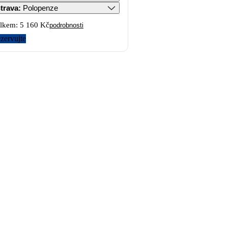
trava
:
Polopenze
lkem:
5 160 Kč
podrobnosti
zervujte