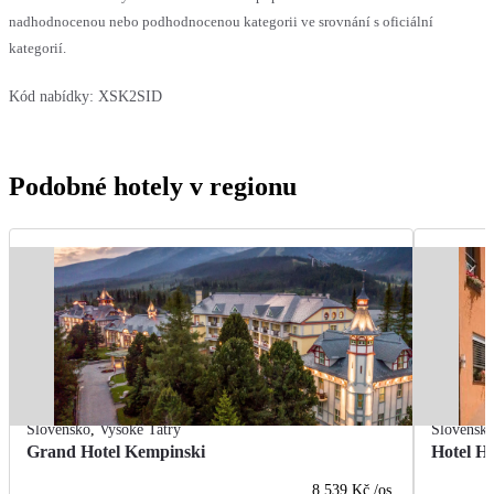
nadhodnocenou nebo podhodnocenou kategorii ve srovnání s oficiální
kategorií.
Kód nabídky:
XSK2SID
Podobné hotely v regionu
Slovensko
,
Vysoké Tatry
Slovensk
Grand Hotel Kempinski
Hotel H
8 539 Kč
/os.