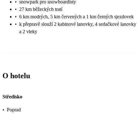
•
snowpark pro snowboardisty
•
27 km běžeckých tratí
•
6 km modrých, 5 km červených a 1 km černých sjezdovek
•
k přepravě slouží 2 kabinové lanovky, 4 sedačkové lanovky
a 2 vleky
O hotelu
Středisko
•
Poprad