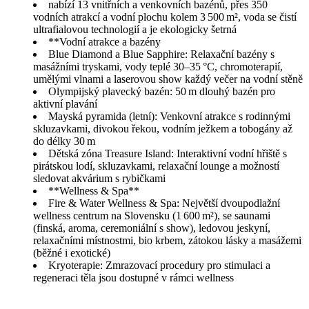
nabízí 13 vnitřních a venkovních bazénů, přes 350
vodních atrakcí a vodní plochu kolem 3 500 m², voda se čistí
ultrafialovou technologií a je ekologicky šetrná
**Vodní atrakce a bazény
Blue Diamond a Blue Sapphire: Relaxační bazény s
masážními tryskami, vody teplé 30–35 °C, chromoterapií,
umělými vlnami a laserovou show každý večer na vodní stěně
Olympijský plavecký bazén: 50 m dlouhý bazén pro
aktivní plavání
Mayská pyramida (letní): Venkovní atrakce s rodinnými
skluzavkami, divokou řekou, vodním ježkem a tobogány až
do délky 30 m
Dětská zóna Treasure Island: Interaktivní vodní hřiště s
pirátskou lodí, skluzavkami, relaxační lounge a možností
sledovat akvárium s rybičkami
**Wellness & Spa**
Fire & Water Wellness & Spa: Největší dvoupodlažní
wellness centrum na Slovensku (1 600 m²), se saunami
(finská, aroma, ceremoniální s show), ledovou jeskyní,
relaxačními místnostmi, bio krbem, zátokou lásky a masážemi
(běžné i exotické)
Kryoterapie: Zmrazovací procedury pro stimulaci a
regeneraci těla jsou dostupné v rámci wellness