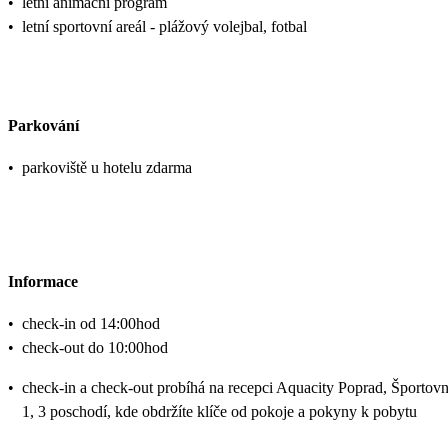
•
letní animační program
•
letní sportovní areál - plážový volejbal, fotbal
Parkování
•
parkoviště u hotelu zdarma
Informace
•
check-in od 14:00hod
•
check-out do 10:00hod
•
check-in a check-out probíhá na recepci Aquacity Poprad, Športov
1, 3 poschodí, kde obdržíte klíče od pokoje a pokyny k pobytu