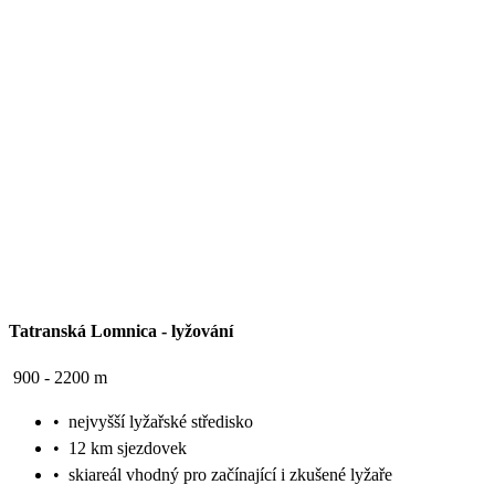
Tatranská Lomnica
-
lyžování
900 - 2200 m
•
nejvyšší lyžařské středisko
•
12 km sjezdovek
•
skiareál vhodný pro začínající i zkušené lyžaře