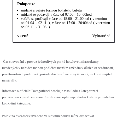
Polopenze
snídaně a večeře formou bohatého bufetu
snídaně se podávají v čase od 07.00 - 10::00hod
večeře se podávají v čase od 18:00 - 21:00hod ( v termínu
od 01.04. - 02.11. ), v čase od 17:00 - 20:00hod ( v termínu
od 03.11. - 31.03. )
v ceně
Vybrané
Čas stravování a provoz jednotlivých prvků hotelové infrastruktury
uvedených v nabídce mohou podléhat menším změnám v důsledku sezónnosti,
povětrnostních podmínek, požadavků hostů nebo vyšší moci, na které majitel
nemá vliv.
Informace o oficiální kategorizaci hotelu je v souladu s kategorizací
používanou v příslušné zemi. Každá země uplatňuje vlastní kritéria pro udělení
konkrétní kategorie.
Polovina hvězdičky uvedená ve slovním popisu může označovat