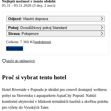
Listopad 2026
Nejlepší možnost v tomto období:
01.11
-
03.11.2026
(3 dny, 2 noci)
PO
ÚT
ST
ČT
PÁ
SO
NE
Odjezd
:
Vlastní doprava
1
Pokoj
:
Dvoulůžkový pokoj Standard
3 680
Strava
:
Polopenze
2
3
4
5
6
7
8
Celkem:
7 360 Kč
podrobnosti
3 680
3 680
3 680
3 680
3 680
3 680
3 680
Rezervujte
9
10
11
12
13
14
15
3 680
3 680
3 680
3 680
3 680
3 680
3 680
uložit do oblíbených
16
17
18
19
20
21
22
3 680
3 680
3 680
3 680
3 680
3 680
3 680
Proč si vybrat tento hotel
23
24
25
26
27
28
29
3 680
3 680
3 680
3 680
3 680
3 680
3 680
Hotel Riverside v Popradu je ideální pro cenově dostupný wellness
30
3 680
pobyt na Slovensku s aquaparkem AquaCity Poprad. Nabízí
komfortní ubytování v blízkosti termálních bazénů a skvělou polohu
pro výlety do Vysokých Tater.