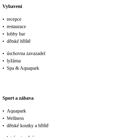
Vybavení
•
recepce
•
restaurace
•
lobby bar
•
dětské hřiště
•
úschovna zavazadel
•
lyžárna
•
Spa & Aquapark
Sport a zábava
•
Aquapark
•
Wellness
•
dětské koutky a hřiště