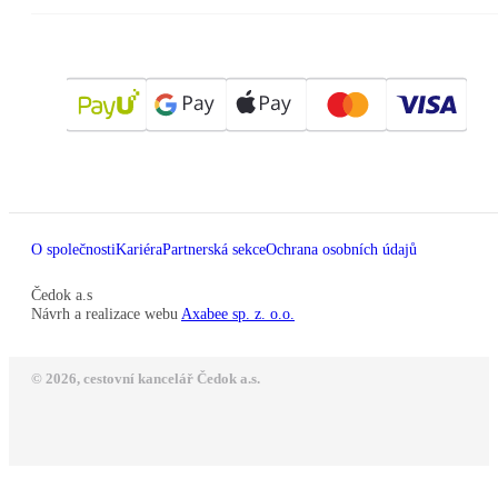
O společnosti
Kariéra
Partnerská sekce
Ochrana osobních údajů
Čedok a.s
Návrh a realizace webu
Axabee sp. z. o.o.
© 2026, cestovní kancelář Čedok a.s.