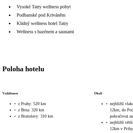
Vysoké Tatry wellness pobyt
Podbanské pod Kriváněm
Klidný wellness hotel Tatry
Wellness s bazénem a saunami
Poloha hotelu
Vzdálenost
Okolí
•
z Prahy: 520 km
•
nejbližší vlak
•
z Brna: 320 km
12km, do Pod
•
z Bratislavy: 310 km
pokračovat a
•
nejbližší vět
12km v Priby