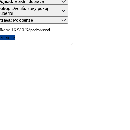
djezd
:
Vlastní doprava
okoj
:
Dvoulůžkový pokoj
uperior
trava
:
Polopenze
lkem:
16 980 Kč
podrobnosti
zervujte