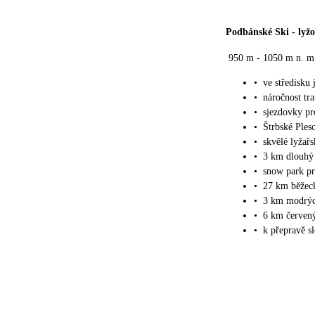
Podbánské Ski
-
lyž
950 m - 1050 m n. m
•
ve středisku 
•
náročnost tra
•
sjezdovky pr
•
Štrbské Ples
•
skvělé lyžař
•
3 km dlouhý 
•
snow park pr
•
27 km běžeck
•
3 km modrýc
•
6 km červený
•
k přepravě s