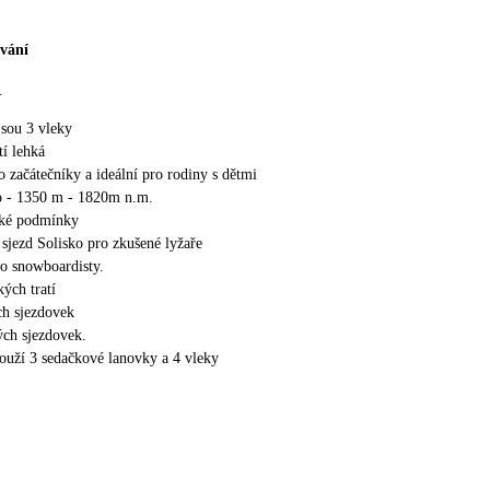
ování
.
jsou 3 vleky
tí lehká
o začátečníky a ideální pro rodiny s dětmi
o - 1350 m - 1820m n.m.
ské podmínky
sjezd Solisko pro zkušené lyžaře
o snowboardisty.
ých tratí
h sjezdovek
ch sjezdovek.
louží 3 sedačkové lanovky a 4 vleky