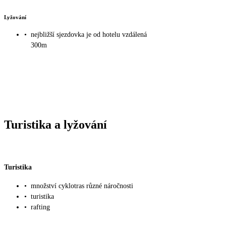
Lyžování
•
nejbližší sjezdovka je od hotelu vzdálená
300m
Turistika a lyžování
Turistika
•
množství cyklotras různé náročnosti
•
turistika
•
rafting