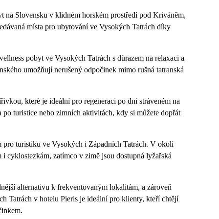
yt na Slovensku v klidném horském prostředí pod Kriváněm,
hledávaná místa pro ubytování ve Vysokých Tatrách díky
jí wellness pobyt ve Vysokých Tatrách s důrazem na relaxaci a
banského umožňují nerušený odpočinek mimo rušná tatranská
ivkou, které je ideální pro regeneraci po dni stráveném na
po turistice nebo zimních aktivitách, kdy si můžete dopřát
pro turistiku ve Vysokých i Západních Tatrách. V okolí
 i cyklostezkám, zatímco v zimě jsou dostupná lyžařská
ější alternativu k frekventovaným lokalitám, a zároveň
Tatrách v hotelu Pieris je ideální pro klienty, kteří chtějí
očinkem.