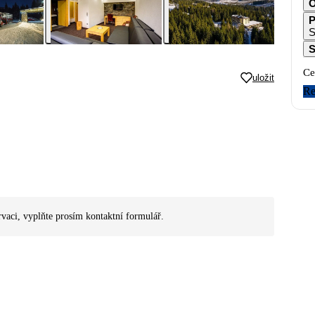
O
P
S
S
Ce
uložit
Re
rvaci, vyplňte prosím kontaktní formulář.