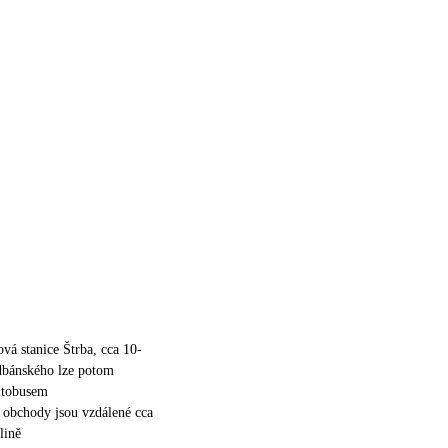
ová stanice Štrba, cca 10-
bánského lze potom
utobusem
ší obchody jsou vzdálené cca
lině