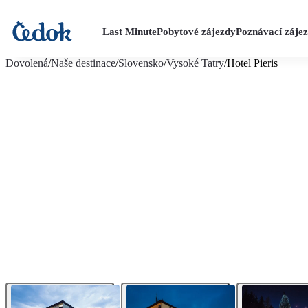
Last Minute
Pobytové zájezdy
Poznávací záje
více fotografií (27)
Dovolená
/
Naše destinace
/
Slovensko
/
Vysoké Tatry
/
Hotel Pieris