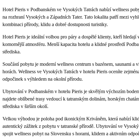
Hotel Pieris v Podbanském ve Vysokých Tatrách nabízí wellness pob
na rozhraní Vysokých a Západních Tater. Tato lokalita patří mezi vy
kombinaci přírody, klidu a dobré dostupnosti turistiky.
Hotel Pieris je ideální volbou pro páry a dospělé klienty, kteří hleda
komornější atmosféru. Menší kapacita hotelu a klidné prostředí Pod
střediska.
Součástí pobytu je moderní wellness centrum s bazénem, saunami a víř
horách. Wellness ve Vysokých Tatrách v hotelu Pieris oceníte zejména 
odpočinek s výhledem na okolní přírodu.
Ubytování v Podbanském v hotelu Pieris je skvělým výchozím bodem 
najdete oblíbené trasy vedoucí k tatranským dolinám, horským chatám
střediska v širším okolí.
Velkou výhodou je poloha pod ikonickým Kriváněm, která nabízí klidn
autentický zážitek z pobytu v tatranské přírodě. Ubytování ve Vysokých 
spojit wellness pobyt na Slovensku s horami, klidem a aktivním odp