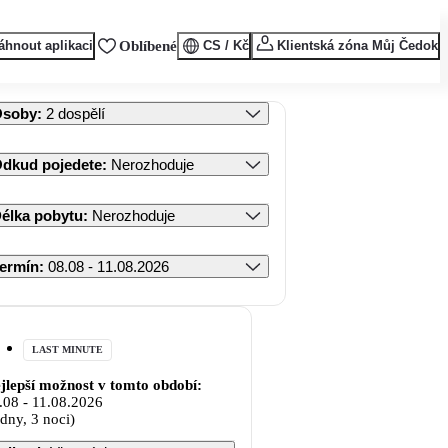
áhnout aplikaci
Oblíbené
CS / Kč
Klientská zóna Můj Čedok
Osoby
:
2 dospělí
dkud pojedete
:
Nerozhoduje
élka pobytu
:
Nerozhoduje
ermín
:
08.08 - 11.08.2026
LAST MINUTE
jlepší možnost v tomto období:
.08
-
11.08.2026
 dny, 3 noci)