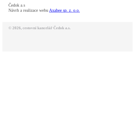
Čedok a.s
Návrh a realizace webu
Axabee sp. z. o.o.
© 2026, cestovní kancelář Čedok a.s.