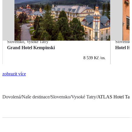
Slovensko
,
Vysoké Tatry
Slovensk
Grand Hotel Kempinski
Hotel H
8 539 Kč
/os.
zobrazit více
Dovolená
/
Naše destinace
/
Slovensko
/
Vysoké Tatry
/
ATLAS Hotel Tat