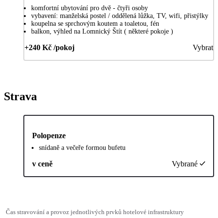
komfortní ubytování pro dvě - čtyři osoby
vybavení: manželská postel / oddělená lůžka, TV, wifi, přistýlky
koupelna se sprchovým koutem a toaletou, fén
balkon, výhled na Lomnický Štít ( některé pokoje )
+240 Kč /pokoj
Vybrat
Strava
Polopenze
snídaně a večeře formou bufetu
v ceně
Vybrané
Čas stravování a provoz jednotlivých prvků hotelové infrastruktury