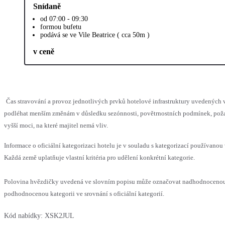
Snídaně
od 07:00 - 09:30
formou bufetu
podává se ve Vile Beatrice ( cca 50m )
v ceně
Čas stravování a provoz jednotlivých prvků hotelové infrastruktury uvedených
podléhat menším změnám v důsledku sezónnosti, povětrnostních podmínek, pož
vyšší moci, na které majitel nemá vliv.
Informace o oficiální kategorizaci hotelu je v souladu s kategorizací používanou 
Každá země uplatňuje vlastní kritéria pro udělení konkrétní kategorie.
Polovina hvězdičky uvedená ve slovním popisu může označovat nadhodnoceno
podhodnocenou kategorii ve srovnání s oficiální kategorií.
Kód nabídky:
XSK2JUL