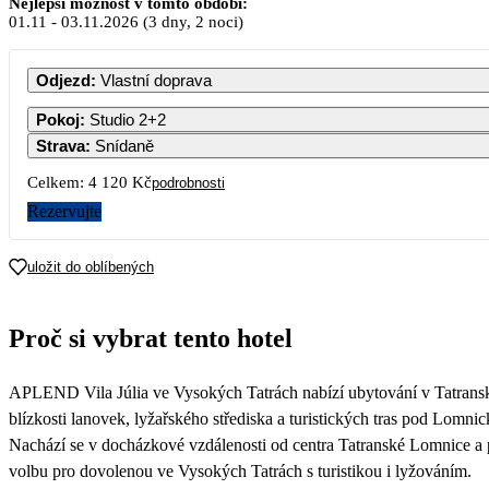
Nejlepší možnost v tomto období:
01.11
-
03.11.2026
(3 dny, 2 noci)
PO
ÚT
ST
ČT
PÁ
SO
N
Odjezd
:
Vlastní doprava
Pokoj
:
Studio 2+2
2 
Strava
:
Snídaně
2
3
4
5
6
7
Celkem:
4 120 Kč
podrobnosti
2 060
2 060
2 060
2 060
2 060
2 060
2 
Rezervujte
9
10
11
12
13
14
1
2 060
2 060
2 060
2 060
2 060
2 060
2 
uložit do oblíbených
16
17
18
19
20
21
2
2 060
2 060
2 060
2 060
2 060
2 060
2 
Proč si vybrat tento hotel
23
24
25
26
27
28
2
2 060
2 060
2 060
2 060
2 060
2 060
2 
APLEND Vila Júlia ve Vysokých Tatrách nabízí ubytování v Tatrans
30
2 060
blízkosti lanovek, lyžařského střediska a turistických tras pod Lomni
Nachází se v docházkové vzdálenosti od centra Tatranské Lomnice a p
volbu pro dovolenou ve Vysokých Tatrách s turistikou i lyžováním.