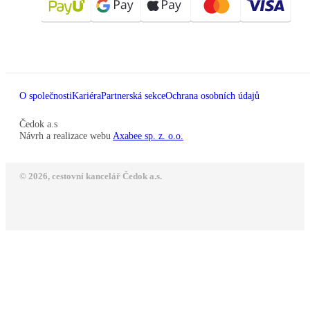
O společnosti
Kariéra
Partnerská sekce
Ochrana osobních údajů
Čedok a.s
Návrh a realizace webu
Axabee sp. z. o.o.
© 2026, cestovní kancelář Čedok a.s.