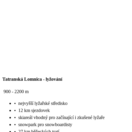
Tatranská Lomnica
-
lyžování
900 - 2200 m
•
nejvyšší lyžařské středisko
•
12 km sjezdovek
•
skiareál vhodný pro začínající i zkušené lyžaře
•
snowpark pro snowboardisty
•
27 km běžeckých tratí