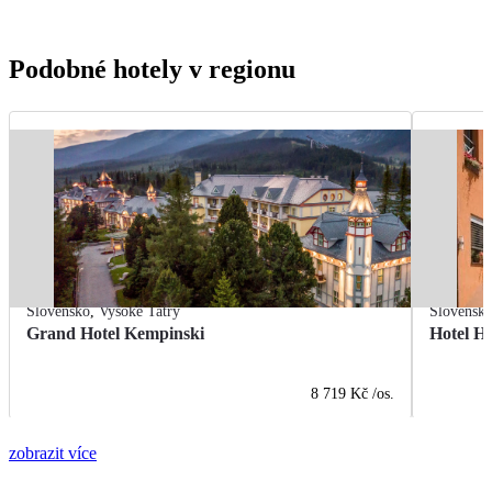
Podobné hotely v regionu
Slovensko
,
Vysoké Tatry
Slovensk
Grand Hotel Kempinski
Hotel H
8 719 Kč
/os.
zobrazit více