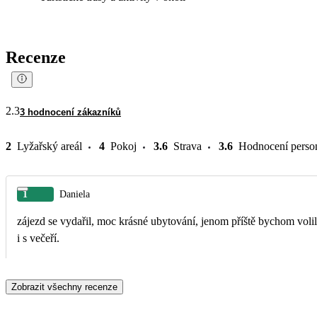
Recenze
2.3
3 hodnocení zákazníků
2
Lyžařský areál
4
Pokoj
3.6
Strava
3.6
Hodnocení perso
1
Daniela
zájezd se vydařil, moc krásné ubytování, jenom příště bychom volil
i s večeří.
Zobrazit všechny recenze