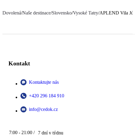
Dovolená
/
Naše destinace
/
Slovensko
/
Vysoké Tatry
/
APLEND Vila Júl
Kontakt
Kontaktujte nás
+420 296 184 910
info@cedok.cz
7:00 - 21:00 /
7 dní v týdnu