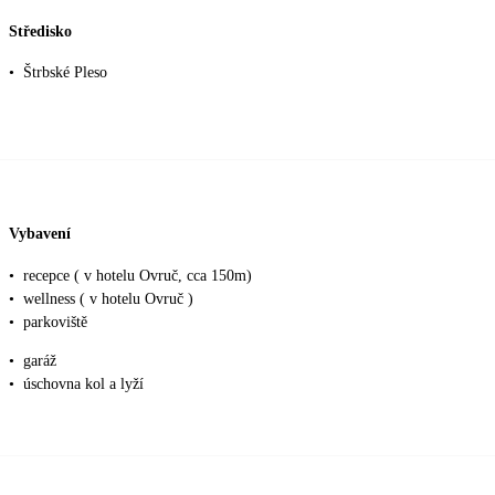
Středisko
•
Štrbské Pleso
Vybavení
•
recepce ( v hotelu Ovruč, cca 150m)
•
wellness ( v hotelu Ovruč )
•
parkoviště
•
garáž
•
úschovna kol a lyží