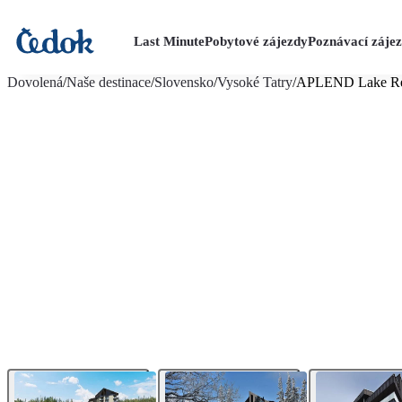
Last Minute
Pobytové zájezdy
Poznávací záje
více fotografií (28)
Dovolená
/
Naše destinace
/
Slovensko
/
Vysoké Tatry
/
APLEND Lake Re