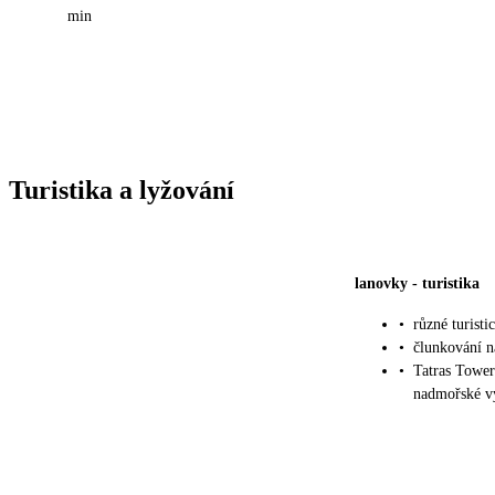
min
Turistika a lyžování
lanovky
-
turistika
•
různé turist
•
člunkování n
•
Tatras Tower
nadmořské vý