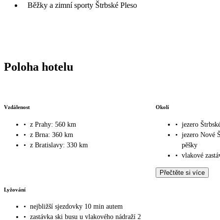
Běžky a zimní sporty Štrbské Pleso
Poloha hotelu
Vzdálenost
Okolí
•
z Prahy: 560 km
•
jezero Štrbsk
•
z Brna: 360 km
•
jezero Nové Š
•
z Bratislavy: 330 km
pěšky
•
vlakové zastá
Přečtěte si více
Lyžování
•
nejbližší sjezdovky 10 min autem
•
zastávka ski busu u vlakového nádraží 2