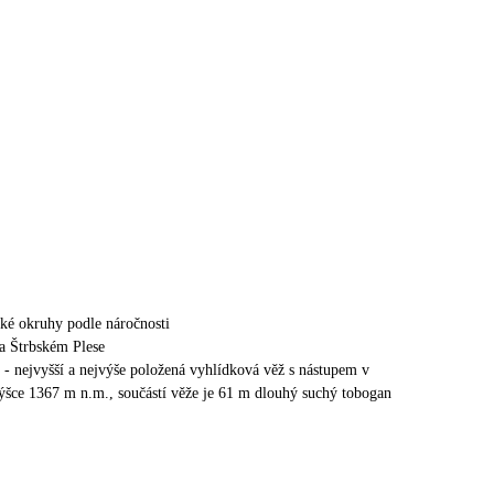
ické okruhy podle náročnosti
a Štrbském Plese
 - nejvyšší a nejvýše položená vyhlídková věž s nástupem v
šce 1367 m n.m., součástí věže je 61 m dlouhý suchý tobogan