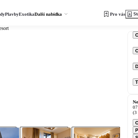
zdy
Plavby
Exotika
Další nabídka
Pro vás
St
sort
O
D
T
Ne
07
(3
O
P
S