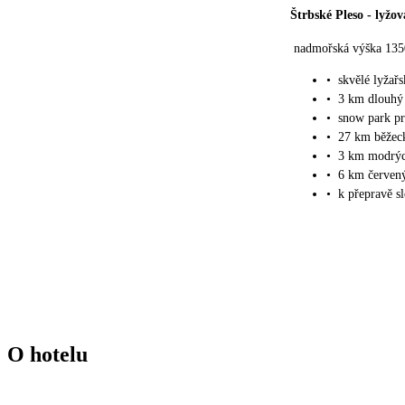
Štrbské Pleso
-
lyžov
nadmořská výška 135
•
skvělé lyžař
•
3 km dlouhý 
•
snow park pr
•
27 km běžeck
•
3 km modrýc
•
6 km červený
•
k přepravě s
O hotelu