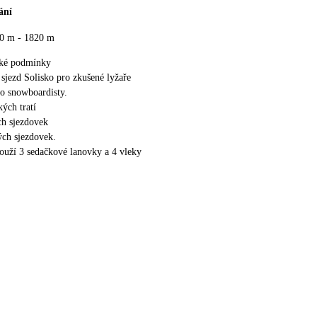
ání
0 m - 1820 m
ské podmínky
sjezd Solisko pro zkušené lyžaře
o snowboardisty.
ých tratí
h sjezdovek
ch sjezdovek.
louží 3 sedačkové lanovky a 4 vleky