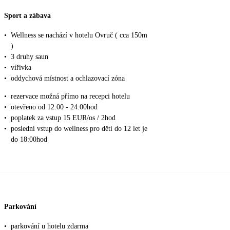
Sport a zábava
•
Wellness se nachází v hotelu Ovruč ( cca 150m
)
•
3 druhy saun
•
vířivka
•
oddychová místnost a ochlazovací zóna
•
rezervace možná přímo na recepci hotelu
•
otevřeno od 12:00 - 24:00hod
•
poplatek za vstup 15 EUR/os / 2hod
•
poslední vstup do wellness pro děti do 12 let je
do 18:00hod
Parkování
•
parkování u hotelu zdarma