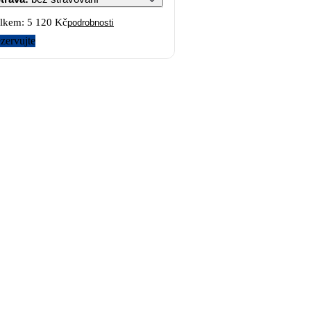
lkem:
5 120 Kč
podrobnosti
zervujte