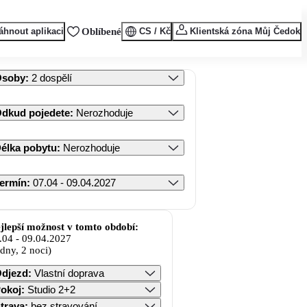
áhnout aplikaci
Oblíbené
CS / Kč
Klientská zóna Můj Čedok
Osoby
:
2 dospělí
dkud pojedete
:
Nerozhoduje
élka pobytu
:
Nerozhoduje
ermín
:
07.04 - 09.04.2027
jlepší možnost v tomto období:
.04
-
09.04.2027
 dny, 2 noci)
djezd
:
Vlastní doprava
okoj
:
Studio 2+2
trava
:
bez stravování