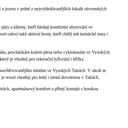
u jezera v jedné z nejvyhledávanějších lokalit slovenských
áry a klienty, kteří hledají komfortní ubytování ve
osloví také aktivní hosty, kteří chtějí mít turistické trasy i
rám, procházkám kolem plesa nebo cyklotrasám ve Vysokých
 který je vhodný pro rekreační lyžování i běžky.
ejnavštěvovanějším místům ve Vysokých Tatrách. V okolí se
ž je resort vhodný pro letní i zimní dovolenou v Tatrách.
trách, apartmánový komfort a přímý kontakt s horskou