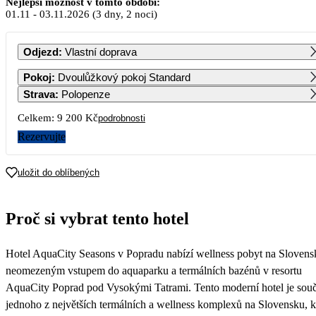
Nejlepší možnost v tomto období:
01.11
-
03.11.2026
(3 dny, 2 noci)
PO
ÚT
ST
ČT
PÁ
SO
NE
Odjezd
:
Vlastní doprava
1
Pokoj
:
Dvoulůžkový pokoj Standard
4 600
Strava
:
Polopenze
2
3
4
5
6
7
8
Celkem:
9 200 Kč
podrobnosti
4 600
4 600
4 600
4 600
4 600
4 600
4 600
Rezervujte
9
10
11
12
13
14
15
4 600
4 600
4 600
4 600
4 600
4 600
4 600
uložit do oblíbených
16
17
18
19
20
21
22
4 600
4 600
4 600
4 600
4 600
4 600
4 600
Proč si vybrat tento hotel
23
24
25
26
27
28
29
4 600
4 600
4 600
4 600
4 600
4 600
4 600
Hotel AquaCity Seasons v Popradu nabízí wellness pobyt na Slovens
30
4 600
neomezeným vstupem do aquaparku a termálních bazénů v resortu
AquaCity Poprad pod Vysokými Tatrami. Tento moderní hotel je souč
jednoho z největších termálních a wellness komplexů na Slovensku, k