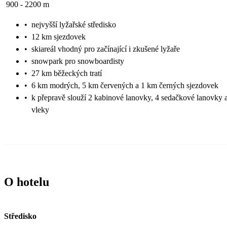
900 - 2200 m
•
nejvyšší lyžařské středisko
•
12 km sjezdovek
•
skiareál vhodný pro začínající i zkušené lyžaře
•
snowpark pro snowboardisty
•
27 km běžeckých tratí
•
6 km modrých, 5 km červených a 1 km černých sjezdovek
•
k přepravě slouží 2 kabinové lanovky, 4 sedačkové lanovky 
vleky
O hotelu
Středisko