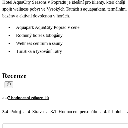
Hotel AquaCity Seasons v Popradu je ideální pro klienty, kteří chtějí
spojit wellness pobyt ve Vysokých Tatrách s aquaparkem, termálními
bazény a aktivní dovolenou v horách.
Aquapark AquaCity Poprad v ceně
Rodinný hotel s tobogány
Wellness centrum a sauny
Turistika a lyžování Tatry
Recenze
3.5
7 hodnocení zákazníků
3.4
Pokoj
4
Strava
3.1
Hodnocení personálu
4.2
Poloha