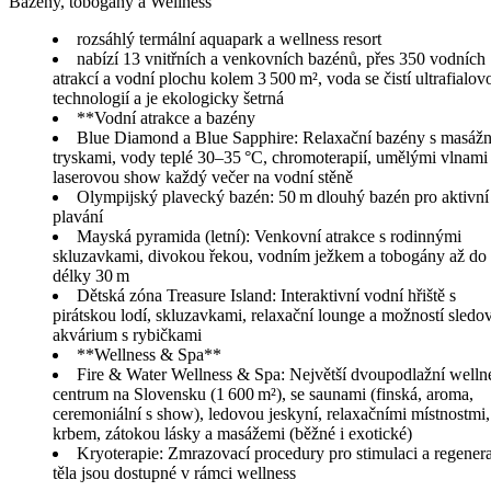
Bazény, tobogány a Wellness
rozsáhlý termální aquapark a wellness resort
nabízí 13 vnitřních a venkovních bazénů, přes 350 vodních
atrakcí a vodní plochu kolem 3 500 m², voda se čistí ultrafialov
technologií a je ekologicky šetrná
**Vodní atrakce a bazény
Blue Diamond a Blue Sapphire: Relaxační bazény s masáž
tryskami, vody teplé 30–35 °C, chromoterapií, umělými vlnami
laserovou show každý večer na vodní stěně
Olympijský plavecký bazén: 50 m dlouhý bazén pro aktivní
plavání
Mayská pyramida (letní): Venkovní atrakce s rodinnými
skluzavkami, divokou řekou, vodním ježkem a tobogány až do
délky 30 m
Dětská zóna Treasure Island: Interaktivní vodní hřiště s
pirátskou lodí, skluzavkami, relaxační lounge a možností sledo
akvárium s rybičkami
**Wellness & Spa**
Fire & Water Wellness & Spa: Největší dvoupodlažní welln
centrum na Slovensku (1 600 m²), se saunami (finská, aroma,
ceremoniální s show), ledovou jeskyní, relaxačními místnostmi,
krbem, zátokou lásky a masážemi (běžné i exotické)
Kryoterapie: Zmrazovací procedury pro stimulaci a regenera
těla jsou dostupné v rámci wellness