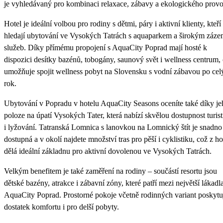
je vyhledávaný pro kombinaci relaxace, zábavy a ekologického provo
Hotel je ideální volbou pro rodiny s dětmi, páry i aktivní klienty, kteří
hledají ubytování ve Vysokých Tatrách s aquaparkem a širokým záz
služeb. Díky přímému propojení s AquaCity Poprad mají hosté k
dispozici desítky bazénů, tobogány, saunový svět i wellness centrum,
umožňuje spojit wellness pobyt na Slovensku s vodní zábavou po cel
rok.
Ubytování v Popradu v hotelu AquaCity Seasons oceníte také díky je
poloze na úpatí Vysokých Tater, která nabízí skvělou dostupnost turis
i lyžování. Tatranská Lomnica s lanovkou na Lomnický štít je snadno
dostupná a v okolí najdete množství tras pro pěší i cyklistiku, což z ho
dělá ideální základnu pro aktivní dovolenou ve Vysokých Tatrách.
Velkým benefitem je také zaměření na rodiny – součástí resortu jsou
dětské bazény, atrakce i zábavní zóny, které patří mezi největší lákadl
AquaCity Poprad. Prostorné pokoje včetně rodinných variant poskytu
dostatek komfortu i pro delší pobyty.