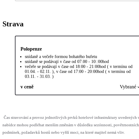
Strava
Polopenze
snídaně a večeře formou bohatého bufetu
snídaně se podávají v čase od 07.00 - 10::00hod
večeře se podávají v čase od 18:00 - 21:00hod ( v termínu od
01.04. - 02.11. ), v čase od 17:00 - 20:00hod ( v termínu od
03.11. - 31.03. )
v ceně
Vybrané
Čas stravování a provoz jednotlivých prvků hotelové infrastruktury uvedených 
nabídce mohou podléhat menším změnám v důsledku sezónnosti, povětrnostních
podmínek, požadavků hostů nebo vyšší moci, na které majitel nemá vliv.