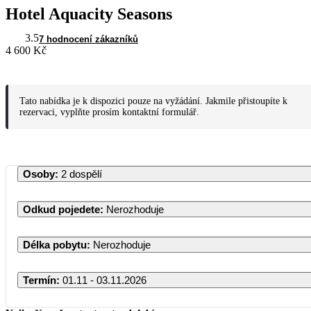
Hotel Aquacity Seasons
3.5
7 hodnocení zákazníků
4 600 Kč
Tato nabídka je k dispozici pouze na vyžádání. Jakmile přistoupíte k
rezervaci, vyplňte prosím kontaktní formulář.
Osoby
:
2 dospělí
Odkud pojedete
:
Nerozhoduje
Délka pobytu
:
Nerozhoduje
Termín
:
01.11 - 03.11.2026
Listopad 2026