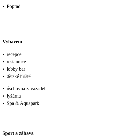
•
Poprad
Vybavení
•
recepce
•
restaurace
•
lobby bar
•
dětské hřiště
•
úschovna zavazadel
•
lyžárna
•
Spa & Aquapark
Sport a zábava