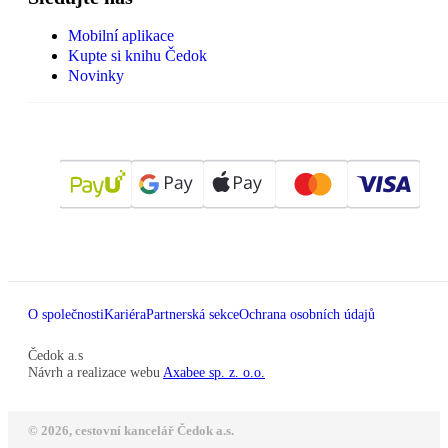
Mobilní aplikace
Kupte si knihu Čedok
Novinky
O společnosti
Kariéra
Partnerská sekce
Ochrana osobních údajů
Čedok a.s
Návrh a realizace webu
Axabee sp. z. o.o.
© 2026, cestovní kancelář Čedok a.s.