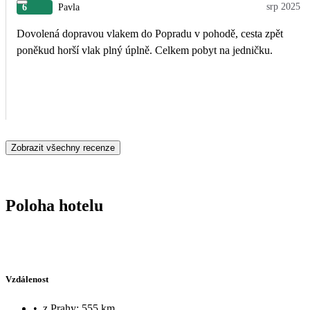
srp 2025
6
Pavla
Dovolená dopravou vlakem do Popradu v pohodě, cesta zpět
poněkud horší vlak plný úplně. Celkem pobyt na jedničku.
Zobrazit všechny recenze
Poloha hotelu
Vzdálenost
•
z Prahy: 555 km