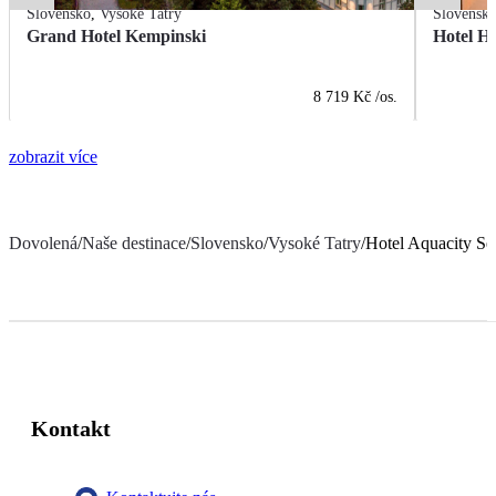
Slovensko
,
Vysoké Tatry
Slovensk
Grand Hotel Kempinski
Hotel H
8 719 Kč
/os.
zobrazit více
Dovolená
/
Naše destinace
/
Slovensko
/
Vysoké Tatry
/
Hotel Aquacity Se
Kontakt