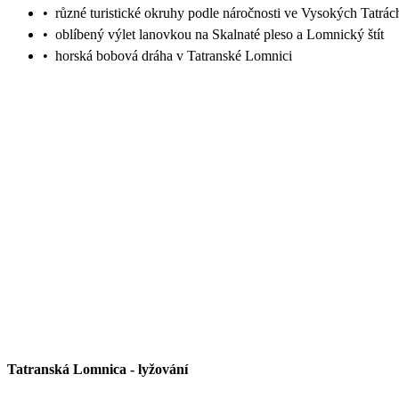
•
různé turistické okruhy podle náročnosti ve Vysokých Tatrác
•
oblíbený výlet lanovkou na Skalnaté pleso a Lomnický štít
•
horská bobová dráha v Tatranské Lomnici
Tatranská Lomnica
-
lyžování