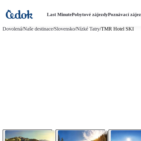
Last Minute
Pobytové zájezdy
Poznávací záje
více fotografií (16)
Dovolená
/
Naše destinace
/
Slovensko
/
Nízké Tatry
/
TMR Hotel SKI