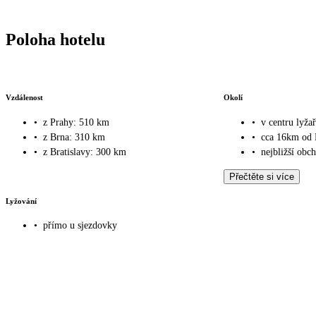
Poloha hotelu
Vzdálenost
Okolí
•
z Prahy: 510 km
•
v centru lyža
•
z Brna: 310 km
•
cca 16km od 
•
z Bratislavy: 300 km
•
nejbližší ob
Přečtěte si více
Lyžování
•
přímo u sjezdovky