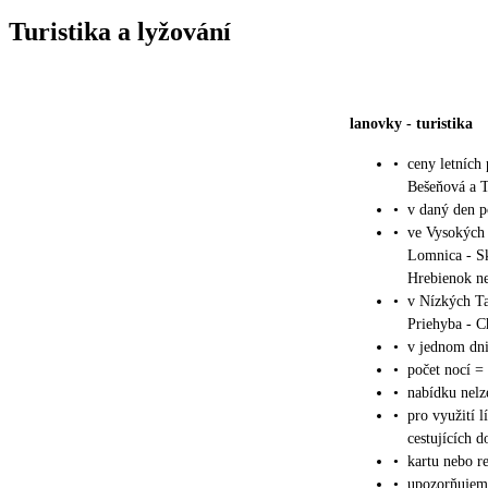
Turistika a lyžování
lanovky
-
turistika
•
ceny letních
Bešeňová a T
•
v daný den p
•
ve Vysokých T
Lomnica - Sk
Hrebienok ne
•
v Nízkých Tat
Priehyba - C
•
v jednom dni
•
počet nocí = 
•
nabídku nelz
•
pro využití l
cestujících 
•
kartu nebo re
•
upozorňujeme