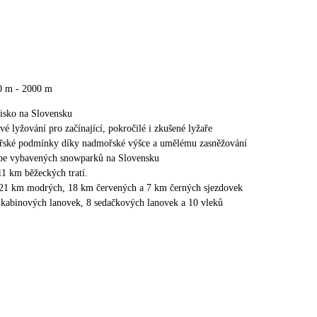
0 m - 2000 m
disko na Slovensku
vé lyžování pro začínající, pokročilé i zkušené lyžaře
ařské podmínky díky nadmořské výšce a umělému zasněžování
épe vybavených snowparků na Slovensku
11 km běžeckých tratí.
 21 km modrých, 18 km červených a 7 km černých sjezdovek
 kabinových lanovek, 8 sedačkových lanovek a 10 vleků