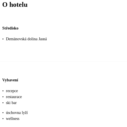
O hotelu
Středisko
•
Demänovská dolina Jasná
Vybavení
•
recepce
•
restaurace
•
ski bar
•
úschovna lyží
•
wellness