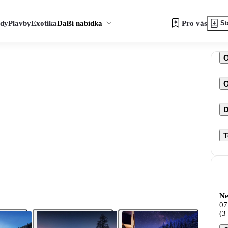
zdy
Plavby
Exotika
Další nabídka
Pro vás
St
O
D
T
Ne
07
(3