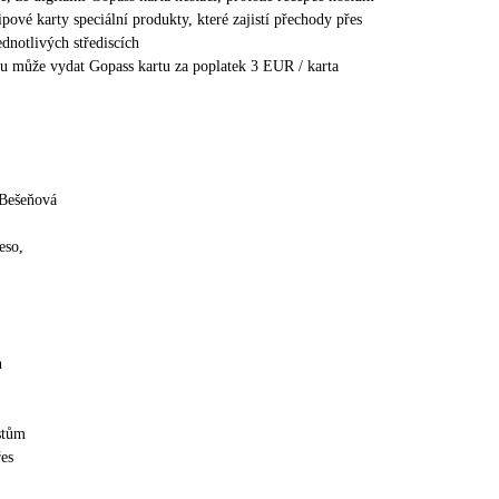
ipové karty speciální produkty, které zajistí přechody přes
ednotlivých střediscích
lu může vydat Gopass kartu za poplatek 3 EUR / karta
 Bešeňová
eso,
h
stům
řes