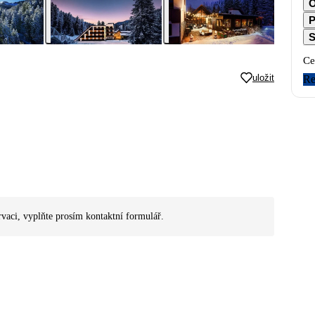
O
P
S
Ce
uložit
Re
rvaci, vyplňte prosím kontaktní formulář.