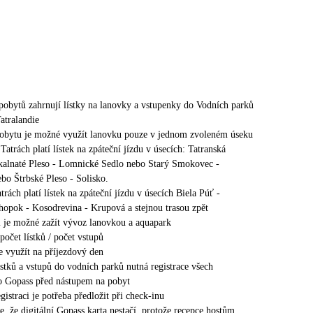
 pobytů zahrnují lístky na lanovky a vstupenky do Vodních parků
atralandie
obytu je možné využít lanovku pouze v jednom zvoleném úseku
atrách platí lístek na zpáteční jízdu v úsecích: Tatranská
alnaté Pleso - Lomnické Sedlo nebo Starý Smokovec -
bo Štrbské Pleso - Solisko.
rách platí lístek na zpáteční jízdu v úsecích Biela Púť -
hopok - Kosodrevina - Krupová a stejnou trasou zpět
 je možné zažít vývoz lanovkou a aquapark
počet lístků / počet vstupů
e využít na příjezdový den
ístků a vstupů do vodních parků nutná registrace všech
do Gopass před nástupem na pobyt
gistraci je potřeba předložit při check-inu
, že digitální Gopass karta nestačí, protože recepce hostům