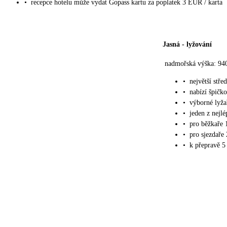
•
recepce hotelu může vydat Gopass kartu za poplatek 3 EUR / karta
Jasná
-
lyžování
nadmořská výška: 94
•
největší stře
•
nabízí špičko
•
výborné lyž
•
jeden z nejl
•
pro běžkaře 
•
pro sjezdaře
•
k přepravě 5