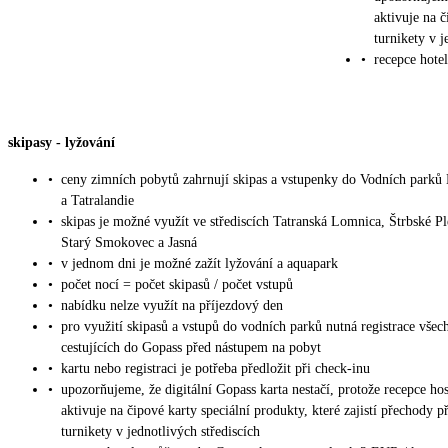
aktivuje na č
turnikety v j
•
recepce hote
skipasy
-
lyžování
•
ceny zimních pobytů zahrnují skipas a vstupenky do Vodních parků
a Tatralandie
•
skipas je možné využít ve střediscích Tatranská Lomnica, Štrbské Pl
Starý Smokovec a Jasná
•
v jednom dni je možné zažít lyžování a aquapark
•
počet nocí = počet skipasů / počet vstupů
•
nabídku nelze využít na příjezdový den
•
pro využití skipasů a vstupů do vodních parků nutná registrace všec
cestujících do Gopass před nástupem na pobyt
•
kartu nebo registraci je potřeba předložit při check-inu
•
upozorňujeme, že digitální Gopass karta nestačí, protože recepce ho
aktivuje na čipové karty speciální produkty, které zajistí přechody p
turnikety v jednotlivých střediscích