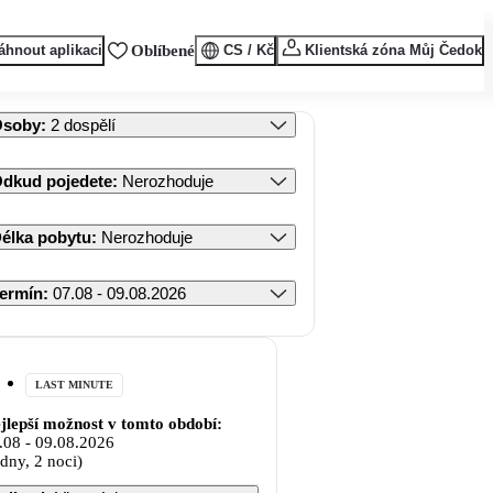
áhnout aplikaci
Oblíbené
CS / Kč
Klientská zóna Můj Čedok
Osoby
:
2 dospělí
dkud pojedete
:
Nerozhoduje
élka pobytu
:
Nerozhoduje
ermín
:
07.08 - 09.08.2026
LAST MINUTE
jlepší možnost v tomto období:
.08
-
09.08.2026
 dny, 2 noci)