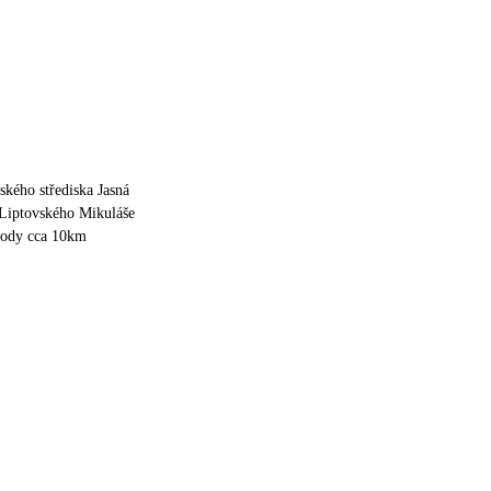
řského střediska Jasná
Liptovského Mikuláše
chody cca 10km