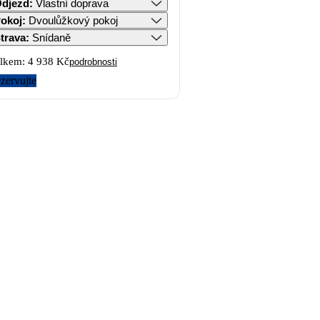
djezd
:
Vlastní doprava
okoj
:
Dvoulůžkový pokoj
trava
:
Snídaně
lkem:
4 938 Kč
podrobnosti
zervujte