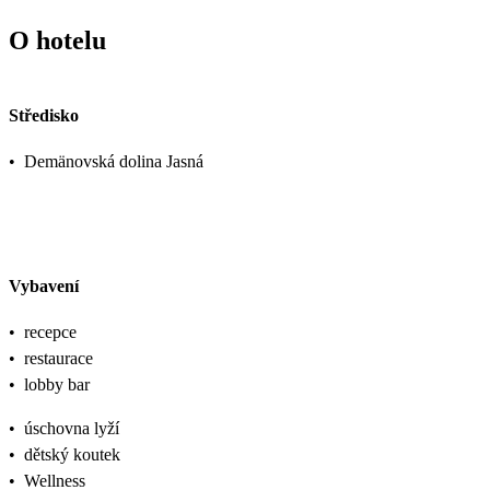
O hotelu
Středisko
•
Demänovská dolina Jasná
Vybavení
•
recepce
•
restaurace
•
lobby bar
•
úschovna lyží
•
dětský koutek
•
Wellness