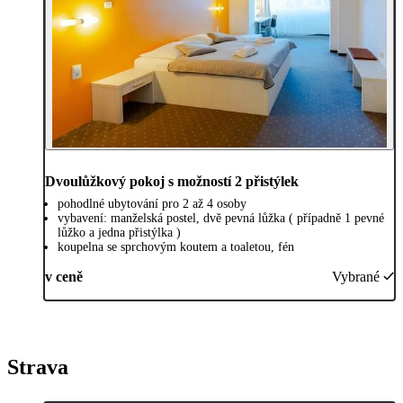
Dvoulůžkový pokoj s možností 2 přistýlek
pohodlné ubytování pro 2 až 4 osoby
vybavení: manželská postel, dvě pevná lůžka ( případně 1 pevné
lůžko a jedna přistýlka )
koupelna se sprchovým koutem a toaletou, fén
v ceně
Vybrané
Strava