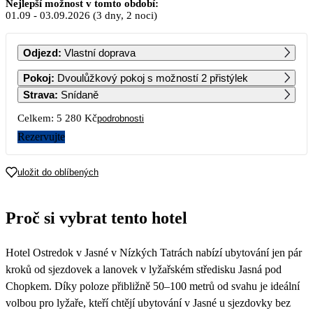
Září 2026
Nejlepší možnost v tomto období:
01.09
-
03.09.2026
(3 dny, 2 noci)
PO
ÚT
ST
ČT
PÁ
SO
NE
Odjezd
:
Vlastní doprava
1
2
3
4
5
6
Pokoj
:
Dvoulůžkový pokoj s možností 2 přistýlek
2 640
2 640
2 640
2 640
2 640
2 640
Strava
:
Snídaně
7
8
9
10
11
12
13
Celkem:
5 280 Kč
podrobnosti
2 640
2 640
2 640
2 640
2 640
2 640
2 640
Rezervujte
14
15
16
17
18
19
20
2 640
2 640
2 640
2 640
2 640
2 640
2 640
uložit do oblíbených
21
22
23
24
25
26
27
2 640
2 640
2 640
2 640
2 640
2 640
2 640
Proč si vybrat tento hotel
28
29
30
2 640
2 640
2 640
Hotel Ostredok v Jasné v Nízkých Tatrách nabízí ubytování jen pár
kroků od sjezdovek a lanovek v lyžařském středisku Jasná pod
Chopkem. Díky poloze přibližně 50–100 metrů od svahu je ideální
volbou pro lyžaře, kteří chtějí ubytování v Jasné u sjezdovky bez