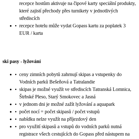
recepce hostům aktivuje na čipové karty speciální produkty,
které zajistí přechody přes turnikety v jednotlivých
střediscích
•
recepce hotelu může vydat Gopass kartu za poplatek 3
EUR / karta
ski pasy
-
lyžování
•
ceny zimních pobytů zahrnují skipas a vstupenky do
Vodních parků Bešeňová a Tatralandie
•
skipas je možné využít ve střediscích Tatranská Lomnica,
Štrbské Pleso, Starý Smokovec a Jasná
•
v jednom dni je možné zažít lyžování a aquapark
•
počet nocí = počet skipasů / počet vstupů
•
nabídku nelze využít na příjezdový den
•
pro využití skipasů a vstupů do vodních parků nutná
registrace všech cestujících do Gopass před nástupem na