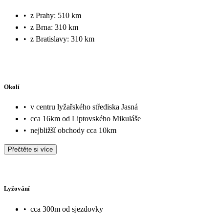
•
z Prahy: 510 km
•
z Brna: 310 km
•
z Bratislavy: 310 km
Okolí
•
v centru lyžařského střediska Jasná
•
cca 16km od Liptovského Mikuláše
•
nejbližší obchody cca 10km
Přečtěte si více
Lyžování
•
cca 300m od sjezdovky