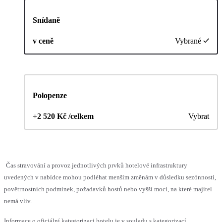
Snídaně
v ceně
Vybrané
Polopenze
+2 520 Kč /celkem
Vybrat
Čas stravování a provoz jednotlivých prvků hotelové infrastruktury
uvedených v nabídce mohou podléhat menším změnám v důsledku sezónnosti,
povětrnostních podmínek, požadavků hostů nebo vyšší moci, na které majitel
nemá vliv.
Informace o oficiální kategorizaci hotelu je v souladu s kategorizací