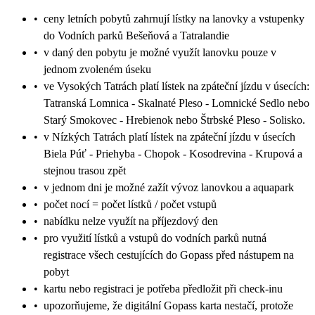
•
ceny letních pobytů zahrnují lístky na lanovky a vstupenky
do Vodních parků Bešeňová a Tatralandie
•
v daný den pobytu je možné využít lanovku pouze v
jednom zvoleném úseku
•
ve Vysokých Tatrách platí lístek na zpáteční jízdu v úsecích:
Tatranská Lomnica - Skalnaté Pleso - Lomnické Sedlo nebo
Starý Smokovec - Hrebienok nebo Štrbské Pleso - Solisko.
•
v Nízkých Tatrách platí lístek na zpáteční jízdu v úsecích
Biela Púť - Priehyba - Chopok - Kosodrevina - Krupová a
stejnou trasou zpět
•
v jednom dni je možné zažít vývoz lanovkou a aquapark
•
počet nocí = počet lístků / počet vstupů
•
nabídku nelze využít na příjezdový den
•
pro využití lístků a vstupů do vodních parků nutná
registrace všech cestujících do Gopass před nástupem na
pobyt
•
kartu nebo registraci je potřeba předložit při check-inu
•
upozorňujeme, že digitální Gopass karta nestačí, protože