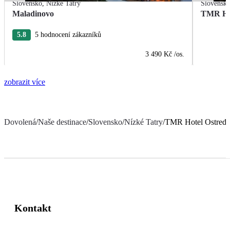
Slovensko
,
Nízké Tatry
Slovensk
Maladinovo
TMR Hot
5.8
5 hodnocení zákazníků
3 490 Kč
/os.
zobrazit více
Dovolená
/
Naše destinace
/
Slovensko
/
Nízké Tatry
/
TMR Hotel Ostred
Kontakt